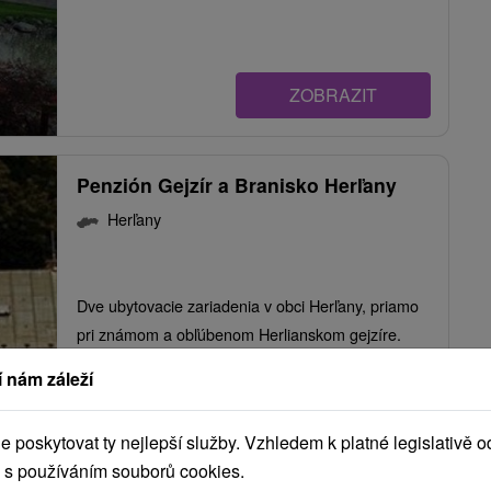
ZOBRAZIT
Penzión Gejzír a Branisko Herľany
Herľany
Dve ubytovacie zariadenia v obci Herľany, priamo
pri známom a obľúbenom Herlianskom gejzíre.
Ponúkajú...
 nám záleží
poskytovat ty nejlepší služby. Vzhledem k platné legislativě o
ZOBRAZIT
 s používáním souborů cookies.