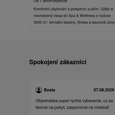
Od 1 Noci
Polopenze
Komfortní ubytování s polopenzí a pitím. Užijte si
neomezený vstup do Spa & Wellness o rozloze
3000 m², termální bazény, fitness a saunové zóny
Spokojení zákazníci
Beata
07.08.2026
Objednabka super rychle vybavenie, uz sa
tesime na pobyt, zaspominat na mladosť.