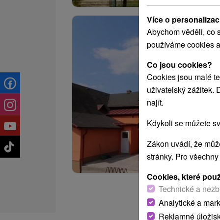
Více o personalizac
Abychom věděli, co s
používáme cookies a
Co jsou cookies?
Cookies jsou malé te
uživatelský zážitek.
najít.
Kdykoli se můžete sv
Zákon uvádí, že může
stránky. Pro všechny
Cookies, které pou
Technické a nezb
Analytické a mar
Reklamné úložis