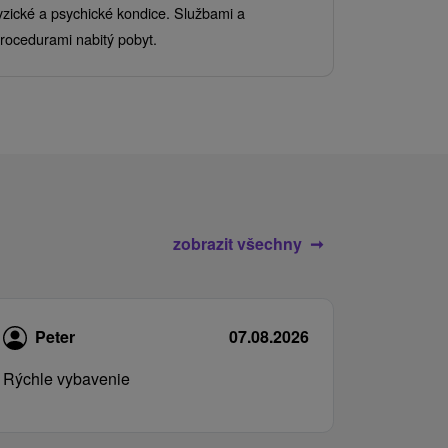
Užijte si pe
yzické a psychické kondice. Službami a
kde se skvěl
rocedurami nabitý pobyt.
služby pro c
zobrazit všechny
Peter
07.08.2026
Rýchle vybavenie