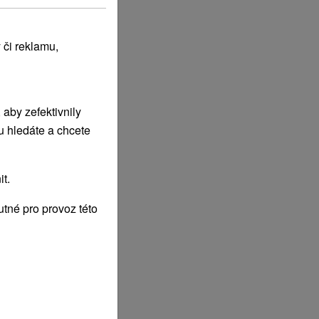
 či reklamu,
aby zefektivnily
u hledáte a chcete
t.
tné pro provoz této