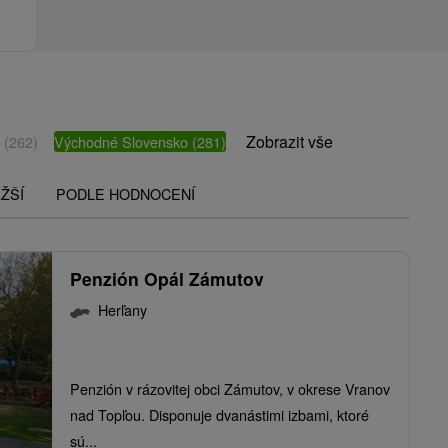
Zobrazit vše
o
(262)
Východné Slovensko
(281)
ŽŠÍ
PODLE HODNOCENÍ
Penzión Opál Zámutov
Herľany
Penzión v rázovitej obci Zámutov, v okrese Vranov
nad Topľou. Disponuje dvanástimi izbami, ktoré
sú...