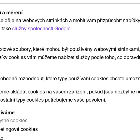
i a měření
Penzión Domino Sečovce
e děje na webových stránkách a mohli vám přizpůsobit nabídky
 také
služby společnosti Google
.
Herľany
xtové soubory, které mohou být používány webovými stránkami, 
Penzión Domino je situovaný do krásneho
 Díky cookies vám můžeme nabízet služby podle toho, co opravd
prostredia regiónu Zemplín, v meste Sečovce. K
dispozícií...
obodně rozhodnout, které typy používání cookies chcete umožni
me ukládat cookies na vašem zařízení, pokud jsou nezbytně nu
ZOBRAZIT
 ostatní typy cookies potřebujeme vaše povolení.
žíváme
ytné cookies
ketingové cookies
ko