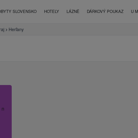
OBYTY SLOVENSKO
HOTELY
LÁZNĚ
DÁRKOVÝ POUKAZ
U 
raj
Herľany
 název hotelu.