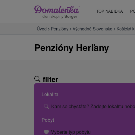
TOP NABÍDKA
P
člen skupiny
Sorger
Úvod
Penzióny
Východné Slovensko
Košický k
Penzióny Herľany
filter
Lokalita
Kam se chystáte? Zadejte lokalitu nebo
Pobyt
Vyberte typ pobytu