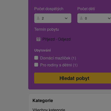
Počet dospělých
Počet dětí
Termín pobytu
Příjezd - Odjezd
Ubytování
Domácí mazlíček (1)
Pro rodiny s dětmi (1)
Kategorie
Všechny kategorie