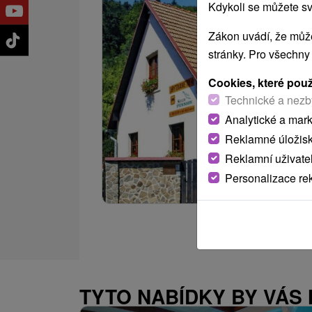
Kdykoli se můžete sv
Zákon uvádí, že může
stránky. Pro všechny
Cookies, které pou
Technické a nezb
Analytické a mar
Reklamné úložis
Reklamní uživate
Personalizace re
TYTO NABÍDKY BY VÁS