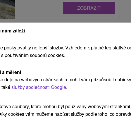
ZOBRAZIT
 nám záleží
Apartmány Barbakan Kremnica
Kremnica
poskytovat ty nejlepší služby. Vzhledem k platné legislativě o
 s používáním souborů cookies.
Zrekonštruované apartmány bývalej cukrárne
i a měření
(Národná kultúrna pamiatka) na pešej...
e děje na webových stránkách a mohli vám přizpůsobit nabídky
 také
služby společnosti Google
.
xtové soubory, které mohou být používány webovými stránkami, 
ZOBRAZIT
 Díky cookies vám můžeme nabízet služby podle toho, co opravd
Soler Pension Kremnica