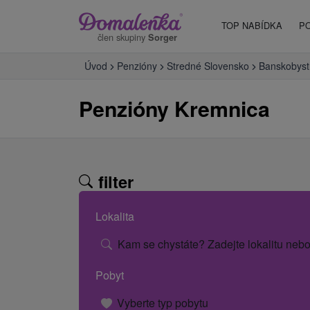
TOP NABÍDKA
P
člen skupiny
Sorger
Úvod
Penzióny
Stredné Slovensko
Banskobystr
Penzióny Kremnica
filter
Lokalita
Kam se chystáte? Zadejte lokalitu nebo
Pobyt
Vyberte typ pobytu