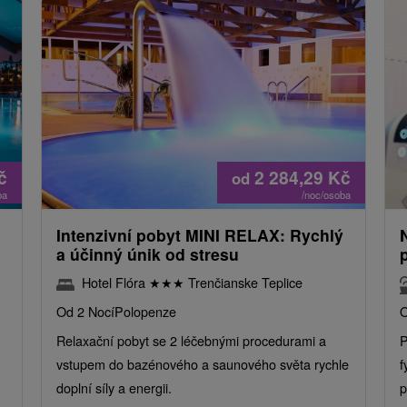
č
2 284,29
Kč
od
ba
/noc/osoba
Intenzivní pobyt MINI RELAX: Rychlý
a účinný únik od stresu
Hotel Flóra
★
★
★
Trenčianske Teplice
Od 2 Nocí
Polopenze
O
Relaxační pobyt se 2 léčebnými procedurami a
P
vstupem do bazénového a saunového světa rychle
f
doplní síly a energii.
p