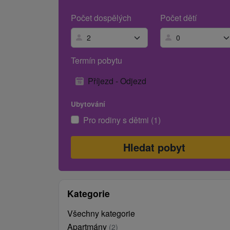
Počet dospělých
Počet dětí
Termín pobytu
Příjezd - Odjezd
Ubytování
Pro rodiny s dětmi (1)
Kategorie
Všechny kategorie
Apartmány
(2)