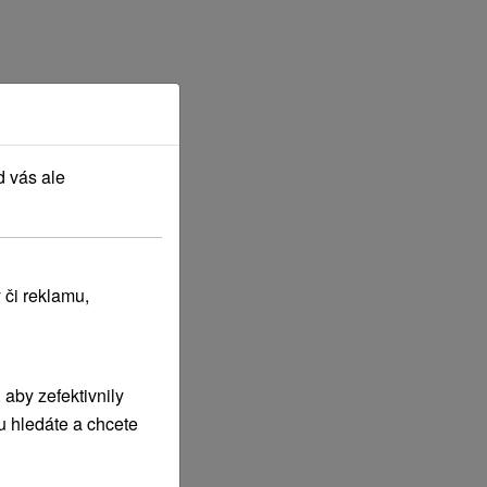
d vás ale
 či reklamu,
aby zefektivnily
u hledáte a chcete