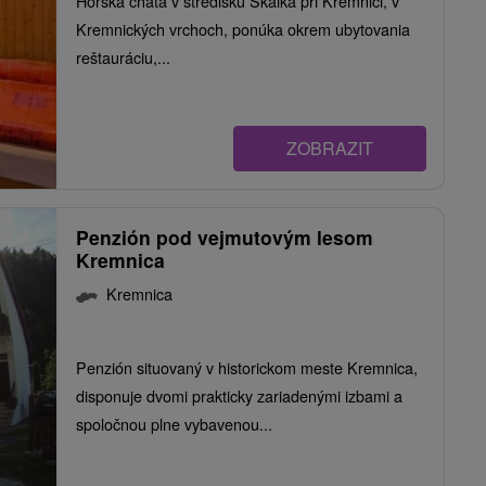
Horská chata v stredisku Skalka pri Kremnici, v
Kremnických vrchoch, ponúka okrem ubytovania
reštauráciu,...
ZOBRAZIT
Penzión pod vejmutovým lesom
Kremnica
Kremnica
Penzión situovaný v historickom meste Kremnica,
disponuje dvomi prakticky zariadenými izbami a
spoločnou plne vybavenou...