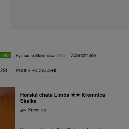
Zobrazit vše
o
(262)
Východné Slovensko
(281)
ŽŠÍ
PODLE HODNOCENÍ
Horská chata Limba
★
★
Kremnica
Skalka
Kremnica