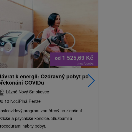
1 525,69
Kč
od
/noc/osoba
Návrat k energii: Ozdravný pobyt po
Nejprodá
překonání COVIDu
pobyt s
balíkem 
Lázně Nový Smokovec
Grand 
d 10 Nocí
Plná Penze
Od 2 Nocí
Al
ostcovidový program zaměřený na zlepšení
Užijte si pe
yzické a psychické kondice. Službami a
kde se skvěl
rocedurami nabitý pobyt.
služby pro c