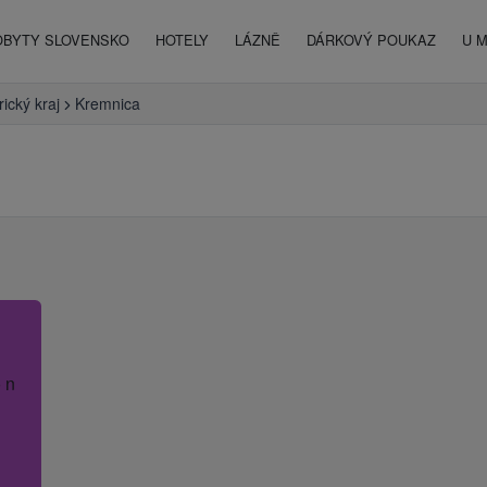
OBYTY SLOVENSKO
HOTELY
LÁZNĚ
DÁRKOVÝ POUKAZ
U 
ický kraj
Kremnica
 název hotelu.