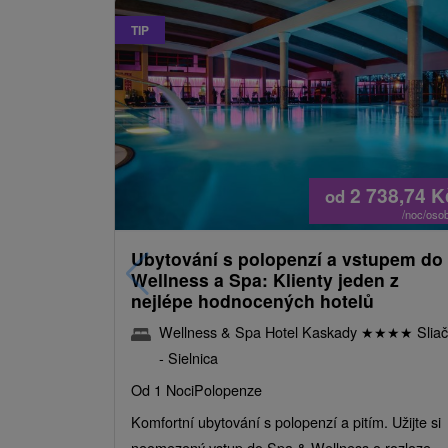
TIP
2 738,74
K
od
/noc/oso
Ubytování s polopenzí a vstupem do
Wellness a Spa: Klienty jeden z
nejlépe hodnocených hotelů
Wellness & Spa Hotel Kaskady
★
★
★
★
Sliač
- Sielnica
Od 1 Noci
Polopenze
Komfortní ubytování s polopenzí a pitím. Užijte si
neomezený vstup do Spa & Wellness o rozloze