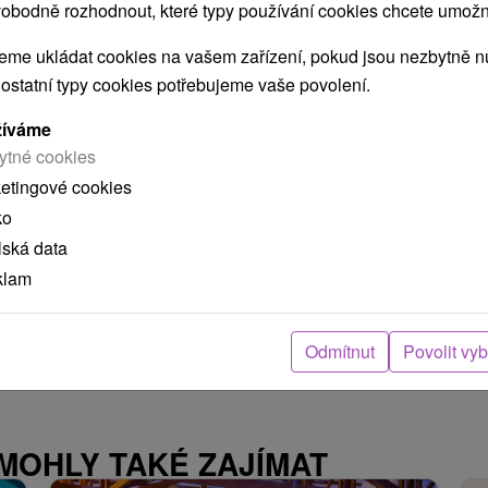
obodně rozhodnout, které typy používání cookies chcete umožni
Kremnica
me ukládat cookies na vašem zařízení, pokud jsou nezbytně nu
 ostatní typy cookies potřebujeme vaše povolení.
Penzión obklopený nádhernou prírodou
žíváme
Kremnických vrchov, na okraji historického mesta
ytné cookies
Kremnica, disponuje...
ketingové cookies
ko
lská data
ZOBRAZIT
klam
Odmítnut
Povolit vy
 MOHLY TAKÉ ZAJÍMAT