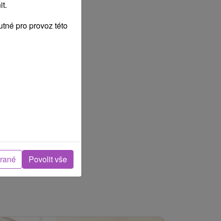
t.
tné pro provoz této
brané
Povolit vše