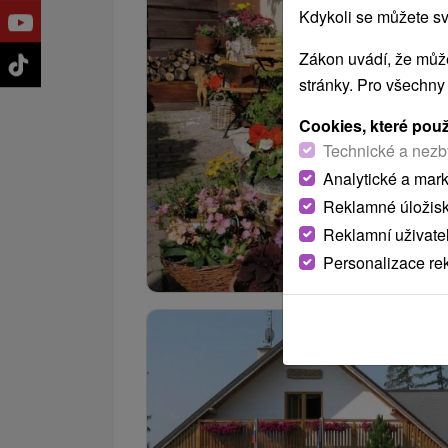
Kdykoli se můžete sv
Zákon uvádí, že může
stránky. Pro všechny
Cookies, které pou
Technické a nezb
Analytické a mar
Reklamné úložis
Reklamní uživate
Personalizace re