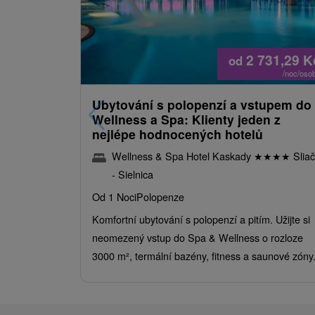
2 731,29
K
od
/noc/oso
Ubytování s polopenzí a vstupem do
Wellness a Spa: Klienty jeden z
nejlépe hodnocených hotelů
Wellness & Spa Hotel Kaskady
★
★
★
★
Sliač
- Sielnica
Od 1 Noci
Polopenze
Komfortní ubytování s polopenzí a pitím. Užijte si
neomezený vstup do Spa & Wellness o rozloze
3000 m², termální bazény, fitness a saunové zóny