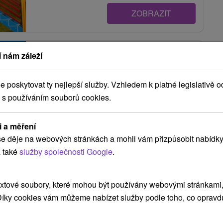
ZOBRAZIT
Villa Gerlach Vysoké Tatry
 nám záleží
Nový Smokovec
poskytovat ty nejlepší služby. Vzhledem k platné legislativě o
 s používáním souborů cookies.
Villa v čarovných Vysokých Tatrách, v časti Nový
i a měření
Smokovec, ponúka ubytovanie vo 8 izbách,....
e děje na webových stránkách a mohli vám přizpůsobit nabídky
 také
služby společnosti Google
.
ZOBRAZIT
xtové soubory, které mohou být používány webovými stránkami, 
 Díky cookies vám můžeme nabízet služby podle toho, co opravd
Penzión Reitmayer Nový Smokovec