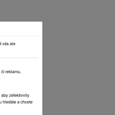
d vás ale
 či reklamu,
aby zefektivnily
u hledáte a chcete