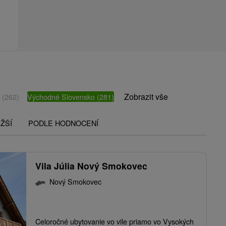
Zobrazit vše
o
(262)
Východné Slovensko
(281)
ŽŠÍ
PODLE HODNOCENÍ
Vila Júlia Nový Smokovec
Nový Smokovec
Celoročné ubytovanie vo vile priamo vo Vysokých