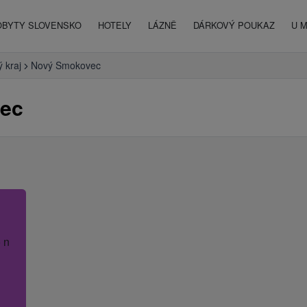
OBYTY SLOVENSKO
HOTELY
LÁZNĚ
DÁRKOVÝ POUKAZ
U 
 kraj
Nový Smokovec
vec
 název hotelu.