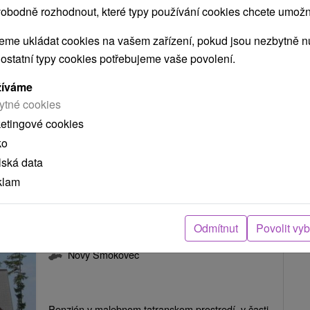
obodně rozhodnout, které typy používání cookies chcete umožni
Nový Smokovec
me ukládat cookies na vašem zařízení, pokud jsou nezbytně nu
 ostatní typy cookies potřebujeme vaše povolení.
Rodinný penzión situovaný v krásnom horskom
žíváme
prostredí, v osade Nový Smokovec, ponúka...
ytné cookies
ketingové cookies
ko
lská data
ZOBRAZIT
klam
Odmítnut
Povolit vy
Penzión Delta Vysoké Tatry
Nový Smokovec
Penzión v malebnom tatranskom prostredí, v časti