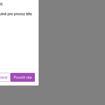
t.
tné pro provoz této
brané
Povolit vše