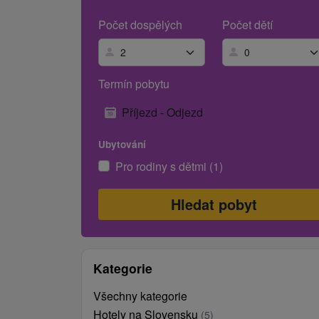
Počet dospělých
Počet dětí
Termín pobytu
Příjezd - Odjezd
Ubytování
Pro rodiny s dětmi (1)
Kategorie
Všechny kategorie
Hotely na Slovensku
(5)