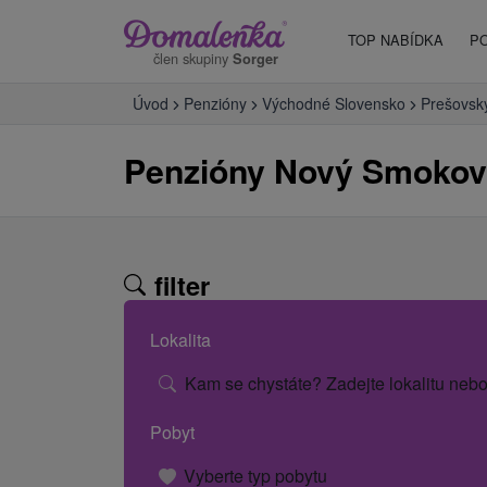
TOP NABÍDKA
P
člen skupiny
Sorger
Úvod
Penzióny
Východné Slovensko
Prešovský
Penzióny Nový Smoko
filter
Lokalita
Kam se chystáte? Zadejte lokalitu nebo
Pobyt
Vyberte typ pobytu