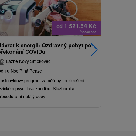
1 521,54
Kč
od
/noc/osoba
Návrat k energii: Ozdravný pobyt po
Nejprodá
překonání COVIDu
pobyt s
balíkem 
Lázně Nový Smokovec
Grand 
d 10 Nocí
Plná Penze
Od 2 Nocí
Al
ostcovidový program zaměřený na zlepšení
Užijte si pe
yzické a psychické kondice. Službami a
kde se skvěl
rocedurami nabitý pobyt.
služby pro c