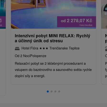
č
2 278,07
Kč
od
ba
/noc/osoba
Intenzivní pobyt MINI RELAX: Rychlý
a účinný únik od stresu
Hotel Flóra
★
★
★
Trenčianske Teplice
Od 2 Nocí
Polopenze
O
Relaxační pobyt se 2 léčebnými procedurami a
P
vstupem do bazénového a saunového světa rychle
f
doplní síly a energii.
p
.