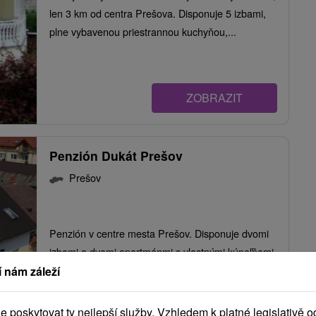
len 3 km od centra Prešova. Disponuje 5 izbami,
plne vybavenou priestrannou kuchyňou,...
ZOBRAZIT
Penzión Dukát Prešov
Prešov
Penzión v centre mesta Prešov. Disponuje dvomi
izbami a dvomi apartmánmi s vlastnými kúpeľňami.
V...
 nám záleží
poskytovat ty nejlepší služby. Vzhledem k platné legislativě o