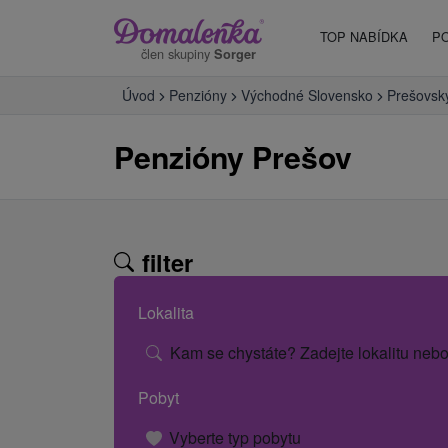
TOP NABÍDKA
P
člen skupiny
Sorger
Úvod
Penzióny
Východné Slovensko
Prešovský
Penzióny Prešov
filter
Lokalita
Kam se chystáte? Zadejte lokalitu nebo
Pobyt
Vyberte typ pobytu