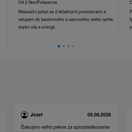
Od 2 Nocí
Polopenze
O
Relaxační pobyt se 2 léčebnými procedurami a
P
vstupem do bazénového a saunového světa rychle
f
doplní síly a energii.
p
.
Jozef
05.08.2026
Ďakujem veľmi pekne za sprostredkovanie