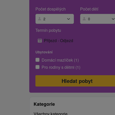
Počet dospělých
Počet dětí
Termín pobytu
Příjezd - Odjezd
Ubytování
Domácí mazlíček (1)
Pro rodiny s dětmi (1)
Kategorie
Všechny kategorie