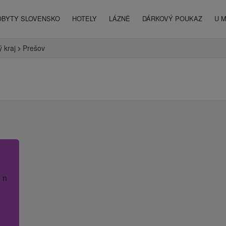
OBYTY SLOVENSKO
HOTELY
LÁZNĚ
DÁRKOVÝ POUKAZ
U 
 kraj
Prešov
 název hotelu.