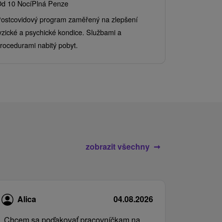
d 10 Nocí
Plná Penze
Od 2 Nocí
Al
ostcovidový program zaměřený na zlepšení
Užijte si pe
yzické a psychické kondice. Službami a
kde se skvěl
rocedurami nabitý pobyt.
služby pro c
zobrazit všechny
Alica
04.08.2026
„Chcem sa poďakovať pracovníčkam na