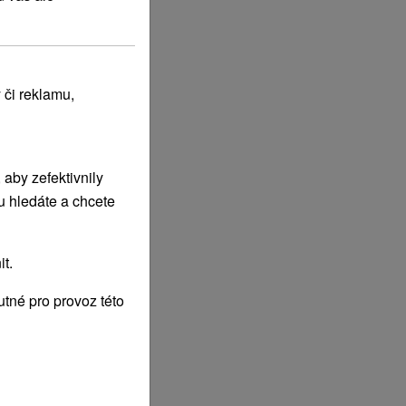
 či reklamu,
aby zefektivnily
u hledáte a chcete
t.
tné pro provoz této