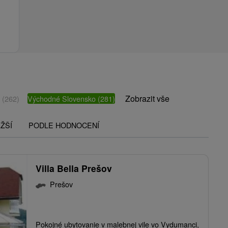
Zobrazit vše
o
(262)
Východné Slovensko
(281)
ŽŠÍ
PODLE HODNOCENÍ
Villa Bella Prešov
Prešov
Pokojné ubytovanie v malebnej vile vo Vydumanci,