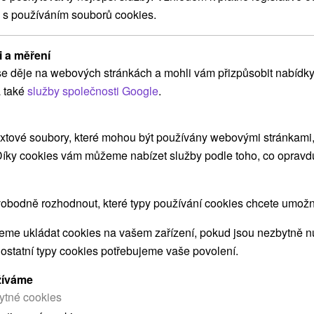
 s používáním souborů cookies.
ZOBRAZIT
i a měření
e děje na webových stránkách a mohli vám přizpůsobit nabídky
Apartmány Style Prešov
 také
služby společnosti Google
.
Prešov
xtové soubory, které mohou být používány webovými stránkami, 
 Díky cookies vám můžeme nabízet služby podle toho, co opravd
Štýlový penzión apartmánového typu je situovaný
v meste Prešov. Zariadenie každého...
obodně rozhodnout, které typy používání cookies chcete umožni
me ukládat cookies na vašem zařízení, pokud jsou nezbytně nu
 ostatní typy cookies potřebujeme vaše povolení.
ZOBRAZIT
žíváme
ytné cookies