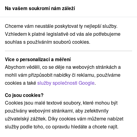
Na vašem soukromí nám záleží
člen skupiny
Sorger
Chceme vám neustále poskytovat ty nejlepší služby.
enzióny
Východné Slovensko
Prešovský kraj
Spišské Podhradie
Vzhledem k platné legislativě od vás ale potřebujeme
souhlas s používáním souborů cookies.
Penzióny Spišské Podhradie
Více o personalizaci a měření
Kategorie
Abychom věděli, co se děje na webových stránkách a
mohli vám přizpůsobit nabídky či reklamu, používáme
Všechny kategorie
Penzióny
(3)
cookies a také
služby společnosti Google
.
Co jsou cookies?
Vyberte lokalitu nebo termín
Cookies jsou malé textové soubory, které mohou být
používány webovými stránkami, aby zefektivnily
NEJLEVNĚJŠÍ
NEJDRAŽŠÍ
PODLE H
VŠECHNY
uživatelský zážitek. Díky cookies vám můžeme nabízet
služby podle toho, co opravdu hledáte a chcete najít.