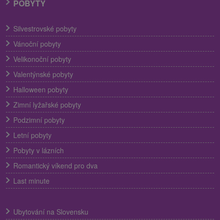
POBYTY
Silvestrovské pobyty
Vánoční pobyty
Velikonoční pobyty
Valentýnské pobyty
Halloween pobyty
Zimní lyžařské pobyty
Podzimní pobyty
Letní pobyty
Pobyty v lázních
Romantický víkend pro dva
Last minute
Ubytování na Slovensku