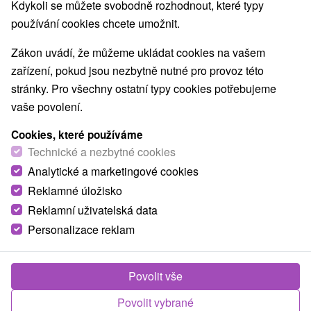
Kdykoli se můžete svobodně rozhodnout, které typy
používání cookies chcete umožnit.
Zákon uvádí, že můžeme ukládat cookies na vašem
zařízení, pokud jsou nezbytně nutné pro provoz této
stránky. Pro všechny ostatní typy cookies potřebujeme
vaše povolení.
Cookies, které používáme
Technické a nezbytné cookies
Analytické a marketingové cookies
Reklamné úložisko
Reklamní uživatelská data
Personalizace reklam
Penzión Podzámok Spišské Podhradie
Spišské Podhradie
Povolit vše
Penzión pod Spišským hradom v historickom mestečku
Spišský Podzámok ponúka kompletné...
Povolit vybrané