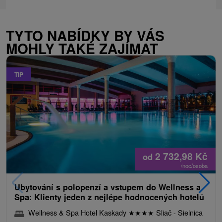
TYTO NABÍDKY BY VÁS
MOHLY TAKÉ ZAJÍMAT
TIP
2 732,98
Kč
od
/noc/osoba
Ubytování s polopenzí a vstupem do Wellness a
Spa: Klienty jeden z nejlépe hodnocených hotelů
Wellness & Spa Hotel Kaskady
★
★
★
★
Sliač - Sielnica