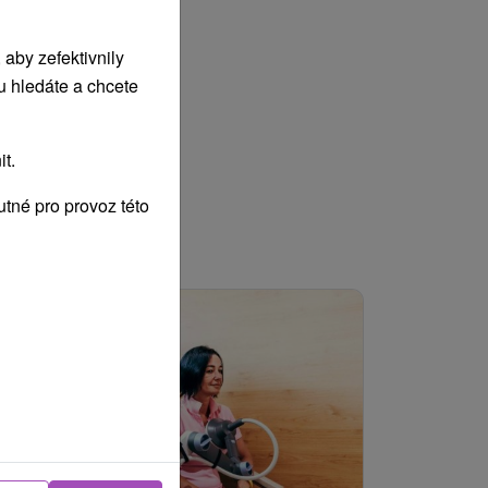
aby zefektivnily
u hledáte a chcete
t.
tné pro provoz této