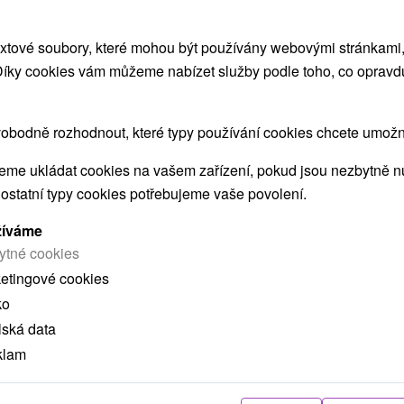
xtové soubory, které mohou být používány webovými stránkami, 
 Díky cookies vám můžeme nabízet služby podle toho, co opravd
ZOBRAZIT
obodně rozhodnout, které typy používání cookies chcete umožni
me ukládat cookies na vašem zařízení, pokud jsou nezbytně nu
 ostatní typy cookies potřebujeme vaše povolení.
 MOHLY TAKÉ ZAJÍMAT
žíváme
ytné cookies
ketingové cookies
ko
lská data
klam