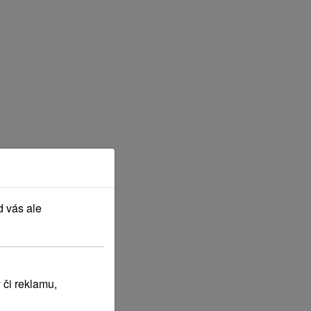
d vás ale
 či reklamu,