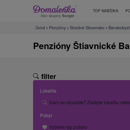
TOP NABÍDKA
P
člen skupiny
Sorger
Úvod
Penzióny
Stredné Slovensko
Banskobystr
Penzióny Štiavnické B
filter
Lokalita
Kam se chystáte? Zadejte lokalitu nebo
Pobyt
Vyberte typ pobytu