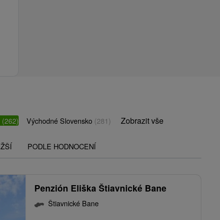
Zobrazit vše
o
(262)
Východné Slovensko
(281)
ŽŠÍ
PODLE HODNOCENÍ
Penzión Eliška Štiavnické Bane
Štiavnické Bane