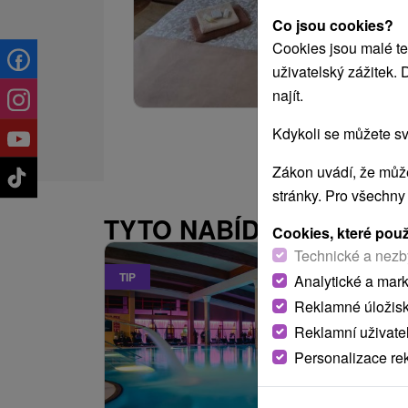
Co jsou cookies?
Cookies jsou malé te
uživatelský zážitek.
najít.
Kdykoli se můžete sv
Zákon uvádí, že může
stránky. Pro všechny
TYTO NABÍDKY BY VÁS
Cookies, které pou
Technické a nezb
TIP
Analytické a mar
Reklamné úložis
Reklamní uživate
Personalizace re