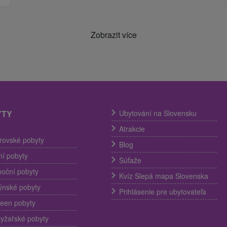
Zobrazit více
YTY
Ubytování na Slovensku
Atrakcie
trovské pobyty
Blog
í pobyty
Súťaže
noční pobyty
Kvíz Slepá mapa Slovenska
ýnské pobyty
Prihlásenie pre ubytovateľa
een pobyty
lyžařské pobyty