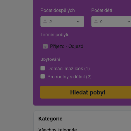
Počet dospělých
Počet dětí
Termín pobytu
Příjezd - Odjezd
Ubytování
Domácí mazlíček (1)
Pro rodiny s dětmi (2)
Kategorie
Všechny kategorie