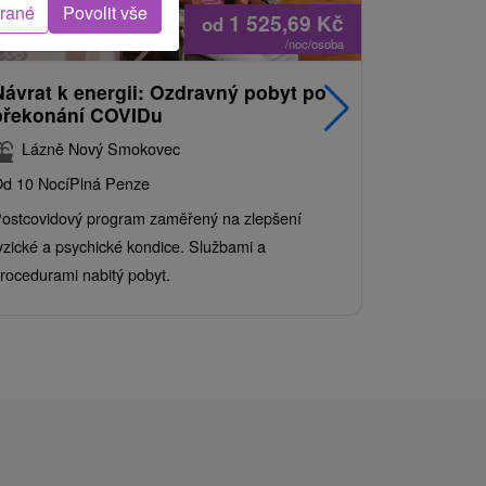
brané
Povolit vše
1 525,69
Kč
od
/noc/osoba
Návrat k energii: Ozdravný pobyt po
Nejprodá
překonání COVIDu
pobyt s
balíkem 
Lázně Nový Smokovec
Grand 
d 10 Nocí
Plná Penze
Od 2 Nocí
Al
ostcovidový program zaměřený na zlepšení
Užijte si pe
yzické a psychické kondice. Službami a
kde se skvěl
rocedurami nabitý pobyt.
služby pro c