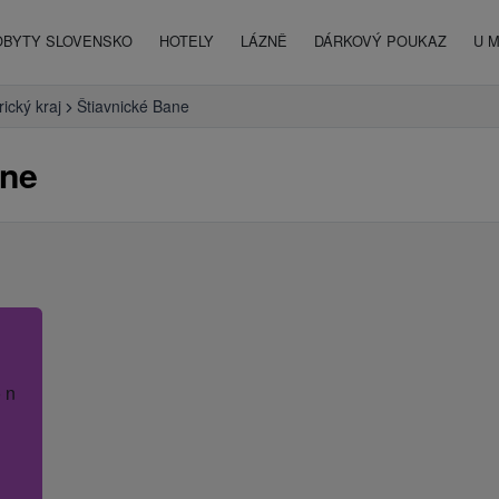
OBYTY SLOVENSKO
HOTELY
LÁZNĚ
DÁRKOVÝ POUKAZ
U 
ický kraj
Štiavnické Bane
ane
 název hotelu.