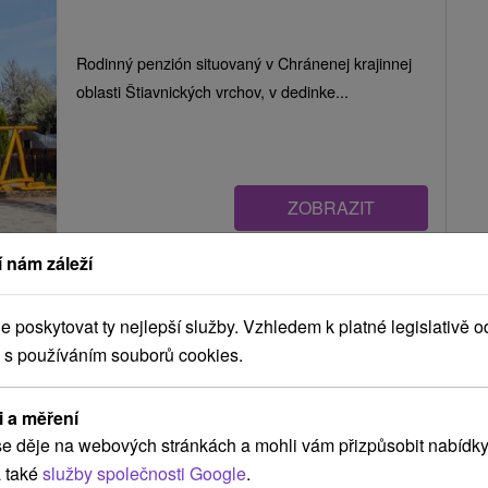
Rodinný penzión situovaný v Chránenej krajinnej
oblasti Štiavnických vrchov, v dedinke...
ZOBRAZIT
 nám záleží
Villa Paradajs Štiavnické Bane
poskytovat ty nejlepší služby. Vzhledem k platné legislativě o
Štiavnické Bane
 s používáním souborů cookies.
i a měření
Štýlová vila ležiaca priamo pri Richňavských
e děje na webových stránkách a mohli vám přizpůsobit nabídky
jazerách, v malebnej obci Štiavnické Bane,...
 také
služby společnosti Google
.