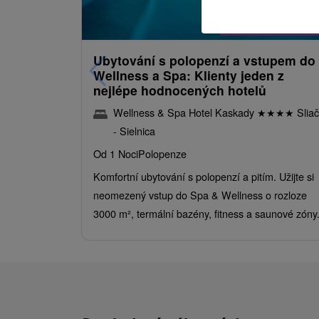
2 738,74
K
od
/noc/oso
Ubytování s polopenzí a vstupem do
Wellness a Spa: Klienty jeden z
nejlépe hodnocených hotelů
Wellness & Spa Hotel Kaskady
★
★
★
★
Sliač
- Sielnica
Od 1 Noci
Polopenze
Komfortní ubytování s polopenzí a pitím. Užijte si
neomezený vstup do Spa & Wellness o rozloze
3000 m², termální bazény, fitness a saunové zóny