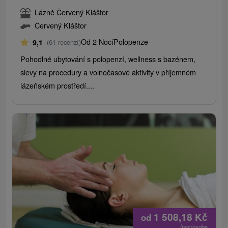
Lázně Červený Kláštor
Červený Kláštor
Od 2 Nocí
Polopenze
9,1
(61 recenzí)
Pohodlné ubytování s polopenzí, wellness s bazénem, ​​
slevy na procedury a volnočasové aktivity v příjemném
lázeňském prostředí....
1 508,18
Kč
od
/noc/osoba