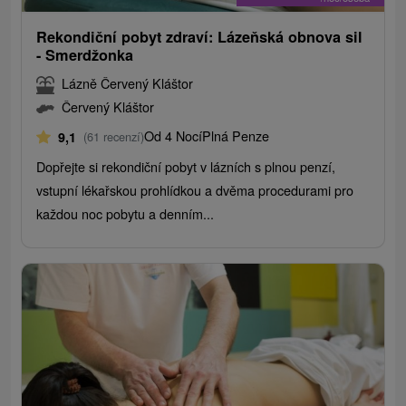
Rekondiční pobyt zdraví: Lázeňská obnova sil
- Smerdžonka
Lázně Červený Kláštor
Červený Kláštor
Od 4 Nocí
Plná Penze
9,1
(61 recenzí)
Dopřejte si rekondiční pobyt v lázních s plnou penzí,
vstupní lékařskou prohlídkou a dvěma procedurami pro
každou noc pobytu a denním...