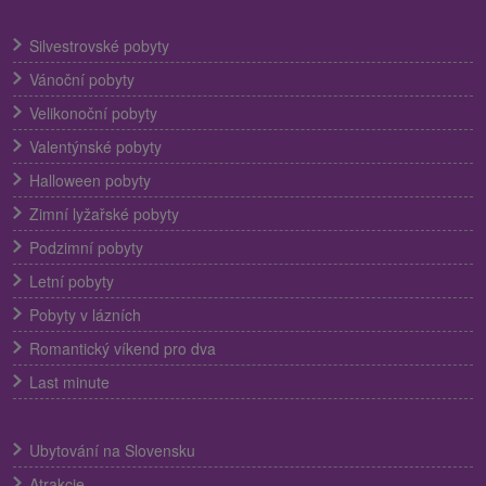
Silvestrovské pobyty
Vánoční pobyty
Velikonoční pobyty
Valentýnské pobyty
Halloween pobyty
Zimní lyžařské pobyty
Podzimní pobyty
Letní pobyty
Pobyty v lázních
Romantický víkend pro dva
Last minute
Ubytování na Slovensku
Atrakcie