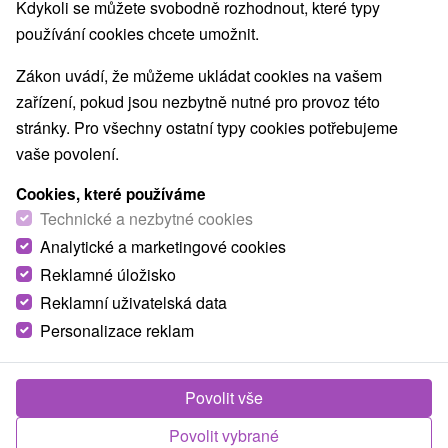
Kdykoli se můžete svobodně rozhodnout, které typy
používání cookies chcete umožnit.
TOP - NEJPRODÁVANĚJŠÍ
NEJLEVNĚJŠ
VŠECHNY
Zákon uvádí, že můžeme ukládat cookies na vašem
zařízení, pokud jsou nezbytně nutné pro provoz této
stránky. Pro všechny ostatní typy cookies potřebujeme
TIP
vaše povolení.
Cookies, které používáme
Technické a nezbytné cookies
Analytické a marketingové cookies
Reklamné úložisko
Reklamní uživatelská data
2 075,94
Kč
od
Personalizace reklam
/noc/osoba
Kouzlo Pienin: Dotek přírody a relax v lázních
Povolit vše
Lázně Červený Kláštor
Červený Kláštor
Povolit vybrané