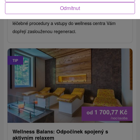
Od 3 Nocí
Polopenze
9,1
(61 recenzí)
Odmítnut
3 noci odpočinku v klidném prostředí lázní. Polopenze,
léčebné procedury a vstupy do wellness centra Vám
dopřejí zaslouženou regeneraci.
TIP
1 700,77
Kč
od
/noc/osoba
Wellness Balans: Odpočinek spojený s
aktivním relaxem