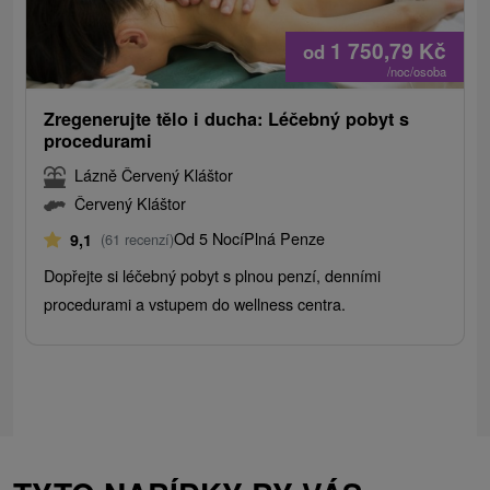
1 750,79
Kč
od
/noc/osoba
Zregenerujte tělo i ducha: Léčebný pobyt s
procedurami
Lázně Červený Kláštor
Červený Kláštor
Od 5 Nocí
Plná Penze
9,1
(61 recenzí)
Dopřejte si léčebný pobyt s plnou penzí, denními
procedurami a vstupem do wellness centra.