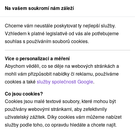
Na vašem soukromí nám záleží
člen skupiny
Sorger
Chceme vám neustále poskytovat ty nejlepší služby.
 v lázních
Východné Slovensko
Prešovský kraj
Červený Kláštor
Vzhledem k platné legislativě od vás ale potřebujeme
souhlas s používáním souborů cookies.
Pobyty v lázních Červený Kláštor
Více o personalizaci a měření
Kategorie
Abychom věděli, co se děje na webových stránkách a
mohli vám přizpůsobit nabídky či reklamu, používáme
Všechny kategorie
Pobyty v akci
(1)
cookies a také
služby společnosti Google
.
Wellness pobyty
Víkendové pobyty
(2)
(1)
Co jsou cookies?
Cookies jsou malé textové soubory, které mohou být
Vyberte lokalitu nebo termín
používány webovými stránkami, aby zefektivnily
uživatelský zážitek. Díky cookies vám můžeme nabízet
Nejprodávanější
služby podle toho, co opravdu hledáte a chcete najít.