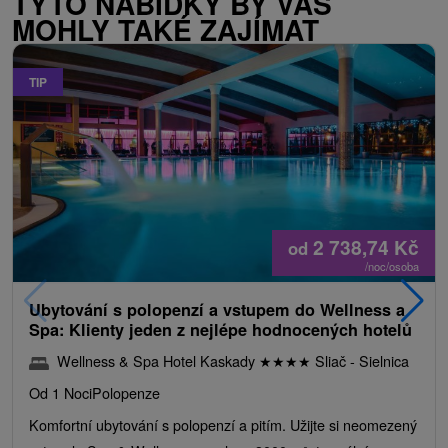
TYTO NABÍDKY BY VÁS
MOHLY TAKÉ ZAJÍMAT
TIP
2 738,74
Kč
od
/noc/osoba
Ubytování s polopenzí a vstupem do Wellness a
Spa: Klienty jeden z nejlépe hodnocených hotelů
Wellness & Spa Hotel Kaskady
★
★
★
★
Sliač - Sielnica
Od 1 Noci
Polopenze
Komfortní ubytování s polopenzí a pitím. Užijte si neomezený