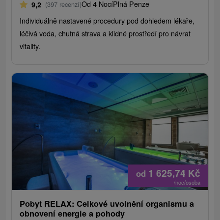
Od 4 Nocí
Plná Penze
9,2
(397 recenzí)
Individuálně nastavené procedury pod dohledem lékaře,
léčivá voda, chutná strava a klidné prostředí pro návrat
vitality.
1 625,74
Kč
od
/noc/osoba
Pobyt RELAX: Celkové uvolnění organismu a
obnovení energie a pohody