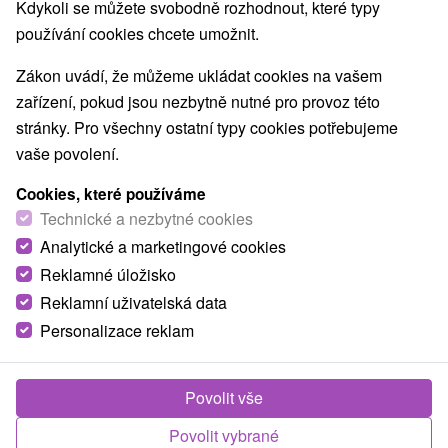
Kdykoli se můžete svobodně rozhodnout, které typy
používání cookies chcete umožnit.
Zákon uvádí, že můžeme ukládat cookies na vašem
zařízení, pokud jsou nezbytně nutné pro provoz této
stránky. Pro všechny ostatní typy cookies potřebujeme
vaše povolení.
Cookies, které používáme
Technické a nezbytné cookies
1 750,79
Kč
od
Analytické a marketingové cookies
/noc/osoba
Reklamné úložisko
Pobyt RELAX+: Celkové uvolnění organismu s
Reklamní uživatelská data
využitím léčebných procedur
Personalizace reklam
Lázně Nimnica
Nimnica
Povolit vše
Od 4 Nocí
Plná Penze
9,2
(397 recenzí)
Povolit vybrané
Vstupní lékařské vyšetření, dvě procedury na noc podle