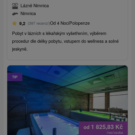
Lázně Nimnica
Nimnica
Od 4 Nocí
Polopenze
9,2
(397 recenzí)
Pobyt v lázních s lékařským vyšetřením, výběrem
procedur dle délky pobytu, vstupem do wellness a solné
jeskyně.
TIP
1 825,83
Kč
od
/noc/osoba