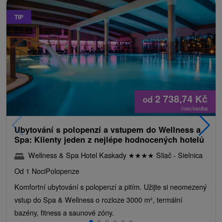
TIP
2 738,74
Kč
od
/noc/osoba
Ubytování s polopenzí a vstupem do Wellness a
Spa: Klienty jeden z nejlépe hodnocených hotelů
Wellness & Spa Hotel Kaskady
★
★
★
★
Sliač - Sielnica
Od 1 Noci
Polopenze
Komfortní ubytování s polopenzí a pitím. Užijte si neomezený
vstup do Spa & Wellness o rozloze 3000 m², termální
bazény, fitness a saunové zóny.