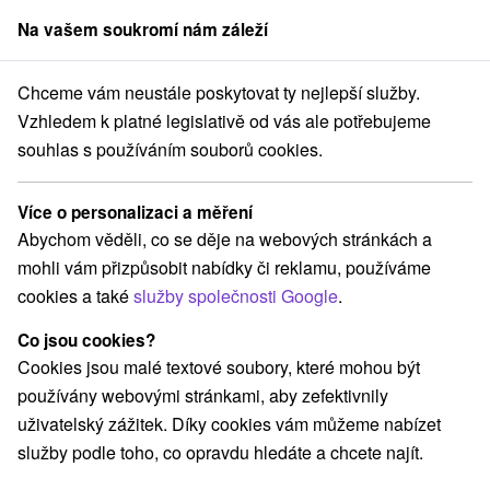
Na vašem soukromí nám záleží
člen skupiny
Sorger
Chceme vám neustále poskytovat ty nejlepší služby.
Podzimní pobyty
Západné Slovensko
Trenčiansky kraj
Nimnica
Vzhledem k platné legislativě od vás ale potřebujeme
souhlas s používáním souborů cookies.
Podzimní pobyty Nimnica
Více o personalizaci a měření
Kategorie
Abychom věděli, co se děje na webových stránkách a
mohli vám přizpůsobit nabídky či reklamu, používáme
Všechny kategorie
Pobyty v akci
(1)
cookies a také
služby společnosti Google
.
Wellness pobyty
Víkendové pobyty
(3)
(1)
Pobyty pro seniory
(2)
Co jsou cookies?
Cookies jsou malé textové soubory, které mohou být
používány webovými stránkami, aby zefektivnily
Vyberte lokalitu nebo termín
uživatelský zážitek. Díky cookies vám můžeme nabízet
služby podle toho, co opravdu hledáte a chcete najít.
NEJLEVNĚJŠÍ
NEJDRAŽŠÍ
PODLE H
VŠECHNY