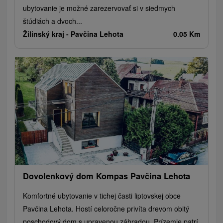
ubytovanie je možné zarezervovať si v siedmych
štúdiách a dvoch...
Žilinský kraj -
Pavčina Lehota
0.05 Km
Dovolenkový dom Kompas Pavčina Lehota
Komfortné ubytovanie v tichej časti liptovskej obce
Pavčina Lehota. Hostí celoročne privíta drevom obitý
poschodový dom s upravenou záhradou. Prízemie patrí