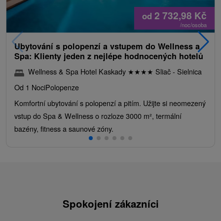
2 732,98
Kč
od
/noc/osoba
Ubytování s polopenzí a vstupem do Wellness a
Spa: Klienty jeden z nejlépe hodnocených hotelů
Wellness & Spa Hotel Kaskady
★
★
★
★
Sliač - Sielnica
Od 1 Noci
Polopenze
Komfortní ubytování s polopenzí a pitím. Užijte si neomezený
vstup do Spa & Wellness o rozloze 3000 m², termální
bazény, fitness a saunové zóny.
Spokojení zákazníci