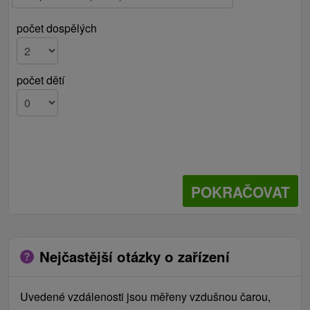
počet dospělých
počet dětí
POKRAČOVAT
Nejčastější otázky o zařízení
Uvedené vzdálenosti jsou měřeny vzdušnou čarou,