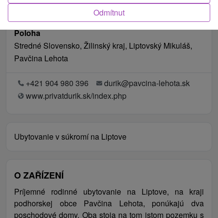
Odmítnut
Poloha
Stredné Slovensko, Žilinský kraj, Liptovský Mikuláš,
Pavčina Lehota
+421 904 980 396
durik@pavcina-lehota.sk
www.privatdurik.sk/index.php
Ubytovanie v súkromí na Liptove
O ZAŘÍZENÍ
Príjemné rodinné ubytovanie na Liptove, na kraji
podhorskej obce Pavčina Lehota, ponúkajú dva
poschodové domy. Oba stoja na tom istom pozemku s