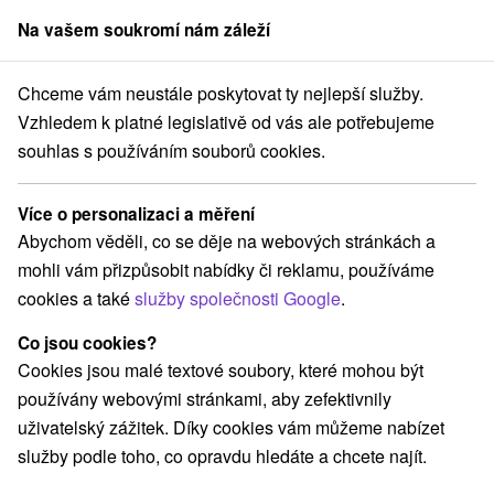
Na vašem soukromí nám záleží
člen skupiny
Sorger
Chceme vám neustále poskytovat ty nejlepší služby.
vensko
Žilinský kraj
Pavčina Lehota
Privát Ďurik Pavčina Lehota
Vzhledem k platné legislativě od vás ale potřebujeme
souhlas s používáním souborů cookies.
Privát Ďurik Pavčina Lehota
Pavčina Lehota
Více o personalizaci a měření
Abychom věděli, co se děje na webových stránkách a
mohli vám přizpůsobit nabídky či reklamu, používáme
REZERVACE A VÝBĚR POBYTU
cookies a také
služby společnosti Google
.
Kontaktujte přímo ubytovatele.
Co jsou cookies?
Navigovat do místa
Cookies jsou malé textové soubory, které mohou být
používány webovými stránkami, aby zefektivnily
O ZAŘÍZENÍ
VYBAVENÍ
uživatelský zážitek. Díky cookies vám můžeme nabízet
služby podle toho, co opravdu hledáte a chcete najít.