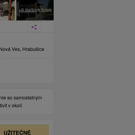
+9 dalších fotek
 Nová Ves, Hrabušice
2
anie so samostatným
ít v okolí
UŽITEČNÉ