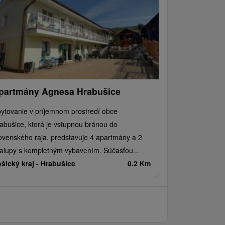
partmány Agnesa Hrabušice
ytovanie v príjemnom prostredí obce
abušice, ktorá je vstupnou bránou do
ovenského raja, predstavuje 4 apartmány a 2
alupy s kompletným vybavením. Súčasťou...
šický kraj -
Hrabušice
0.2 Km