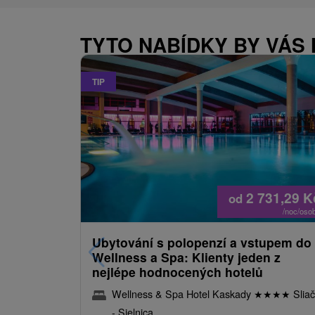
TYTO NABÍDKY BY VÁS
TIP
2 731,29
K
od
/noc/oso
Ubytování s polopenzí a vstupem do
Wellness a Spa: Klienty jeden z
nejlépe hodnocených hotelů
Wellness & Spa Hotel Kaskady
★
★
★
★
Sliač
- Sielnica