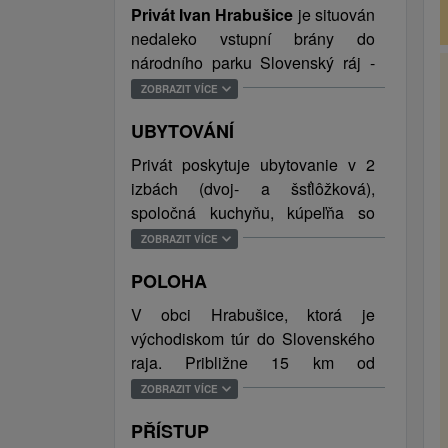
Privát Ivan
Hrabušice
je situován
nedaleko vstupní brány do
národního parku Slovenský ráj -
turistického centra
Podlesok
.
ZOBRAZIT VÍCE
Podlesok je výchozím bodem pro
UBYTOVÁNÍ
pěší túry do roklin Piecky, Velký
Sokol, Prielom Hornádu, Suchá
Privát poskytuje ubytovanie v 2
Belá a jiné .. Do ubytovacích
izbách (dvoj- a šsťlôžková),
prostor se hosté dostanou přes
spoločná kuchyňu, kúpeľňa so
samostatný vchod. Možnosťž
sprchovým kútom a samostatnú
ZOBRAZIT VÍCE
využití bazénu a dřevěného
toaletu. Celková ubytovacia
altánku s možností grilování.
POLOHA
kapacita je 9 osôb (8 lôžok, 1
prístelka).
V obci Hrabušice, ktorá je
UBYTOVÁNÍ
východiskom túr do Slovenského
V privátu jsou dva pokoje s
raja. Približne 15 km od
kapacitou 9 osob. V první pokoji
ubytovania leží podtatranské
ZOBRAZIT VÍCE
jsou 2 lůžka a jedna přistýlka. Ve
mesto Poprad s nákupnými
druhé je 6 lůžek.
PŘÍSTUP
možnosťami a celoročne