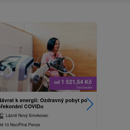
1 521,54
Kč
od
/noc/osoba
Návrat k energii: Ozdravný pobyt po
Nejprodá
překonání COVIDu
pobyt s
balíkem 
Lázně Nový Smokovec
Grand 
d 10 Nocí
Plná Penze