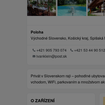
Poloha
Východné Slovensko, Košický kraj, Spišská
+421 905 793 074
+421 53 44 90 51
ivanklein@post.sk
Privát v Slovenskom raji – pohodlné ubytov
vchodom, WiFi, parkovaním a množstvom aktiv
O ZAŘÍZENÍ