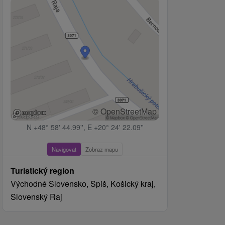
© OpenStreetMap
N +48° 58' 44.99'', E +20° 24' 22.09''
Navigovat
Zobraz mapu
Turistický region
Východné Slovensko, Spiš, Košický kraj,
Slovenský Raj