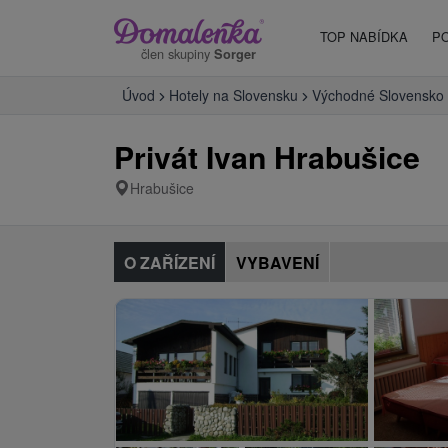
TOP NABÍDKA
P
člen skupiny
Sorger
Úvod
Hotely na Slovensku
Východné Slovensko
Privát Ivan Hrabušice
Hrabušice
O ZAŘÍZENÍ
VYBAVENÍ