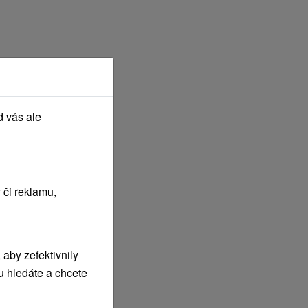
d vás ale
 či reklamu,
aby zefektivnily
u hledáte a chcete