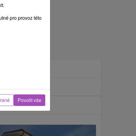
t.
tné pro provoz této
brané
Povolit vše