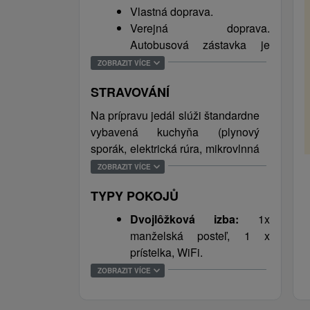
otvoreným aquaparkom, 16 km
Vlastná doprava.
historické centrum mesta Levoča
Verejná doprava.
a 33 km Spišský hrad.
vybavení zařízení
Autobusová zástavka je
vzdialená od ubytovania
ZOBRAZIT VÍCE
- kuchyňka (plynový sporák,
500 m, najbližšia vlaková
chladnička, mikrovlnka)
STRAVOVÁNÍ
stanica je v obci Vydrník (2
km).
- koupelna se sprchovým koutem
Na prípravu jedál slúži štandardne
vybavená kuchyňa (plynový
- WC
sporák, elektrická rúra, mikrovlnná
rúra, chladnička) s jedálenským
- TV
ZOBRAZIT VÍCE
sedením.
TYPY POKOJŮ
CENÍK
Dvojlôžková izba:
1x
9 € osoba / noc
manželská posteľ, 1 x
dítě do 10 let 4,50 €
prístelka, WiFi.
Šesťlôžková izba :
1x
ZOBRAZIT VÍCE
KONTAKT
manželská posteľ, 4x
samostatné lôžko, WiFi.
Adresa: Ivan Klein, Slovenského