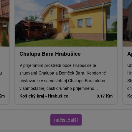
Chalupa Bara Hrabušice
A
V príjemnom prostredí obce Hrabušice je
Ub
u
situovaná Chalupa a Domček Bara. Komfortné
Hr
ubytovanie v samostatnej Chalupe Bara alebo
Sl
v samostatnej časti druhého príjemného...
ch
 Km
Košický kraj -
Hrabušice
0.17 Km
Ko
načíst další