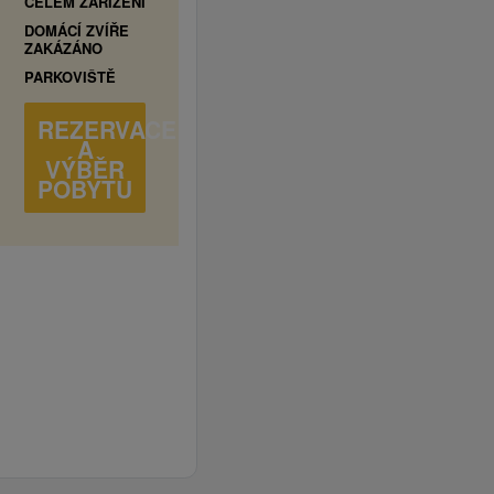
CELÉM ZAŘÍZENÍ
DOMÁCÍ ZVÍŘE
ZAKÁZÁNO
PARKOVIŠTĚ
REZERVACE
A
VÝBĚR
POBYTU