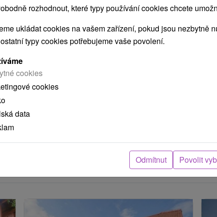
obodně rozhodnout, které typy používání cookies chcete umožni
me ukládat cookies na vašem zařízení, pokud jsou nezbytně nu
 ostatní typy cookies potřebujeme vaše povolení.
žíváme
POKRAČOVAT
ytné cookies
ketingové cookies
ko
ení
lská data
klam
arou, skutečná délka cesty může být jiná.
Odmítnut
Povolit vy
e nacházejí v blízkosti?