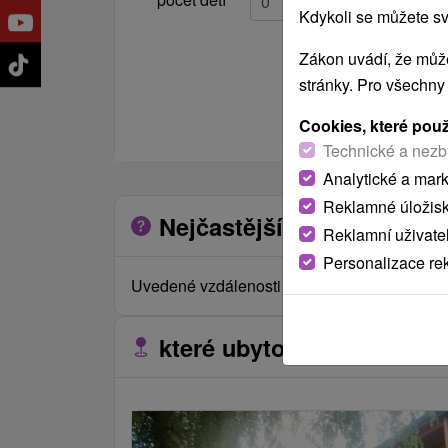
Kdykoli se můžete sv
Zákon uvádí, že může
stránky. Pro všechny
Cookies, které pou
Technické a nezb
Analytické a mar
Reklamné úložis
Nejčastější otázky o zaříz
Reklamní uživate
Personalizace re
Uvedené vzdálenosti jsou měřeny vzdušnou č
které ubytovací zařízení s