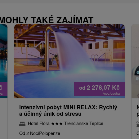
 MOHLY TAKÉ ZAJÍMAT
č
2 278,07
Kč
od
ba
/noc/osoba
Intenzivní pobyt MINI RELAX: Rychlý
a účinný únik od stresu
Hotel Flóra
★
★
★
Trenčianske Teplice
Od 2 Nocí
Polopenze
O