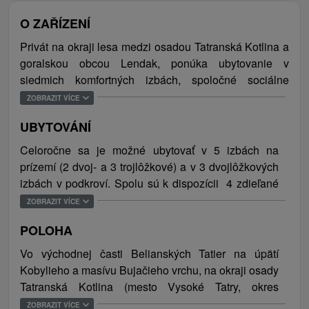
O ZAŘÍZENÍ
Privát na okraji lesa medzi osadou Tatranská Kotlina a
goralskou obcou Lendak, ponúka ubytovanie v
siedmich komfortných izbách, spoločné sociálne
zariadenia a priestrannú spoločenskú miestnosť s
ZOBRAZIT VÍCE
krbom, TV/SAT a posedením. Nechýbajú ani dve
UBYTOVÁNÍ
zdieľané štandardne vybavené kuchyne. Príjemne
posedieť si je možné v exteriéri v záhradnom altánku
Celoročne sa je možné ubytovať v 5 izbách na
pri grilovaní a opekaní. K dispozícii je aj bezplatné
prízemí (2 dvoj- a 3 trojlôžkové) a v 3 dvojlôžkových
WiFi pripojenie na internet, ale len vo vymedzených
izbách v podkroví. Spolu sú k dispozícii 4 zdieľané
priestoroch, a parkovanie zabezpečené vo dvore
kúpeľne s toaletami / 2 na prízemí a 2 na poschodí
ZOBRAZIT VÍCE
zariadenia (5 parkovacích miest). Ubytovanie a
(sprchový kút, umývadlo, uteráky) a ďalšie 2
jedinečnosť polohy je ideálne na strávenie dovoleniek
POLOHA
samostatné toalety. Celková ubytovacia kapacita je
a umožňuje návštevníkom nespočetné aktivity a
16 osôb/lôžok.
Vo východnej časti Belianských Tatier na úpätí
trávenie voľného času v ktoromkoľvek ročnom období.
Kobylieho a masívu Bujačieho vrchu, na okraji osady
Belianske Tatry ponúkajú bohaté možností
Tatranská Kotlina (mesto Vysoké Tatry, okres
voľnočasových aktivít, vysokohorskú turistiku a
Poprad). V blízkosti viacerých turisticky zaujímavých
ZOBRAZIT VÍCE