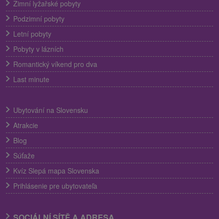
Zimní lyžařské pobyty
Podzimní pobyty
Letní pobyty
Pobyty v lázních
Romantický víkend pro dva
Last minute
Ubytování na Slovensku
Atrakcie
Blog
Súťaže
Kvíz Slepá mapa Slovenska
Prihlásenie pre ubytovateľa
SOCIÁLNÍ SÍTĚ A ADRESA