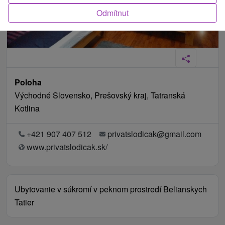
Odmítnut
Poloha
Východné Slovensko, Prešovský kraj, Tatranská
Kotlina
+421 907 407 512
privatslodicak@gmail.com
www.privatslodicak.sk/
Ubytovanie v súkromí v peknom prostredí Belianskych
Tatier