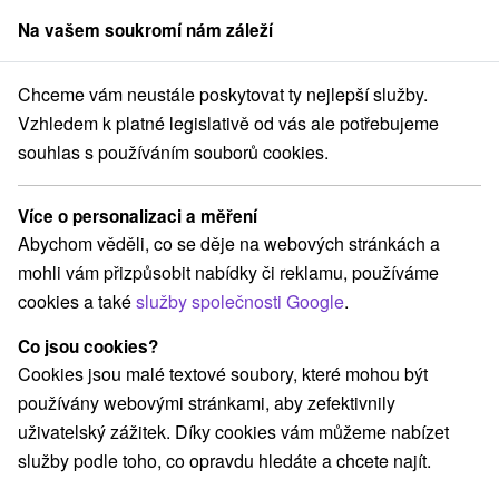
Na vašem soukromí nám záleží
člen skupiny
Sorger
Chceme vám neustále poskytovat ty nejlepší služby.
rešovský kraj
Tatranská Kotlina
Privát Slodičák Tatranská Kotlina
Vzhledem k platné legislativě od vás ale potřebujeme
souhlas s používáním souborů cookies.
Privát Slodičák Tatranská Kotlina
Tatranská Kotlina
Více o personalizaci a měření
Abychom věděli, co se děje na webových stránkách a
mohli vám přizpůsobit nabídky či reklamu, používáme
Rezervovat přes booking
cookies a také
služby společnosti Google
.
Co jsou cookies?
Cookies jsou malé textové soubory, které mohou být
REZERVACE A VÝBĚR POBYTU
používány webovými stránkami, aby zefektivnily
Kontaktujte přímo ubytovatele.
uživatelský zážitek. Díky cookies vám můžeme nabízet
služby podle toho, co opravdu hledáte a chcete najít.
Navigovat do místa