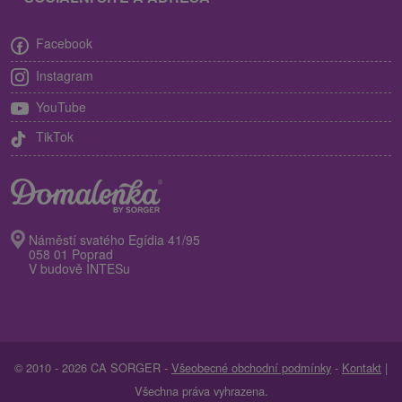
Facebook
Instagram
YouTube
TikTok
Náměstí svatého Egídia 41/95
058 01 Poprad
V budově INTESu
© 2010 - 2026 CA SORGER -
Všeobecné obchodní podmínky
-
Kontakt
|
Všechna práva vyhrazena.