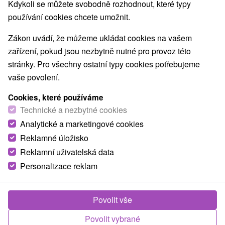
Kdykoli se můžete svobodně rozhodnout, které typy
O ZAŘÍZENÍ
VYBAVENÍ
používání cookies chcete umožnit.
Zákon uvádí, že můžeme ukládat cookies na vašem
zařízení, pokud jsou nezbytně nutné pro provoz této
stránky. Pro všechny ostatní typy cookies potřebujeme
vaše povolení.
Cookies, které používáme
Technické a nezbytné cookies
Analytické a marketingové cookies
Reklamné úložisko
Reklamní uživatelská data
Personalizace reklam
Povolit vše
Povolit vybrané