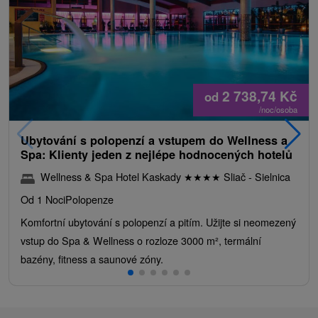
2 738,74
Kč
od
/noc/osoba
Ubytování s polopenzí a vstupem do Wellness a
Spa: Klienty jeden z nejlépe hodnocených hotelů
Wellness & Spa Hotel Kaskady
★
★
★
★
Sliač - Sielnica
Od 1 Noci
Polopenze
Komfortní ubytování s polopenzí a pitím. Užijte si neomezený
vstup do Spa & Wellness o rozloze 3000 m², termální
bazény, fitness a saunové zóny.