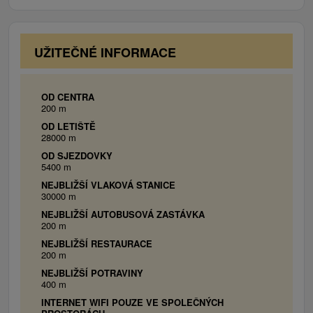
manželská posteľ.
2x Dvojlôžková izba (podkrovie):
1x
manželská posteľ, balkón.
UŽITEČNÉ INFORMACE
OD CENTRA
200 m
OD LETIŠTĚ
28000 m
OD SJEZDOVKY
5400 m
NEJBLIŽŠÍ VLAKOVÁ STANICE
30000 m
NEJBLIŽŠÍ AUTOBUSOVÁ ZASTÁVKA
200 m
NEJBLIŽŠÍ RESTAURACE
200 m
NEJBLIŽŠÍ POTRAVINY
400 m
INTERNET WIFI POUZE VE SPOLEČNÝCH