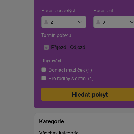
Počet dospělých
Počet dětí
Termín pobytu
Příjezd - Odjezd
Ubytování
Domácí mazlíček (1)
Pro rodiny s dětmi (1)
Kategorie
Všechny kategorie