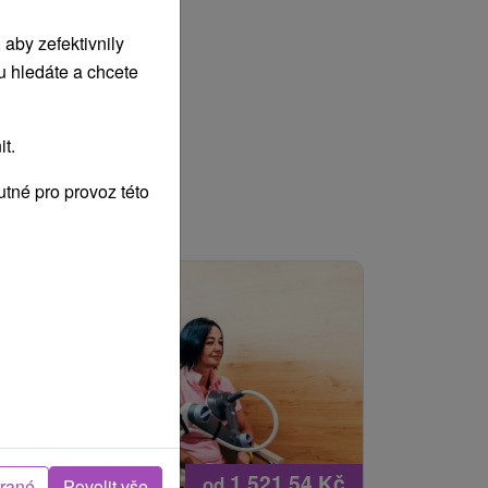
aby zefektivnily
u hledáte a chcete
t.
tné pro provoz této
1 521,54
Kč
od
brané
Povolit vše