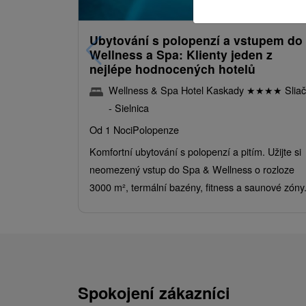
/noc/oso
Ubytování s polopenzí a vstupem do
Wellness a Spa: Klienty jeden z
nejlépe hodnocených hotelů
Wellness & Spa Hotel Kaskady
★
★
★
★
Sliač
- Sielnica
Od 1 Noci
Polopenze
Komfortní ubytování s polopenzí a pitím. Užijte si
neomezený vstup do Spa & Wellness o rozloze
3000 m², termální bazény, fitness a saunové zóny
Spokojení zákazníci