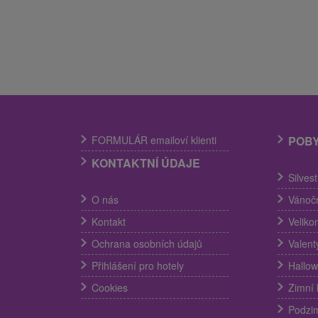
FORMULÁR emailoví klienti
POB
KONTAKTNÍ ÚDAJE
Silves
O nás
Vánočn
Kontakt
Veliko
Ochrana osobních údajů
Valent
Přihlášení pro hotely
Hallow
Cookies
Zimní 
Podzim