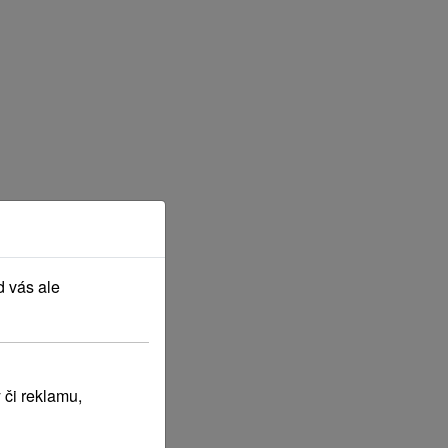
d vás ale
 či reklamu,