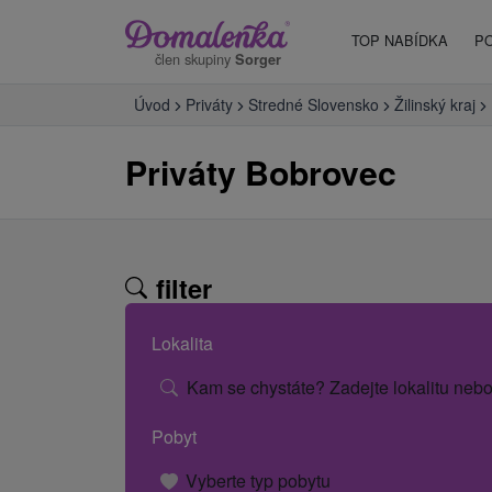
TOP NABÍDKA
P
člen skupiny
Sorger
Úvod
Priváty
Stredné Slovensko
Žilinský kraj
Priváty Bobrovec
filter
Lokalita
Kam se chystáte? Zadejte lokalitu nebo
Pobyt
Vyberte typ pobytu