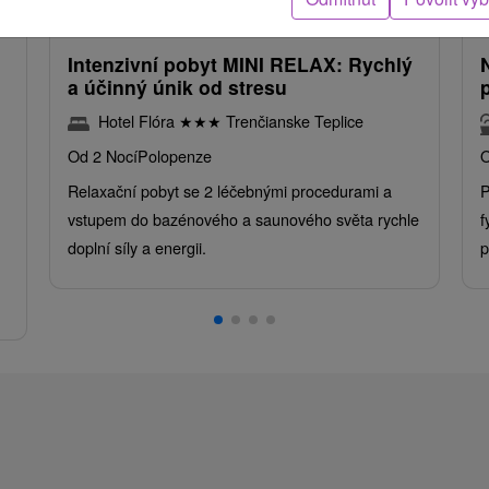
ba
/noc/osoba
Intenzivní pobyt MINI RELAX: Rychlý
a účinný únik od stresu
Hotel Flóra
★
★
★
Trenčianske Teplice
Od 2 Nocí
Polopenze
O
Relaxační pobyt se 2 léčebnými procedurami a
P
vstupem do bazénového a saunového světa rychle
f
doplní síly a energii.
p
.