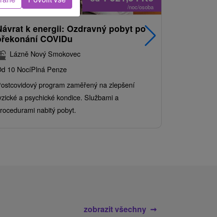
/noc/osoba
Návrat k energii: Ozdravný pobyt po
Nejprodá
překonání COVIDu
pobyt s
balíkem 
Lázně Nový Smokovec
Grand 
d 10 Nocí
Plná Penze
Od 2 Nocí
Al
ostcovidový program zaměřený na zlepšení
Užijte si pe
yzické a psychické kondice. Službami a
kde se skvěl
rocedurami nabitý pobyt.
služby pro c
zobrazit všechny