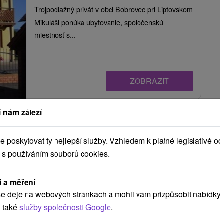
Trojpodlažný privát v obci Bobrovec pri Liptovskom
Mikuláši ponúka ubytovanie, spoločenskú
miestnosť s...
ZOBRAZIT
 nám záleží
BB privát Bobrovec
Bobrovec
poskytovat ty nejlepší služby. Vzhledem k platné legislativě o
 s používáním souborů cookies.
Ubytovanie v súkromí v prekrásnom prostredí
i a měření
Západných Tatier v obci Bobrovec, ktorá je
e děje na webových stránkách a mohli vám přizpůsobit nabídky
vstupnou...
 také
služby společnosti Google
.