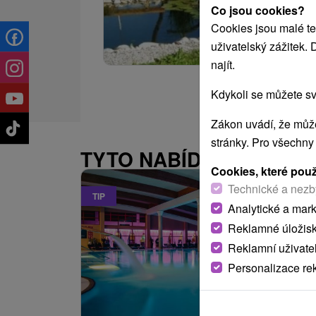
Co jsou cookies?
Cookies jsou malé te
uživatelský zážitek.
najít.
Kdykoli se můžete sv
Zákon uvádí, že může
stránky. Pro všechny
TYTO NABÍDKY BY VÁS
Cookies, které pou
Technické a nezb
TIP
Analytické a mar
Reklamné úložis
Reklamní uživate
Personalizace re
2 731,29
K
od