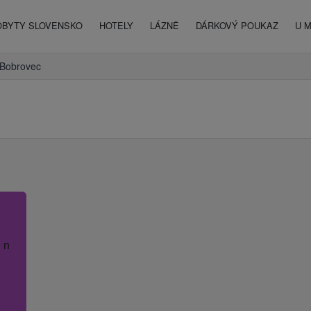
OBYTY SLOVENSKO
HOTELY
LÁZNĚ
DÁRKOVÝ POUKAZ
U 
Bobrovec
 název hotelu.