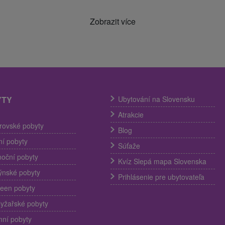
Zobrazit více
YTY
Ubytování na Slovensku
Atrakcie
trovské pobyty
Blog
í pobyty
Súťaže
noční pobyty
Kvíz Slepá mapa Slovenska
ýnské pobyty
Prihlásenie pre ubytovateľa
een pobyty
lyžařské pobyty
ní pobyty