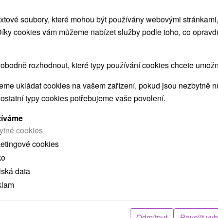
xtové soubory, které mohou být používány webovými stránkami, 
ZOBRAZIT
 Díky cookies vám můžeme nabízet služby podle toho, co opravd
obodně rozhodnout, které typy používání cookies chcete umožni
me ukládat cookies na vašem zařízení, pokud jsou nezbytně nu
 ostatní typy cookies potřebujeme vaše povolení.
 MOHLY TAKÉ ZAJÍMAT
žíváme
ytné cookies
ketingové cookies
ko
lská data
klam
č
2 278,07
Kč
od
Odmítnut
Povolit vy