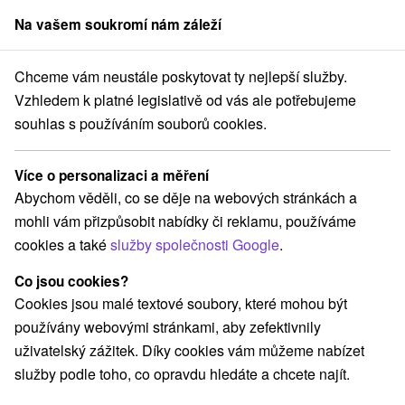
Na vašem soukromí nám záleží
člen skupiny
Sorger
Chceme vám neustále poskytovat ty nejlepší služby.
váty
Východné Slovensko
Košický kraj
Krásnohorské Podhradie
Vzhledem k platné legislativě od vás ale potřebujeme
souhlas s používáním souborů cookies.
Priváty Krásnohorské Podhradie
Více o personalizaci a měření
Kategorie
Abychom věděli, co se děje na webových stránkách a
mohli vám přizpůsobit nabídky či reklamu, používáme
Všechny kategorie
Chaty na prenájom
(2)
cookies a také
služby společnosti Google
.
Penzióny
Priváty
(2)
(2)
Co jsou cookies?
Cookies jsou malé textové soubory, které mohou být
Vyberte lokalitu nebo termín
používány webovými stránkami, aby zefektivnily
uživatelský zážitek. Díky cookies vám můžeme nabízet
NEJLEVNĚJŠÍ
NEJDRAŽŠÍ
PODLE H
VŠECHNY
služby podle toho, co opravdu hledáte a chcete najít.