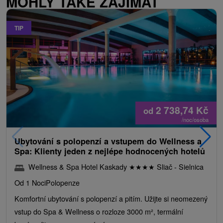
MOHLY TAKÉ ZAJÍMAT
TIP
2 738,74
Kč
od
/noc/osoba
Ubytování s polopenzí a vstupem do Wellness a
Spa: Klienty jeden z nejlépe hodnocených hotelů
Wellness & Spa Hotel Kaskady
★
★
★
★
Sliač - Sielnica
Od 1 Noci
Polopenze
Komfortní ubytování s polopenzí a pitím. Užijte si neomezený
vstup do Spa & Wellness o rozloze 3000 m², termální