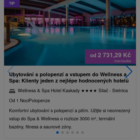
TIP
2 731,29
Kč
od
/noc/osoba
Ubytování s polopenzí a vstupem do Wellness a
Spa: Klienty jeden z nejlépe hodnocených hotelů
Wellness & Spa Hotel Kaskady
★
★
★
★
Sliač - Sielnica
Od 1 Noci
Polopenze
Komfortní ubytování s polopenzí a pitím. Užijte si neomezený
vstup do Spa & Wellness o rozloze 3000 m², termální
bazény, fitness a saunové zóny.