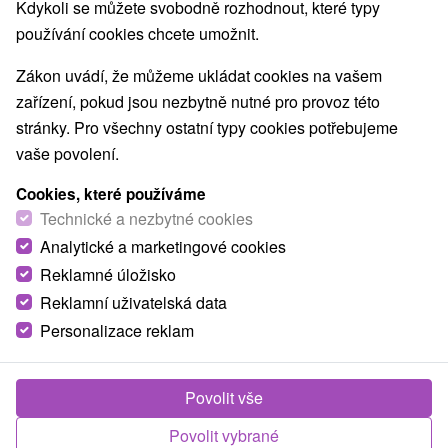
Kdykoli se můžete svobodně rozhodnout, které typy
používání cookies chcete umožnit.
Zákon uvádí, že můžeme ukládat cookies na vašem
zařízení, pokud jsou nezbytně nutné pro provoz této
stránky. Pro všechny ostatní typy cookies potřebujeme
vaše povolení.
Cookies, které používáme
Technické a nezbytné cookies
Analytické a marketingové cookies
Reklamné úložisko
Reklamní uživatelská data
Personalizace reklam
Privát u Zdenky Tvrdošín
Štefanov nad Oravou
Povolit vše
Privát v blízkosti Oravskej priehrady, v meste Tvrdošín-
Lukáčiková, ponúka ubytovanie v rodinnom...
Povolit vybrané