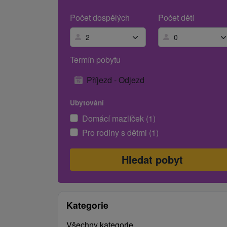
Počet dospělých
Počet dětí
Termín pobytu
Příjezd - Odjezd
Ubytování
Domácí mazlíček (1)
Pro rodiny s dětmi (1)
Kategorie
Všechny kategorie