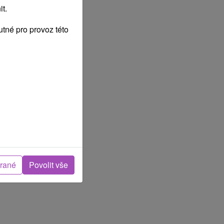
t.
tné pro provoz této
brané
Povolit vše