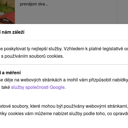
prenájom dva...
ZOBRAZIT
 nám záleží
poskytovat ty nejlepší služby. Vzhledem k platné legislativě o
Ubytovanie Oľga Štrba
 s používáním souborů cookies.
Štrba
i a měření
e děje na webových stránkách a mohli vám přizpůsobit nabídky
Ubytovanie v malebnej tichej obci Štrba, v peknom
 také
služby společnosti Google
.
horskom prostredí Vysokých Tatier. Hosťom sú k
dispozícii dve...
xtové soubory, které mohou být používány webovými stránkami, 
 Díky cookies vám můžeme nabízet služby podle toho, co opravd
ZOBRAZIT