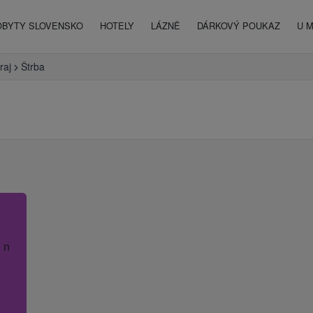
OBYTY SLOVENSKO
HOTELY
LÁZNĚ
DÁRKOVÝ POUKAZ
U 
raj
Štrba
 název hotelu.