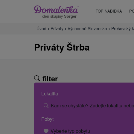
TOP NABÍDKA
P
člen skupiny
Sorger
Úvod
Priváty
Východné Slovensko
Prešovský k
Priváty Štrba
filter
Lokalita
Kam se chystáte? Zadejte lokalitu nebo
Pobyt
Vyberte typ pobytu