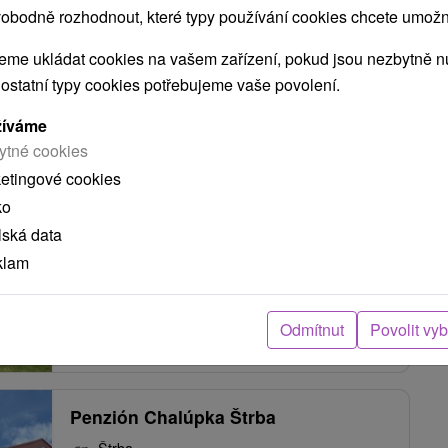
obodně rozhodnout, které typy používání cookies chcete umožni
me ukládat cookies na vašem zařízení, pokud jsou nezbytně nu
Ubytovanie Tatry MKS Štrba
 ostatní typy cookies potřebujeme vaše povolení.
Štrba
žíváme
ytné cookies
ketingové cookies
Privát v tichom prostredí, na okraji podtatranskej
ko
obce Štrba s dobrou dostupnosťou do Vysokých
lská data
Tatier. Ponúka...
klam
Odmítnut
Povolit vy
ZOBRAZIT
Penzión Chalúpka Štrba
Štrba