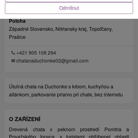
Odmítnut
Poloha
Západné Slovensko, Nitriansky kraj, Topoľčany,
Prašice
+421 905 108 294
chatanaduchonke02@gmail.com
Útulná chata na Duchonke s krbom, kuchyňou a
altánkom, parkovanie priamo pri chate, bez internetu
O ZAŘÍZENÍ
Drevená chata v peknom prostredí Ponitria a
Považského Inovca, v turistami obľúbenej oblasti