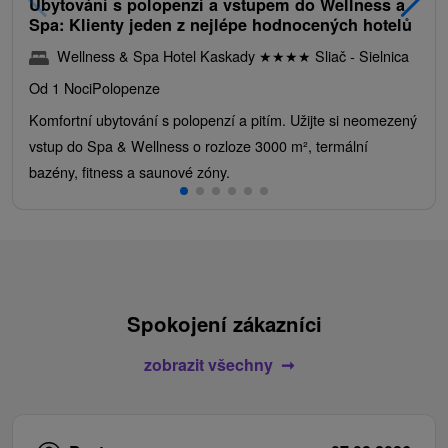
Ubytování s polopenzí a vstupem do Wellness a
Spa: Klienty jeden z nejlépe hodnocených hotelů
Wellness & Spa Hotel Kaskady
★
★
★
★
Sliač - Sielnica
Od 1 Noci
Polopenze
Komfortní ubytování s polopenzí a pitím. Užijte si neomezený
vstup do Spa & Wellness o rozloze 3000 m², termální
bazény, fitness a saunové zóny.
Spokojení zákazníci
zobrazit všechny