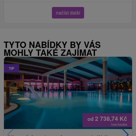
načíst další
TYTO NABÍDKY BY VÁS
MOHLY TAKÉ ZAJÍMAT
TIP
2 738,74
Kč
od
/noc/osoba