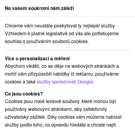
Na vašem soukromí nám záleží
člen skupiny
Sorger
Chceme vám neustále poskytovat ty nejlepší služby.
nsko
Nitriansky kraj
Prašice
Rekreačná chata Duchonka Prašice
Vzhledem k platné legislativě od vás ale potřebujeme
souhlas s používáním souborů cookies.
Rekreačná chata Duchonka Prašice
Prašice
Více o personalizaci a měření
Abychom věděli, co se děje na webových stránkách a
mohli vám přizpůsobit nabídky či reklamu, používáme
REZERVACE A VÝBĚR POBYTU
cookies a také
služby společnosti Google
.
Kontaktujte přímo ubytovatele.
Co jsou cookies?
Navigovat do místa
Cookies jsou malé textové soubory, které mohou být
používány webovými stránkami, aby zefektivnily
O ZAŘÍZENÍ
VYBAVENÍ
uživatelský zážitek. Díky cookies vám můžeme nabízet
služby podle toho, co opravdu hledáte a chcete najít.