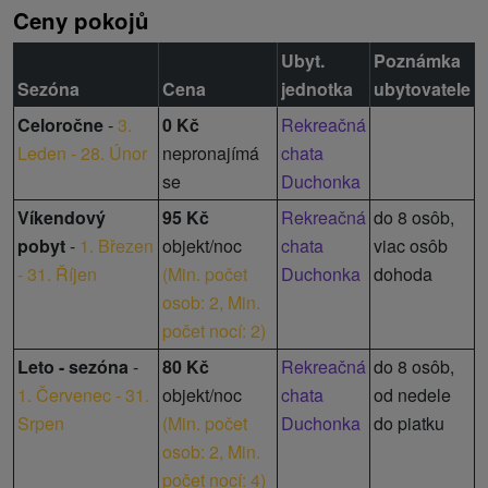
Ceny pokojů
Ubyt.
Poznámka
Sezóna
Cena
jednotka
ubytovatele
Celoročne
-
3.
0 Kč
Rekreačná
Leden - 28. Únor
nepronajímá
chata
se
Duchonka
Víkendový
95 Kč
Rekreačná
do 8 osôb,
pobyt
-
1. Březen
objekt/noc
chata
viac osôb
- 31. Říjen
(
Min. počet
Duchonka
dohoda
osob: 2,
Min.
počet nocí: 2
)
Leto - sezóna
-
80 Kč
Rekreačná
do 8 osôb,
1. Červenec - 31.
objekt/noc
chata
od nedele
Srpen
(
Min. počet
Duchonka
do piatku
osob: 2,
Min.
počet nocí: 4
)