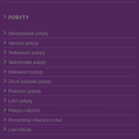
POBYTY
Silvestrovské pobyty
Vánoční pobyty
Velikonoční pobyty
Valentýnské pobyty
Halloween pobyty
Zimní lyžařské pobyty
Podzimní pobyty
Letní pobyty
Pobyty v lázních
Romantický víkend pro dva
Last minute