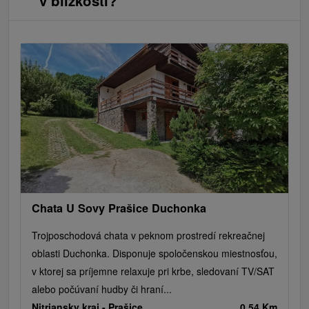
v blízkosti?
Chata U Sovy Prašice Duchonka
Trojposchodová chata v peknom prostredí rekreačnej
oblasti Duchonka. Disponuje spoločenskou miestnosťou,
v ktorej sa príjemne relaxuje pri krbe, sledovaní TV/SAT
alebo počúvaní hudby či hraní...
Nitriansky kraj -
Prašice
0.54 Km