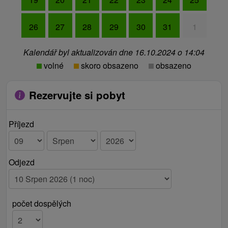
26
27
28
29
30
31
1
Kalendář byl aktualizován dne 16.10.2024 o 14:04
volné
skoro obsazeno
obsazeno
Rezervujte si pobyt
Příjezd
Odjezd
počet dospělých