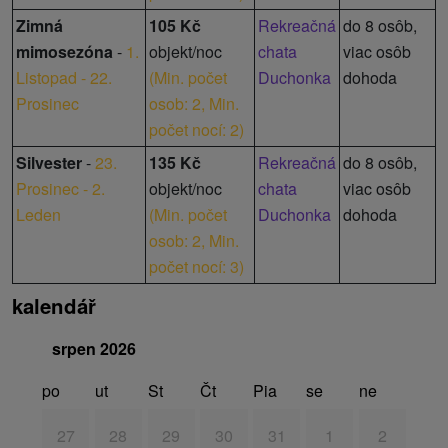
Zimná
105 Kč
Rekreačná
do 8 osôb,
mimosezóna
-
1.
objekt/noc
chata
viac osôb
Listopad - 22.
(
Min. počet
Duchonka
dohoda
Prosinec
osob: 2,
Min.
počet nocí: 2
)
Silvester
-
23.
135 Kč
Rekreačná
do 8 osôb,
Prosinec - 2.
objekt/noc
chata
viac osôb
Leden
(
Min. počet
Duchonka
dohoda
osob: 2,
Min.
počet nocí: 3
)
kalendář
srpen 2026
po
ut
St
Čt
Pia
se
ne
27
28
29
30
31
1
2