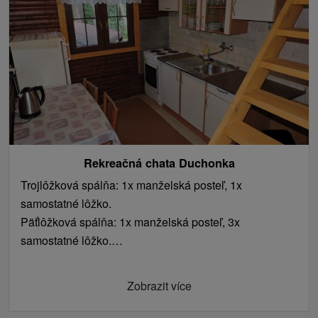
Rekreačná chata Duchonka
Trojlôžková spálňa: 1x manželská posteľ, 1x
samostatné lôžko.
Päťlôžková spálňa: 1x manželská posteľ, 3x
samostatné lôžko.
Doplnkové lôžka (vstupná hala): 2x prístelka/pohovka.
Zobrazit více