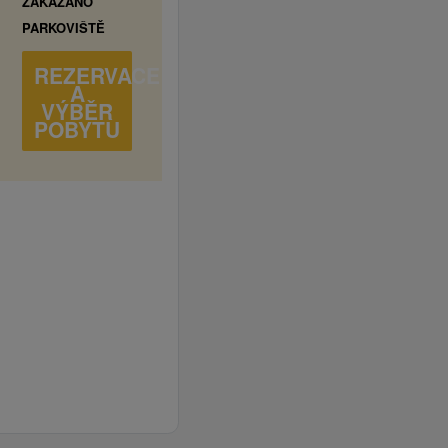
ZAKÁZÁNO
PARKOVIŠTĚ
REZERVACE
A
VÝBĚR
POBYTU