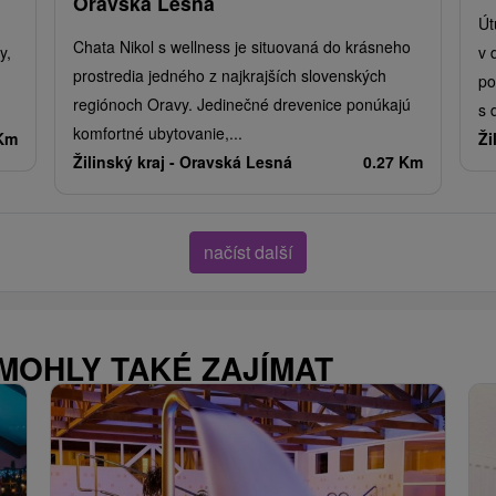
Oravská Lesná
Út
Chata Nikol s wellness je situovaná do krásneho
y,
v 
prostredia jedného z najkrajších slovenských
po
regiónoch Oravy. Jedinečné drevenice ponúkajú
s 
komfortné ubytovanie,...
 Km
Ži
Žilinský kraj -
Oravská Lesná
0.27 Km
načíst další
 MOHLY TAKÉ ZAJÍMAT