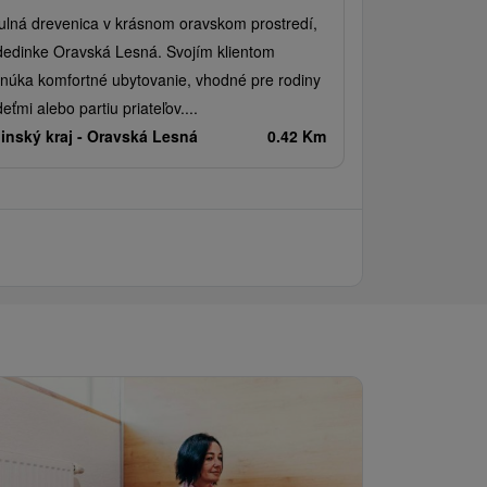
ulná drevenica v krásnom oravskom prostredí,
dedinke Oravská Lesná. Svojím klientom
núka komfortné ubytovanie, vhodné pre rodiny
deťmi alebo partiu priateľov....
linský kraj -
Oravská Lesná
0.42 Km