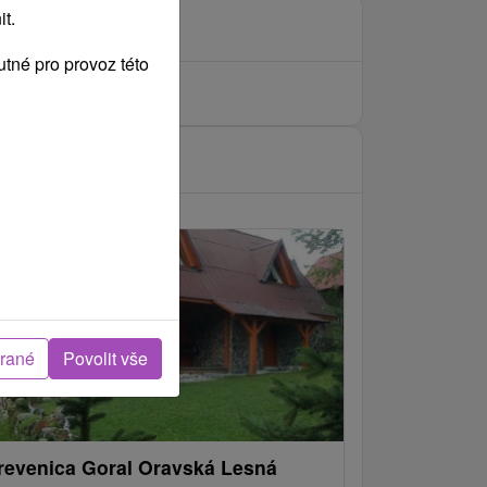
t.
tné pro provoz této
brané
Povolit vše
revenica Goral Oravská Lesná