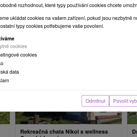
obodně rozhodnout, které typy používání cookies chcete umožni
ení
me ukládat cookies na vašem zařízení, pokud jsou nezbytně nu
 ostatní typy cookies potřebujeme vaše povolení.
arou, skutečná délka cesty může být jiná.
žíváme
e nacházejí v blízkosti?
ytné cookies
ketingové cookies
ko
lská data
klam
Odmítnut
Povolit vy
Rekreačná chata Nikol s wellness
D