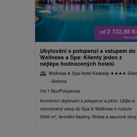
2 732,98
K
od
/noc/oso
Ubytování s polopenzí a vstupem do
Wellness a Spa: Klienty jeden z
nejlépe hodnocených hotelů
Wellness & Spa Hotel Kaskady
★
★
★
★
Sliač
- Sielnica
Od 1 Noci
Polopenze
Komfortní ubytování s polopenzí a pitím. Užijte si
neomezený vstup do Spa & Wellness o rozloze
3000 m², termální bazény, fitness a saunové zóny