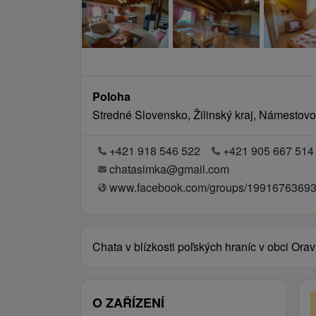
Poloha
Stredné Slovensko, Žilinský kraj, Námestov
+421 918 546 522
+421 905 667 514
chatasimka@gmail.com
www.facebook.com/groups/19916763693
Chata v blízkosti poľských hraníc v obci Ora
O ZAŘÍZENÍ