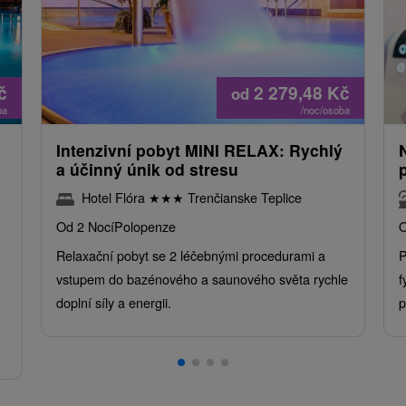
č
2 279,48
Kč
od
ba
/noc/osoba
Intenzivní pobyt MINI RELAX: Rychlý
a účinný únik od stresu
Hotel Flóra
★
★
★
Trenčianske Teplice
Od 2 Nocí
Polopenze
O
Relaxační pobyt se 2 léčebnými procedurami a
P
vstupem do bazénového a saunového světa rychle
f
doplní síly a energii.
p
.