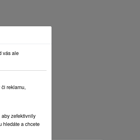
d vás ale
 či reklamu,
aby zefektivnily
u hledáte a chcete