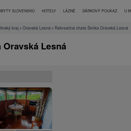
OBYTY SLOVENSKO
HOTELY
LÁZNĚ
DÁRKOVÝ POUKAZ
U 
ilinský kraj
Oravská Lesná
Rekreačná chata Šimka Oravská Lesná
a Oravská Lesná