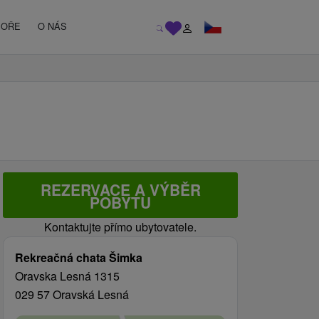
MOŘE
O NÁS
REZERVACE A VÝBĚR
POBYTU
Kontaktujte přímo ubytovatele.
Rekreačná chata Šimka
Oravska Lesná 1315
029 57 Oravská Lesná