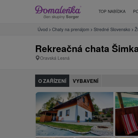
TOP NABÍDKA
P
člen skupiny
Sorger
Úvod
Chaty na prenájom
Stredné Slovensko
Ž
Rekreačná chata Šimk
Oravská Lesná
O ZAŘÍZENÍ
VYBAVENÍ