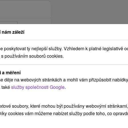
 nám záleží
poskytovat ty nejlepší služby. Vzhledem k platné legislativě o
 s používáním souborů cookies.
i a měření
e děje na webových stránkách a mohli vám přizpůsobit nabídky
 také
služby společnosti Google
.
xtové soubory, které mohou být používány webovými stránkami, 
POKRAČOVAT
 Díky cookies vám můžeme nabízet služby podle toho, co opravd