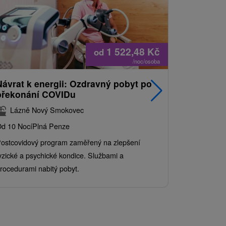
1 522,48
Kč
od
/noc/osoba
Návrat k energii: Ozdravný pobyt po
Nejprodá
překonání COVIDu
pobyt s
balíkem 
Lázně Nový Smokovec
Grand 
d 10 Nocí
Plná Penze
Od 2 Nocí
Al
ostcovidový program zaměřený na zlepšení
Užijte si pe
yzické a psychické kondice. Službami a
kde se skvěl
rocedurami nabitý pobyt.
služby pro c