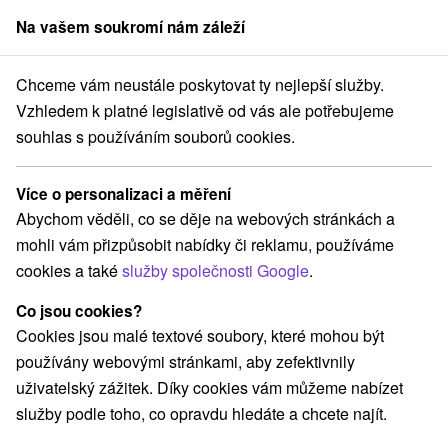
Na vašem soukromí nám záleží
člen skupiny
Sorger
Chceme vám neustále poskytovat ty nejlepší služby.
Pobyty na Slovensku
Relaxační pobyty
Chopok Sever
Vzhledem k platné legislativě od vás ale potřebujeme
souhlas s používáním souborů cookies.
Relaxační pobyty Chopok Sever
Více o personalizaci a měření
Kategorie
Abychom věděli, co se děje na webových stránkách a
mohli vám přizpůsobit nabídky či reklamu, používáme
Všechny kategorie
Pobyty v akci
(14)
cookies a také
služby společnosti Google
.
Wellness pobyty
Víkendové pobyty
(16)
(20)
Romantické pobyty
Pobyty pro seniory
(8)
(10)
Co jsou cookies?
Rodinné pobyty
(19)
Cookies jsou malé textové soubory, které mohou být
používány webovými stránkami, aby zefektivnily
uživatelský zážitek. Díky cookies vám můžeme nabízet
Vyberte lokalitu nebo termín
služby podle toho, co opravdu hledáte a chcete najít.