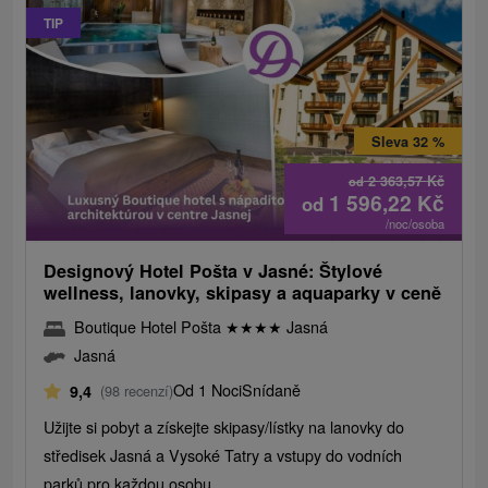
TIP
Sleva 32 %
2 363,57
Kč
od
1 596,22
Kč
od
/noc/osoba
Designový Hotel Pošta v Jasné: Štylové
wellness, lanovky, skipasy a aquaparky v ceně
Boutique Hotel Pošta
★
★
★
★
Jasná
Jasná
Od 1 Noci
Snídaně
9,4
(98 recenzí)
Užijte si pobyt a získejte skipasy/lístky na lanovky do
středisek Jasná a Vysoké Tatry a vstupy do vodních
parků pro každou osobu.