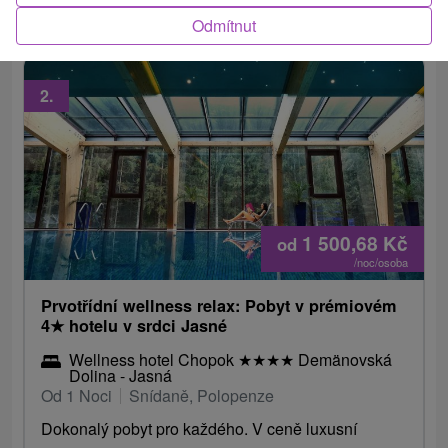
vířivce, sauně či minifitness.
Odmítnut
2.
1 500,68
Kč
od
/noc/osoba
Prvotřídní wellness relax: Pobyt v prémiovém
4
★
hotelu v srdci Jasné
Wellness hotel Chopok
★
★
★
★
Demänovská
Dolina - Jasná
Od 1 Noci
Snídaně, Polopenze
Dokonalý pobyt pro každého. V ceně luxusní