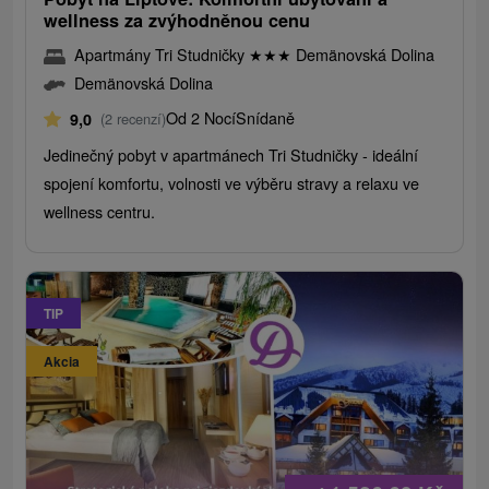
wellness za zvýhodněnou cenu
Apartmány Tri Studničky
★
★
★
Demänovská Dolina
Demänovská Dolina
Od 2 Nocí
Snídaně
9,0
(2 recenzí)
Jedinečný pobyt v apartmánech Tri Studničky - ideální
spojení komfortu, volnosti ve výběru stravy a relaxu ve
wellness centru.
TIP
Akcia