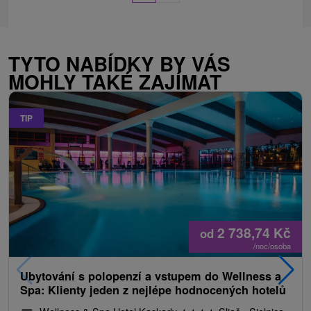
TYTO NABÍDKY BY VÁS
MOHLY TAKÉ ZAJÍMAT
TIP
2 738,74
Kč
od
/noc/osoba
Ubytování s polopenzí a vstupem do Wellness a
Spa: Klienty jeden z nejlépe hodnocených hotelů