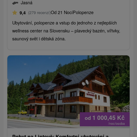
Jasná
Od 21 Nocí
Polopenze
9,4
(279 recenzí)
Ubytování, polopenze a vstup do jednoho z nejlepších
wellness center na Slovensku – plavecký bazén, vířivky,
saunový svět i dětská zóna.
1 000,45
Kč
od
/noc/osoba
Pobyt na Liptově: Komfortní ubytování a