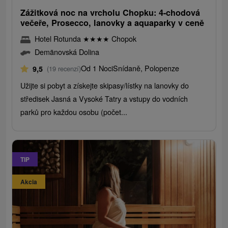
Zážitková noc na vrcholu Chopku: 4-chodová
večeře, Prosecco, lanovky a aquaparky v ceně
Hotel Rotunda
★
★
★
★
Chopok
Demänovská Dolina
Od 1 Noci
Snídaně, Polopenze
9,5
(19 recenzí)
Užijte si pobyt a získejte skipasy/lístky na lanovky do
středisek Jasná a Vysoké Tatry a vstupy do vodních
parků pro každou osobu (počet...
TIP
Akcia