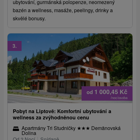
ubytování, gurmánská polopenze, neomezený
bazén a wellness, masáže, peelingy, drinky a
skvělé bonusy.
3.
1 000,45
Kč
od
/noc/osoba
Pobyt na Liptově: Komfortní ubytování a
wellness za zvýhodněnou cenu
Apartmány Tri Studničky
★
★
★
Demänovská
Dolina
Od 2 Nocí
Snídaně