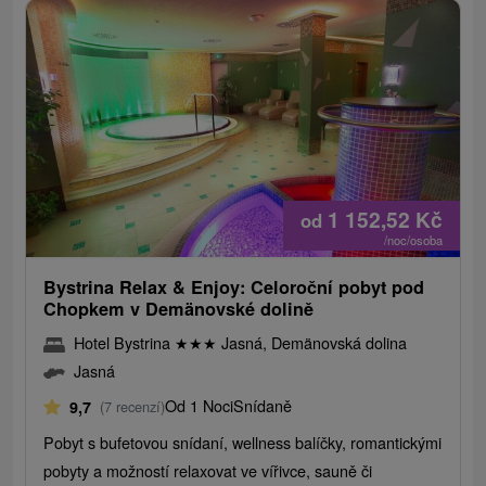
1 152,52
Kč
od
/noc/osoba
Bystrina Relax & Enjoy: Celoroční pobyt pod
Chopkem v Demänovské dolině
Hotel Bystrina
★
★
★
Jasná, Demänovská dolina
Jasná
Od 1 Noci
Snídaně
9,7
(7 recenzí)
Pobyt s bufetovou snídaní, wellness balíčky, romantickými
pobyty a možností relaxovat ve vířivce, sauně či