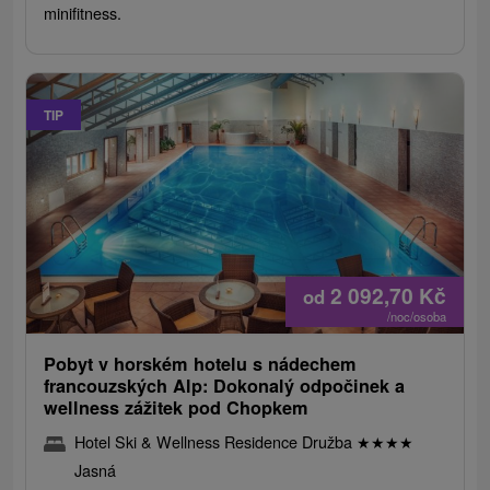
minifitness.
TIP
2 092,70
Kč
od
/noc/osoba
Pobyt v horském hotelu s nádechem
francouzských Alp: Dokonalý odpočinek a
wellness zážitek pod Chopkem
Hotel Ski & Wellness Residence Družba
★
★
★
★
Jasná