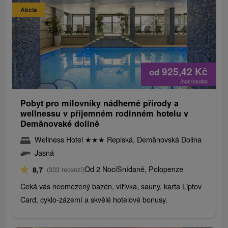
Akcia
925,42
Kč
od
/noc/osoba
Pobyt pro milovníky nádherné přírody a
wellnessu v příjemném rodinném hotelu v
Demänovské dolině
Wellness Hotel
★
★
★
Repiská, Demänovská Dolina
Jasná
Od 2 Nocí
Snídaně, Polopenze
8,7
(333 recenzí)
Čeká vás neomezený bazén, vířivka, sauny, karta Liptov
Card, cyklo-zázemí a skvělé hotelové bonusy.