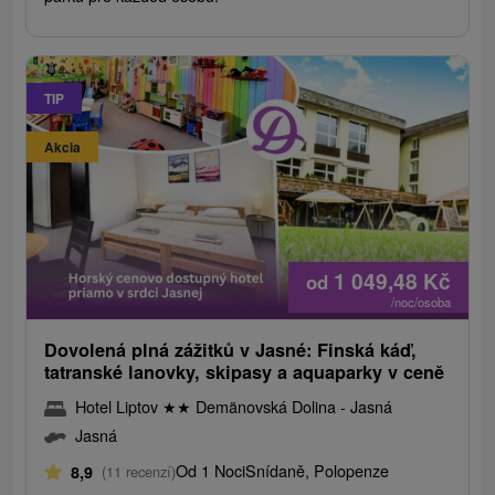
TIP
Akcia
1 049,48
Kč
od
/noc/osoba
Dovolená plná zážitků v Jasné: Finská káď,
tatranské lanovky, skipasy a aquaparky v ceně
Hotel Liptov
★
★
Demänovská Dolina - Jasná
Jasná
Od 1 Noci
Snídaně, Polopenze
8,9
(11 recenzí)