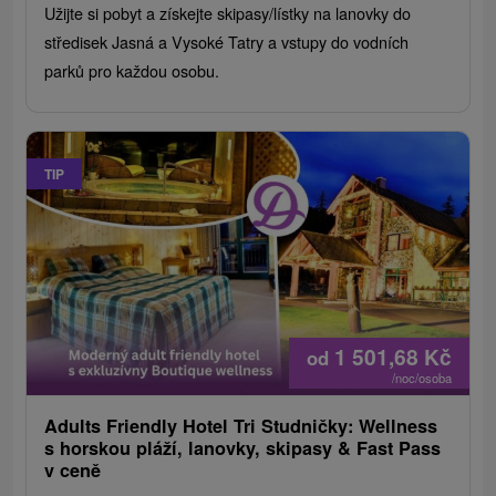
Užijte si pobyt a získejte skipasy/lístky na lanovky do
středisek Jasná a Vysoké Tatry a vstupy do vodních
parků pro každou osobu.
TIP
1 501,68
Kč
od
/noc/osoba
Adults Friendly Hotel Tri Studničky: Wellness
s horskou pláží, lanovky, skipasy & Fast Pass
v ceně