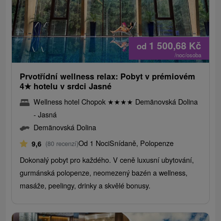
1 500,68
Kč
od
/noc/osoba
Prvotřídní wellness relax: Pobyt v prémiovém
4
★
hotelu v srdci Jasné
Wellness hotel Chopok
★
★
★
★
Demänovská Dolina
- Jasná
Demänovská Dolina
Od 1 Noci
Snídaně, Polopenze
9,6
(80 recenzí)
Dokonalý pobyt pro každého. V ceně luxusní ubytování,
gurmánská polopenze, neomezený bazén a wellness,
masáže, peelingy, drinky a skvělé bonusy.