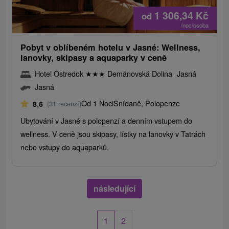
1 306,34
Kč
od
/noc/osoba
Pobyt v oblíbeném hotelu v Jasné: Wellness,
lanovky, skipasy a aquaparky v ceně
Hotel Ostredok
★
★
★
Demänovská Dolina- Jasná
Jasná
Od 1 Noci
Snídaně, Polopenze
8,6
(31 recenzí)
Ubytování v Jasné s polopenzí a denním vstupem do
wellness. V ceně jsou skipasy, lístky na lanovky v Tatrách
nebo vstupy do aquaparků.
následující
1
2