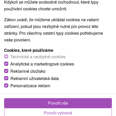
Nejprodávanější
Kdykoli se můžete svobodně rozhodnout, které typy
používání cookies chcete umožnit.
1.
Zákon uvádí, že můžeme ukládat cookies na vašem
zařízení, pokud jsou nezbytně nutné pro provoz této
stránky. Pro všechny ostatní typy cookies potřebujeme
vaše povolení.
Cookies, které používáme
1 152,52
Kč
od
Technické a nezbytné cookies
/noc/osoba
Analytické a marketingové cookies
Reklamné úložisko
Bystrina Relax & Enjoy: Celoroční pobyt pod
Chopkem v Demänovské dolině
Reklamní uživatelská data
Personalizace reklam
Hotel Bystrina
★
★
★
Jasná, Demänovská
dolina
Od 1 Noci
Snídaně
Povolit vše
Pobyt s bufetovou snídaní, wellness balíčky,
romantickými pobyty a možností relaxovat ve
Povolit vybrané