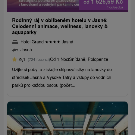
1 526,69
Kč
od
/noc/osoba
Rodinný ráj v oblíbeném hotelu v Jasné:
Celodenní animace, wellness, lanovky &
aquaparky
Hotel Grand
★
★
★
★
Jasná
Jasná
Od 1 Noci
Snídaně, Polopenze
9,1
(724 recenzí)
Užijte si pobyt a získejte skipasy/lístky na lanovky do
středisek Jasná a Vysoké Tatry a vstupy do vodních
parků pro každou osobu (počet...