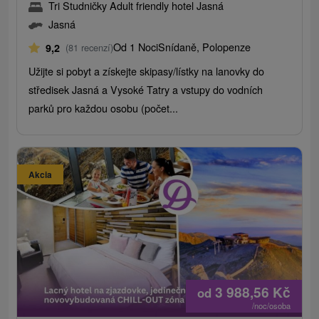
Tri Studničky Adult friendly hotel Jasná
Jasná
Od 1 Noci
Snídaně, Polopenze
9,2
(81 recenzí)
Užijte si pobyt a získejte skipasy/lístky na lanovky do
středisek Jasná a Vysoké Tatry a vstupy do vodních
parků pro každou osobu (počet...
Akcia
3 988,56
Kč
od
/noc/osoba