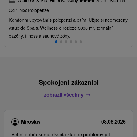
Wellness & Spa Hotel Kaskady
★
★
★
★
Sliač - Sielnica
Od 1 Noci
Polopenze
Komfortní ubytování s polopenzí a pitím. Užijte si neomezený
vstup do Spa & Wellness o rozloze 3000 m², termální
bazény, fitness a saunové zóny.
Spokojení zákazníci
zobrazit všechny
Miroslav
08.08.2026
Velmi dobra komunikacia ziadne problemy pri