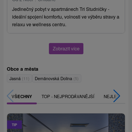
Jedinečný pobyt v apartmánech Tri Studničky -
ideální spojení komfortu, volnosti ve výběru stravy a
relaxu ve wellness centru.
Zobrazit více
Obce a města
Jasná
(11)
Demänovská Dolina
(5)
TOP - NEJPRODÁVANĚJŠÍ
NEJLEVNĚJŠ
VŠECHNY
TIP