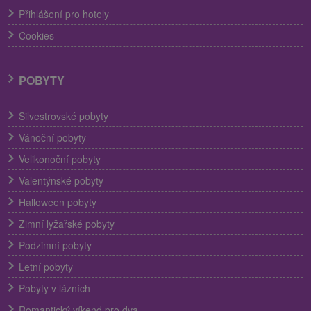
Přihlášení pro hotely
Cookies
POBYTY
Silvestrovské pobyty
Vánoční pobyty
Velikonoční pobyty
Valentýnské pobyty
Halloween pobyty
Zimní lyžařské pobyty
Podzimní pobyty
Letní pobyty
Pobyty v lázních
Romantický víkend pro dva