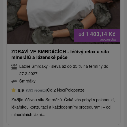
1 403,14
Kč
od
/noc/osoba
ZDRAVÍ VE SMRDÁCÍCH - léčivý relax a síla
minerálů a lázeňské péče
Lázně Smrdáky - sleva až do 25 % na termíny do
27.2.2027
Smrdáky
Od 2 Nocí
Polopenze
8,9
(593 recenzí)
Zažijte léčivou sílu Smrdáků. Čeká vás pobyt s polopenzí,
lékařskou konzultací a každodenními procedurami – od
minerálních lázní...