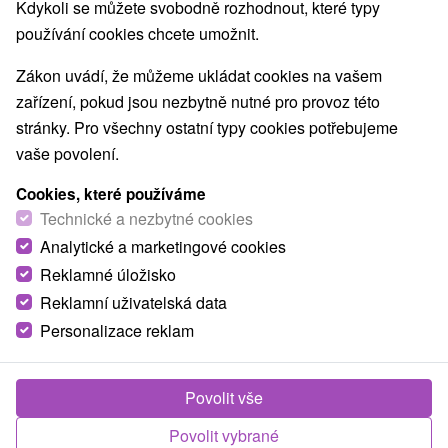
Nejprodávanější
Kdykoli se můžete svobodně rozhodnout, které typy
používání cookies chcete umožnit.
Zákon uvádí, že můžeme ukládat cookies na vašem
Obce a města
zařízení, pokud jsou nezbytně nutné pro provoz této
stránky. Pro všechny ostatní typy cookies potřebujeme
Smrdáky
(2)
vaše povolení.
TOP - NEJPRODÁVANĚJŠÍ
NEJLEVNĚJŠ
VŠECHNY
Cookies, které používáme
Technické a nezbytné cookies
Analytické a marketingové cookies
Reklamné úložisko
Reklamní uživatelská data
Personalizace reklam
Povolit vše
Povolit vybrané