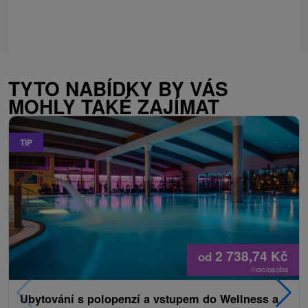
TYTO NABÍDKY BY VÁS
MOHLY TAKÉ ZAJÍMAT
TIP
2 738,74
Kč
od
/noc/osoba
Ubytování s polopenzí a vstupem do Wellness a