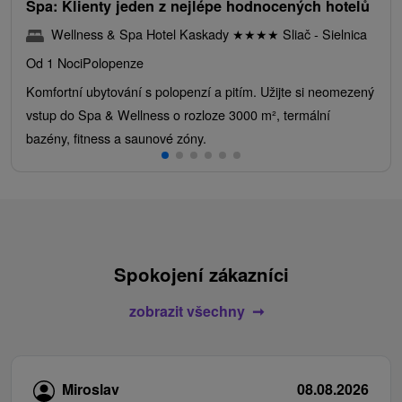
Spa: Klienty jeden z nejlépe hodnocených hotelů
Wellness & Spa Hotel Kaskady
★
★
★
★
Sliač - Sielnica
Od 1 Noci
Polopenze
Komfortní ubytování s polopenzí a pitím. Užijte si neomezený
vstup do Spa & Wellness o rozloze 3000 m², termální
bazény, fitness a saunové zóny.
Spokojení zákazníci
zobrazit všechny
Miroslav
08.08.2026