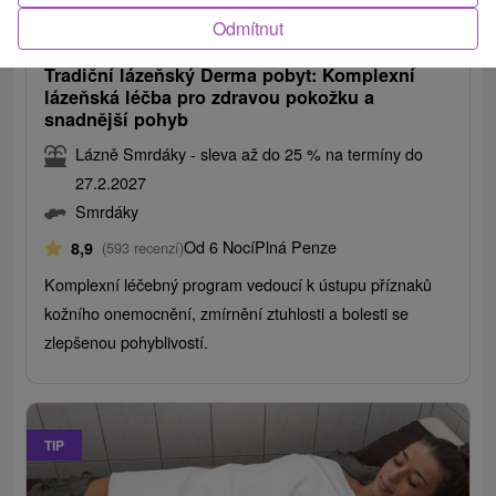
1 769,80
Kč
od
Odmítnut
/noc/osoba
Tradiční lázeňský Derma pobyt: Komplexní
lázeňská léčba pro zdravou pokožku a
snadnější pohyb
Lázně Smrdáky - sleva až do 25 % na termíny do
27.2.2027
Smrdáky
Od 6 Nocí
Plná Penze
8,9
(593 recenzí)
Komplexní léčebný program vedoucí k ústupu příznaků
kožního onemocnění, zmírnění ztuhlosti a bolesti se
zlepšenou pohyblivostí.
TIP