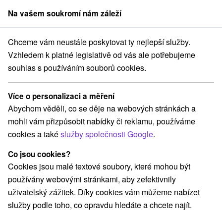
Na vašem soukromí nám záleží
člen skupiny
Sorger
Chceme vám neustále poskytovat ty nejlepší služby.
Pobyty na Slovensku
Relaxační pobyty
Chvojnická pahorkatina
Vzhledem k platné legislativě od vás ale potřebujeme
souhlas s používáním souborů cookies.
Relaxační pobyty Chvojnická
pahorkatina
Více o personalizaci a měření
Abychom věděli, co se děje na webových stránkách a
Kategorie
mohli vám přizpůsobit nabídky či reklamu, používáme
cookies a také
služby společnosti Google
.
Všechny kategorie
Pobyty v akci
(3)
Wellness pobyty
Víkendové pobyty
(1)
(1)
Co jsou cookies?
Pobyty pro seniory
(1)
Cookies jsou malé textové soubory, které mohou být
používány webovými stránkami, aby zefektivnily
uživatelský zážitek. Díky cookies vám můžeme nabízet
Vyberte lokalitu nebo termín
služby podle toho, co opravdu hledáte a chcete najít.