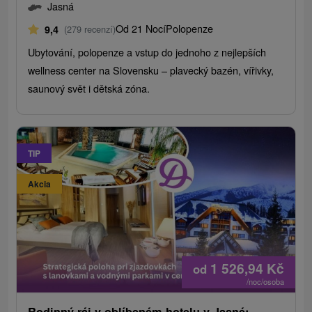
Jasná
Od 21 Nocí
Polopenze
9,4
(279 recenzí)
Ubytování, polopenze a vstup do jednoho z nejlepších
wellness center na Slovensku – plavecký bazén, vířivky,
saunový svět i dětská zóna.
TIP
Akcia
1 526,94
Kč
od
/noc/osoba
Rodinný ráj v oblíbeném hotelu v Jasné: