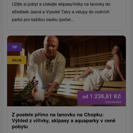
Užijte si pobyt a získejte skipasy/lístky na lanovky do
středisek Jasná a Vysoké Tatry a vstupy do vodních
parků pro každou osobu (počet...
TIP
Akcia
1 236,81
Kč
od
/noc/osoba
Z postele přímo na lanovku na Chopku:
Výhled z vířivky, skipasy a aquaparky v ceně
pobytu