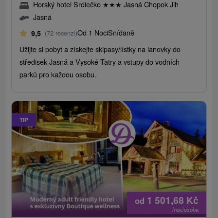
Horský hotel Srdiečko
★
★
★
Jasná Chopok Jih
Jasná
Od 1 Noci
Snídaně
9,5
(72 recenzí)
Užijte si pobyt a získejte skipasy/lístky na lanovky do
středisek Jasná a Vysoké Tatry a vstupy do vodních
parků pro každou osobu.
TIP
1 501,68
Kč
od
/noc/osoba