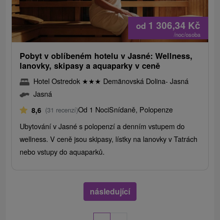
1 306,34
Kč
od
/noc/osoba
Pobyt v oblíbeném hotelu v Jasné: Wellness,
lanovky, skipasy a aquaparky v ceně
Hotel Ostredok
★
★
★
Demänovská Dolina- Jasná
Jasná
Od 1 Noci
Snídaně, Polopenze
8,6
(31 recenzí)
Ubytování v Jasné s polopenzí a denním vstupem do
wellness. V ceně jsou skipasy, lístky na lanovky v Tatrách
nebo vstupy do aquaparků.
následující