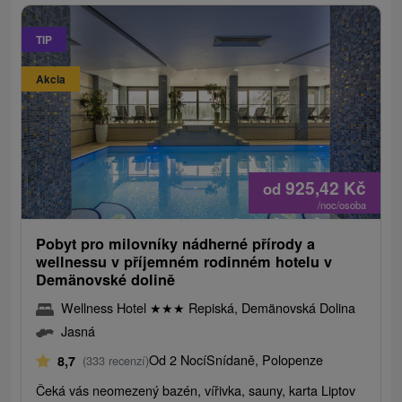
TIP
Akcia
925,42
Kč
od
/noc/osoba
Pobyt pro milovníky nádherné přírody a
wellnessu v příjemném rodinném hotelu v
Demänovské dolině
Wellness Hotel
★
★
★
Repiská, Demänovská Dolina
Jasná
Od 2 Nocí
Snídaně, Polopenze
8,7
(333 recenzí)
Čeká vás neomezený bazén, vířivka, sauny, karta Liptov