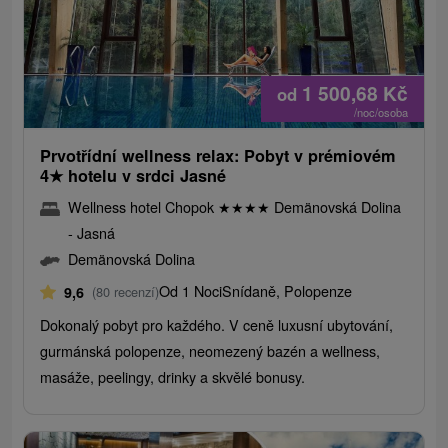
1 500,68
Kč
od
/noc/osoba
Prvotřídní wellness relax: Pobyt v prémiovém
4
★
hotelu v srdci Jasné
Wellness hotel Chopok
★
★
★
★
Demänovská Dolina
- Jasná
Demänovská Dolina
Od 1 Noci
Snídaně, Polopenze
9,6
(80 recenzí)
Dokonalý pobyt pro každého. V ceně luxusní ubytování,
gurmánská polopenze, neomezený bazén a wellness,
masáže, peelingy, drinky a skvělé bonusy.