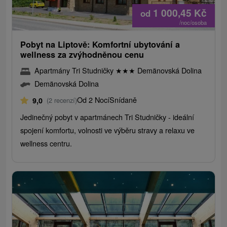
1 000,45
Kč
od
/noc/osoba
Pobyt na Liptově: Komfortní ubytování a
wellness za zvýhodněnou cenu
Apartmány Tri Studničky
★
★
★
Demänovská Dolina
Demänovská Dolina
Od 2 Nocí
Snídaně
9,0
(2 recenzí)
Jedinečný pobyt v apartmánech Tri Studničky - ideální
spojení komfortu, volnosti ve výběru stravy a relaxu ve
wellness centru.