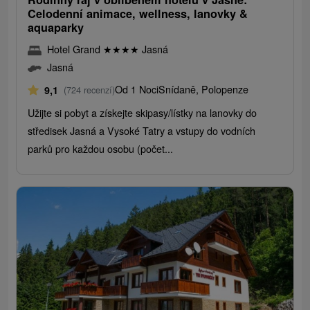
Celodenní animace, wellness, lanovky &
aquaparky
Hotel Grand
★
★
★
★
Jasná
Jasná
Od 1 Noci
Snídaně, Polopenze
9,1
(724 recenzí)
Užijte si pobyt a získejte skipasy/lístky na lanovky do
středisek Jasná a Vysoké Tatry a vstupy do vodních
parků pro každou osobu (počet...