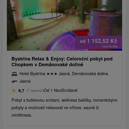
1 152,52
Kč
od
/noc/osoba
Bystrina Relax & Enjoy: Celoroční pobyt pod
Chopkem v Demänovské dolině
Hotel Bystrina
★
★
★
Jasná, Demänovská dolina
Jasná
Od 1 Noci
Snídaně
9,7
(7 recenzí)
Pobyt s bufetovou snídaní, wellness balíčky, romantickými
pobyty a možností relaxovat ve vířivce, sauně či
minifitness.