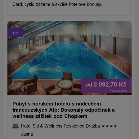
Card, cyklo-zázemí a skvělé hotelové bonusy.
TIP
2 092,70
Kč
od
/noc/osoba
Pobyt v horském hotelu s nádechem
francouzských Alp: Dokonalý odpočinek a
wellness zážitek pod Chopkem
Hotel Ski & Wellness Residence Družba
★
★
★
★
Jasná