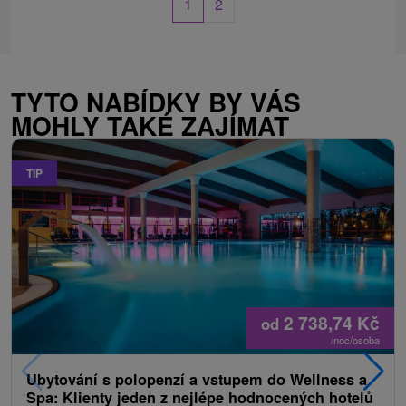
1
2
TYTO NABÍDKY BY VÁS
MOHLY TAKÉ ZAJÍMAT
TIP
2 738,74
Kč
od
/noc/osoba
Ubytování s polopenzí a vstupem do Wellness a
Spa: Klienty jeden z nejlépe hodnocených hotelů