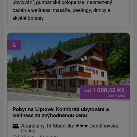
ubytování, gurmánská polopenze, neomezený
bazén a wellness, masáže, peelingy, drinky a
skvělé bonusy.
3.
1 000,45
Kč
od
/noc/osoba
Pobyt na Liptově: Komfortní ubytování a
wellness za zvýhodněnou cenu
Apartmány Tri Studničky
★
★
★
Demänovská
Dolina
Od 2 Nocí
Snídaně