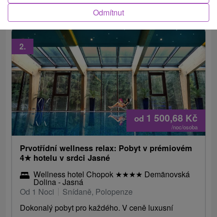
vířivce, sauně či minifitness.
Odmítnut
2.
1 500,68
Kč
od
/noc/osoba
Prvotřídní wellness relax: Pobyt v prémiovém
4
★
hotelu v srdci Jasné
Wellness hotel Chopok
★
★
★
★
Demänovská
Dolina - Jasná
Od 1 Noci
Snídaně, Polopenze
Dokonalý pobyt pro každého. V ceně luxusní