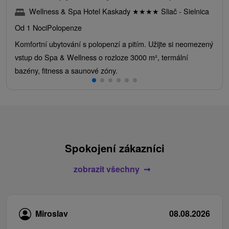
Wellness & Spa Hotel Kaskady
★
★
★
★
Sliač - Sielnica
Od 1 Noci
Polopenze
Komfortní ubytování s polopenzí a pitím. Užijte si neomezený
vstup do Spa & Wellness o rozloze 3000 m², termální
bazény, fitness a saunové zóny.
Spokojení zákazníci
zobrazit všechny
Miroslav
08.08.2026