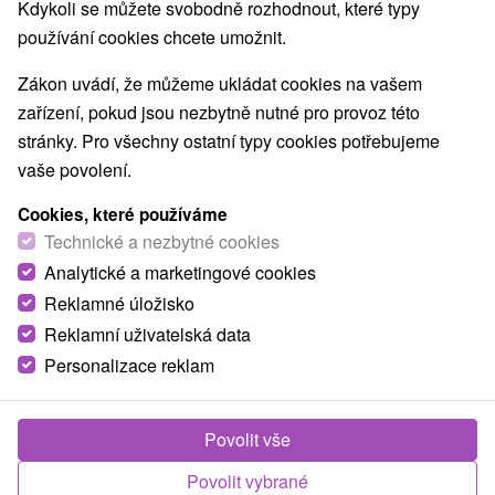
Nejprodávanější
Kdykoli se můžete svobodně rozhodnout, které typy
používání cookies chcete umožnit.
1.
Zákon uvádí, že můžeme ukládat cookies na vašem
zařízení, pokud jsou nezbytně nutné pro provoz této
stránky. Pro všechny ostatní typy cookies potřebujeme
vaše povolení.
Cookies, které používáme
1 152,52
Kč
Technické a nezbytné cookies
od
/noc/osoba
Analytické a marketingové cookies
Reklamné úložisko
Bystrina Relax & Enjoy: Celoroční pobyt pod
Chopkem v Demänovské dolině
Reklamní uživatelská data
Personalizace reklam
Hotel Bystrina
★
★
★
Jasná, Demänovská
dolina
Od 1 Noci
Snídaně
Povolit vše
Pobyt s bufetovou snídaní, wellness balíčky,
romantickými pobyty a možností relaxovat ve
Povolit vybrané