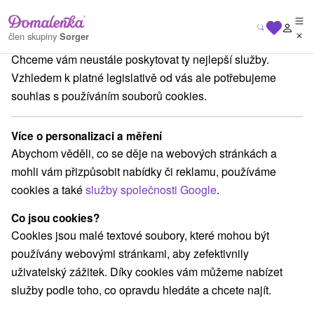
Na vašem soukromí nám záleží
člen skupiny
Sorger
Chceme vám neustále poskytovat ty nejlepší služby.
Pobyty na Slovensku
Relaxační pobyty
Jasná
Vzhledem k platné legislativě od vás ale potřebujeme
souhlas s používáním souborů cookies.
Relaxační pobyty Jasná
Více o personalizaci a měření
Kategorie
Abychom věděli, co se děje na webových stránkách a
mohli vám přizpůsobit nabídky či reklamu, používáme
Všechny kategorie
Pobyty v akci
(14)
cookies a také
služby společnosti Google
.
Wellness pobyty
Víkendové pobyty
(17)
(21)
Romantické pobyty
Pobyty pro seniory
(8)
(10)
Co jsou cookies?
Rodinné pobyty
(20)
Cookies jsou malé textové soubory, které mohou být
používány webovými stránkami, aby zefektivnily
uživatelský zážitek. Díky cookies vám můžeme nabízet
Vyberte lokalitu nebo termín
služby podle toho, co opravdu hledáte a chcete najít.