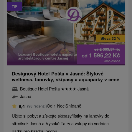
TIP
Sleva 32 %
2 363,57
Kč
od
1 596,22
Kč
od
/noc/osoba
Designový Hotel Pošta v Jasné: Štylové
wellness, lanovky, skipasy a aquaparky v ceně
Boutique Hotel Pošta
★
★
★
★
Jasná
Jasná
Od 1 Noci
Snídaně
9,4
(98 recenzí)
Užijte si pobyt a získejte skipasy/lístky na lanovky do
středisek Jasná a Vysoké Tatry a vstupy do vodních
parků pro každou osobu.