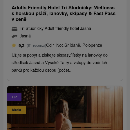
Adults Friendly Hotel Tri Studničky: Wellness
s horskou pláží, lanovky, skipasy & Fast Pass
v ceně
Tri Studničky Adult friendly hotel Jasná
Jasná
Od 1 Noci
Snídaně, Polopenze
9,2
(81 recenzí)
Užijte si pobyt a získejte skipasy/lístky na lanovky do
středisek Jasná a Vysoké Tatry a vstupy do vodních
parků pro každou osobu (počet...
TIP
Akcia