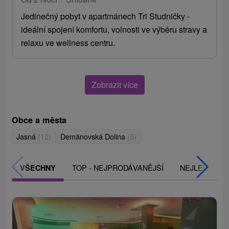
Jedinečný pobyt v apartmánech Tri Studničky -
ideální spojení komfortu, volnosti ve výběru stravy a
relaxu ve wellness centru.
Zobrazit více
Obce a města
Jasná
(12)
Demänovská Dolina
(5)
TOP - NEJPRODÁVANĚJŠÍ
NEJLEVNĚJŠ
VŠECHNY