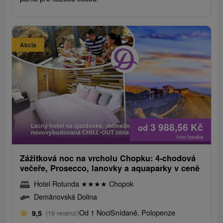
Akcia
3 988,56
Kč
od
/noc/osoba
Zážitková noc na vrcholu Chopku: 4-chodová
večeře, Prosecco, lanovky a aquaparky v ceně
Hotel Rotunda
★
★
★
★
Chopok
Demänovská Dolina
Od 1 Noci
Snídaně, Polopenze
9,5
(19 recenzí)