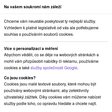
Na vašem soukromí nám záleží
člen skupiny
Sorger
Chceme vám neustále poskytovat ty nejlepší služby.
Relaxační pobyty
Stredné Slovensko
Žilinský kraj
Ružomberok
Vzhledem k platné legislativě od vás ale potřebujeme
souhlas s používáním souborů cookies.
Relaxační pobyty Ružomberok
Více o personalizaci a měření
Kategorie
Abychom věděli, co se děje na webových stránkách a
mohli vám přizpůsobit nabídky či reklamu, používáme
Všechny kategorie
Pobyty v akci
(2)
cookies a také
služby společnosti Google
.
Víkendové pobyty
Pobyty pro seniory
(2)
(2)
Rodinné pobyty
(2)
Co jsou cookies?
Cookies jsou malé textové soubory, které mohou být
používány webovými stránkami, aby zefektivnily
Vyberte lokalitu nebo termín
uživatelský zážitek. Díky cookies vám můžeme nabízet
služby podle toho, co opravdu hledáte a chcete najít.
Nejprodávanější