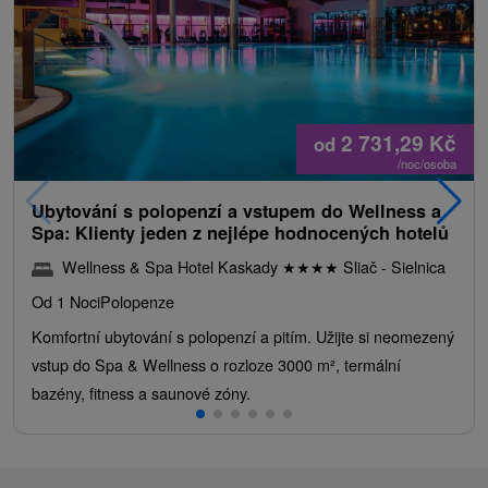
2 731,29
Kč
od
/noc/osoba
Ubytování s polopenzí a vstupem do Wellness a
Spa: Klienty jeden z nejlépe hodnocených hotelů
Wellness & Spa Hotel Kaskady
★
★
★
★
Sliač - Sielnica
Od 1 Noci
Polopenze
Komfortní ubytování s polopenzí a pitím. Užijte si neomezený
vstup do Spa & Wellness o rozloze 3000 m², termální
bazény, fitness a saunové zóny.