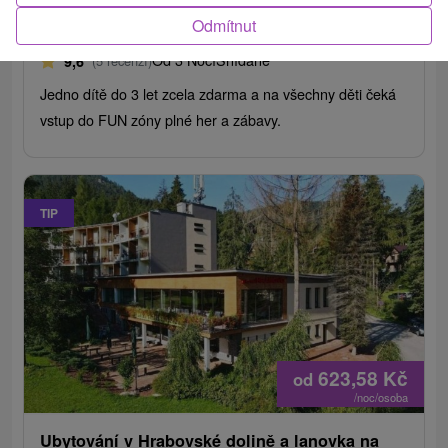
Hotel Hrabovo
★
★
Hrabovská dolina
Odmítnut
Ružomberok
Od 3 Nocí
Snídaně
9,6
(5 recenzí)
Jedno dítě do 3 let zcela zdarma a na všechny děti čeká
vstup do FUN zóny plné her a zábavy.
TIP
623,58
Kč
od
/noc/osoba
Ubytování v Hrabovské dolině a lanovka na