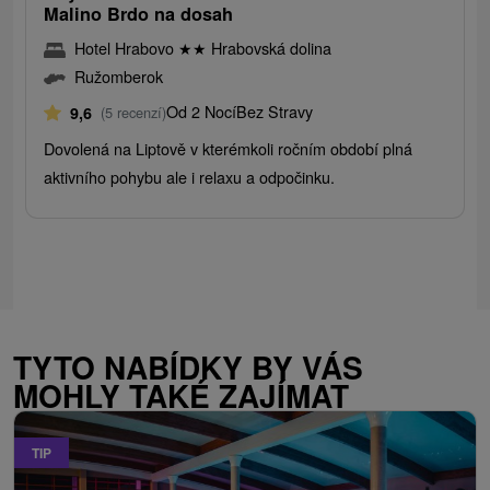
Malino Brdo na dosah
Hotel Hrabovo
★
★
Hrabovská dolina
Ružomberok
Od 2 Nocí
Bez Stravy
9,6
(5 recenzí)
Dovolená na Liptově v kterémkoli ročním období plná
aktivního pohybu ale i relaxu a odpočinku.
TYTO NABÍDKY BY VÁS
MOHLY TAKÉ ZAJÍMAT
TIP