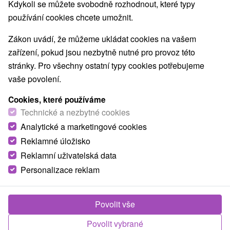
Kdykoli se můžete svobodně rozhodnout, které typy
používání cookies chcete umožnit.
Zákon uvádí, že můžeme ukládat cookies na vašem
TOP - NEJPRODÁVANĚJŠÍ
NEJLEVNĚJŠ
VŠECHNY
zařízení, pokud jsou nezbytně nutné pro provoz této
stránky. Pro všechny ostatní typy cookies potřebujeme
vaše povolení.
TIP
Cookies, které používáme
Technické a nezbytné cookies
Analytické a marketingové cookies
Reklamné úložisko
Reklamní uživatelská data
Personalizace reklam
1 022,68
Kč
od
/noc/osoba
Povolit vše
Léto v Hrabovské dolině plné dobrodružství,
odpočinkových aktivit a rodinných procházek
Povolit vybrané