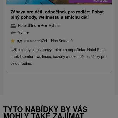
/noc/osoba
Zábava pro děti, odpočinek pro rodiče: Pobyt
plný pohody, wellnessu a smíchu dětí
Hotel Sitno
★
★
★
Vyhne
Vyhne
Od 1 Noci
Snídaně
9,2
(28 recenzí)
Užijte si dny plné zábavy, relaxu a odpočinku. Hotel Sitno
nabízí komfort, wellness, bazény a nekonečné zážitky pro
celou rodinu.
TYTO NABÍDKY BY VÁS
MOHLY TAKÉ ZAJÍMAT