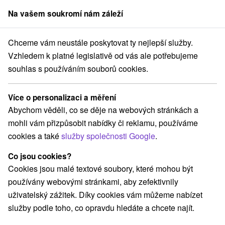
Na vašem soukromí nám záleží
člen skupiny
Sorger
Chceme vám neustále poskytovat ty nejlepší služby.
Rodinné pobyty
Stredné Slovensko
Banskobystrický kraj
Vyhne
Vzhledem k platné legislativě od vás ale potřebujeme
souhlas s používáním souborů cookies.
Rodinné pobyty Vyhne
Více o personalizaci a měření
Kategorie
Abychom věděli, co se děje na webových stránkách a
mohli vám přizpůsobit nabídky či reklamu, používáme
Všechny kategorie
Pobyty v akci
(2)
cookies a také
služby společnosti Google
.
Wellness pobyty
Víkendové pobyty
(2)
(3)
Romantické pobyty
Pobyty pro seniory
(1)
(1)
Co jsou cookies?
Rodinné pobyty
(2)
Cookies jsou malé textové soubory, které mohou být
používány webovými stránkami, aby zefektivnily
uživatelský zážitek. Díky cookies vám můžeme nabízet
Vyberte lokalitu nebo termín
služby podle toho, co opravdu hledáte a chcete najít.