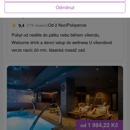
Odmítnut
Hotel Termál
★
★
★
Vyhne
Vyhne
Od 2 Nocí
Polopenze
9,4
(775 recenzí)
Pobyt od neděle do pátku nebo během víkendu.
Welcome drink a denní vstup do wellness U víkendové
verze navíc 20-min. klasická masáž zad.
1 984,22
Kč
od