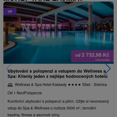
TIP
2 732,98
Kč
od
/noc/osoba
Ubytování s polopenzí a vstupem do Wellness a
Spa: Klienty jeden z nejlépe hodnocených hotelů
Wellness & Spa Hotel Kaskady
★
★
★
★
Sliač - Sielnica
Od 1 Noci
Polopenze
Komfortní ubytování s polopenzí a pitím. Užijte si neomezený
vstup do Spa & Wellness o rozloze 3000 m², termální
bazény, fitness a saunové zóny.