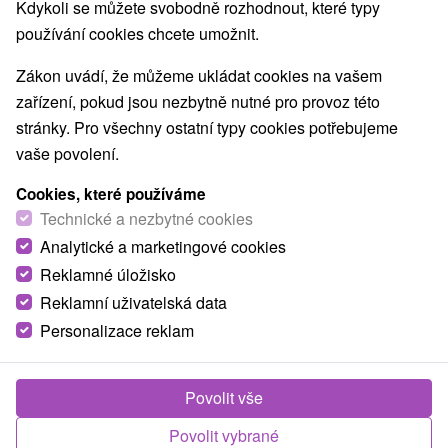
Nejprodávanější
Kdykoli se můžete svobodně rozhodnout, které typy
používání cookies chcete umožnit.
Zákon uvádí, že můžeme ukládat cookies na vašem
zařízení, pokud jsou nezbytně nutné pro provoz této
TOP - NEJPRODÁVANĚJŠÍ
NEJLEVNĚJŠ
VŠECHNY
stránky. Pro všechny ostatní typy cookies potřebujeme
vaše povolení.
Cookies, které používáme
TIP
Technické a nezbytné cookies
Analytické a marketingové cookies
Reklamné úložisko
Reklamní uživatelská data
Personalizace reklam
2 016,67
Kč
od
/noc/osoba
Povolit vše
Termal a Hyper relax pobyt v oblíbeném hotelu
Povolit vybrané
v nádherném prostředí Štiavnických vrchů