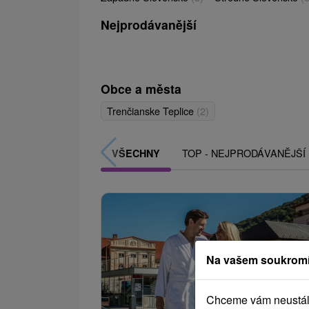
Nejprodávanější
Obce a města
Trenčianske Teplice
(2)
TOP - NEJPRODÁVANĚJŠÍ
VŠECHNY
Na vašem soukromí
Chceme vám neustále 