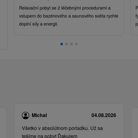
Relaxační pobyt se 2 léčebnými procedurami a
P
vstupem do bazénového a saunového světa rychle
f
doplní síly a energii.
p
.
Michal
04.08.2026
Všetko v absolútnom poriadku. Už sa
tešíme na pobyt Ďakujem