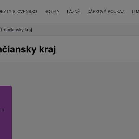
OBYTY SLOVENSKO
HOTELY
LÁZNĚ
DÁRKOVÝ POUKAZ
U 
Trenčiansky kraj
nčiansky kraj
 název hotelu.