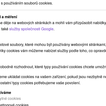
 s používáním souborů cookies.
Kč
2 157,60
Kč
od
osoba
/noc/osoba
i a měření
e děje na webových stránkách a mohli vám přizpůsobit nabídky
Beauty pobyt - vše pro dokonalý
wellness zážitek a pohodu
 také
služby společnosti Google
.
Hotel Most Slávy
★
★
★
Trenčianske Teplice
Trenčianske Teplice
xtové soubory, které mohou být používány webovými stránkami, 
Od 3 Nocí
Polopenze
9,0
(228 recenzí)
 Díky cookies vám můžeme nabízet služby podle toho, co opravd
Odbourejte stres a nalaďte se na vlnu pohody.
Tři dny hýčkání, po kterých zažijete pocit
obodně rozhodnout, které typy používání cookies chcete umožni
výjimečnosti.
a
me ukládat cookies na vašem zařízení, pokud jsou nezbytně nu
 ostatní typy cookies potřebujeme vaše povolení.
žíváme
ytné cookies
ketingové cookies