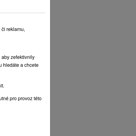
 či reklamu,
aby zefektivnily
u hledáte a chcete
t.
tné pro provoz této