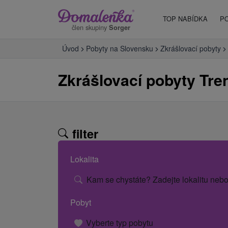
TOP NABÍDKA
P
člen skupiny
Sorger
Úvod
Pobyty na Slovensku
Zkrášlovací pobyty
Zkrášlovací pobyty Tre
filter
Lokalita
Kam se chystáte? Zadejte lokalitu nebo
Pobyt
Vyberte typ pobytu