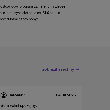
Od 2 Nocí
Al
ostcovidový program zaměřený na zlepšení
Užijte si pe
yzické a psychické kondice. Službami a
kde se skvěl
rocedurami nabitý pobyt.
služby pro c
zobrazit všechny
Jaroslav
04.08.2026
Som veľmi spokojný.