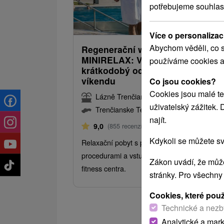
potřebujeme souhlas
2 519,27
od
/noc/
Více o personalizac
Abychom věděli, co s
Regenerační wellness pobyt
MINIRELAX: Vhodný pro
používáme cookies a
krátkodobý odpočinek nejen o
víkendu
Co jsou cookies?
Cookies jsou malé te
Lázně Trenčianske Teplice
uživatelský zážitek.
Trenčianske Teplice
najít.
Od 2 Nocí
Polopenze
9,0
(855 recenzí)
Kdykoli se můžete sv
Relaxační pobyt s polopenzí, sklenkou vína,
procedurami a vstupy do bazénů, wellnessu 
Zákon uvádí, že může
fitness centra.
stránky. Pro všechny
Cookies, které pou
Technické a nezb
Analytické a mar