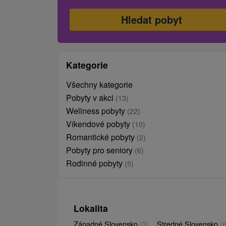
Kategorie
Všechny kategorie
Pobyty v akci
(13)
Wellness pobyty
(22)
Víkendové pobyty
(10)
Romantické pobyty
(2)
Pobyty pro seniory
(6)
Rodinné pobyty
(5)
Lokalita
Západné Slovensko
(3)
Stredné Slovensko
(6