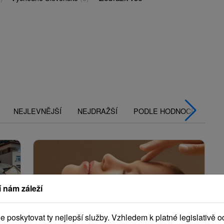
NEJLEVNĚJŠÍ
NEJDRAŽŠÍ
PODLE HODNOCENÍ
 nám záleží
poskytovat ty nejlepší služby. Vzhledem k platné legislativě o