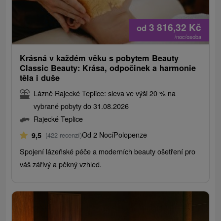
3 816,32
Kč
od
/noc/osoba
Krásná v každém věku s pobytem Beauty
Classic Beauty: Krása, odpočinek a harmonie
těla i duše
Lázně Rajecké Teplice: sleva ve výši 20 % na
vybrané pobyty do 31.08.2026
Rajecké Teplice
Od 2 Nocí
Polopenze
9,5
(422 recenzí)
Spojení lázeňské péče a moderních beauty ošetření pro
váš zářivý a pěkný vzhled.