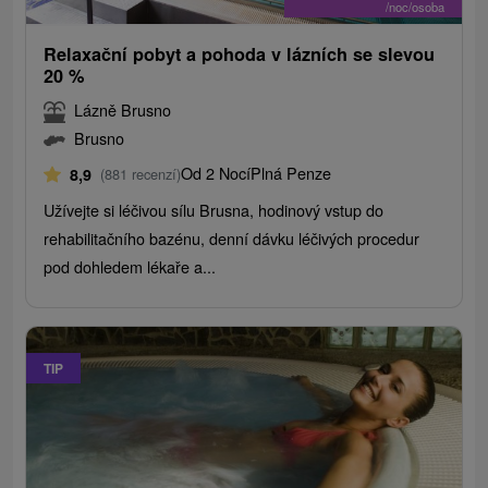
/noc/osoba
Relaxační pobyt a pohoda v lázních se slevou
20 %
Lázně Brusno
Brusno
Od 2 Nocí
Plná Penze
8,9
(881 recenzí)
Užívejte si léčivou sílu Brusna, hodinový vstup do
rehabilitačního bazénu, denní dávku léčivých procedur
pod dohledem lékaře a...
TIP