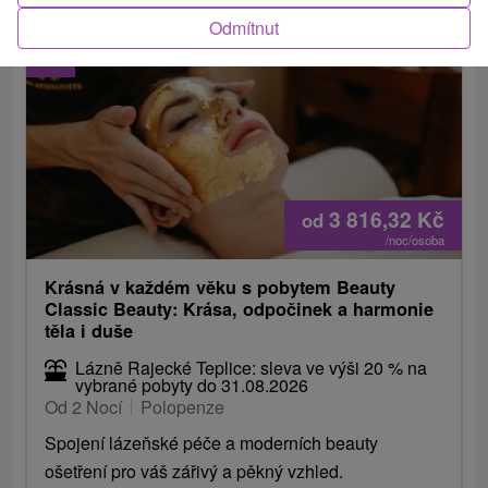
Odmítnut
2.
3 816,32
Kč
od
/noc/osoba
Krásná v každém věku s pobytem Beauty
Classic Beauty: Krása, odpočinek a harmonie
těla i duše
Lázně Rajecké Teplice: sleva ve výši 20 % na
vybrané pobyty do 31.08.2026
Od 2 Nocí
Polopenze
Spojení lázeňské péče a moderních beauty
ošetření pro váš zářivý a pěkný vzhled.