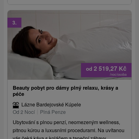
3.
2 519,27
Kč
od
/noc/osoba
Beauty pobyt pro dámy plný relaxu, krásy a
péče
Lázne Bardejovské Kúpele
Od 2 Nocí
Plná Penze
Ubytování s plnou penzí, neomezeným wellness,
pitnou kúrou a luxusními procedurami. Na uvítanou
vás čeká káva s koláčem a taneční zábavy.