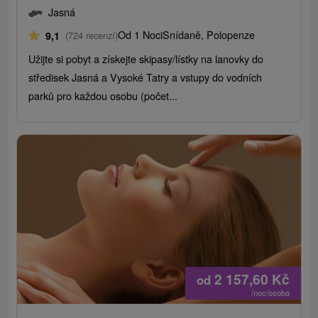
Jasná
Od 1 Noci
Snídaně, Polopenze
9,1
(724 recenzí)
Užijte si pobyt a získejte skipasy/lístky na lanovky do
středisek Jasná a Vysoké Tatry a vstupy do vodních
parků pro každou osobu (počet...
2 157,60
Kč
od
/noc/osoba