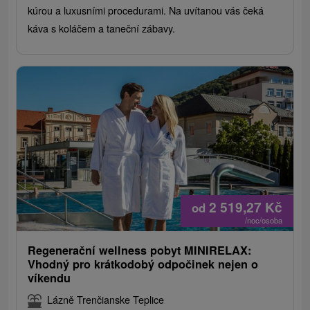
kúrou a luxusními procedurami. Na uvítanou vás čeká
káva s koláčem a taneční zábavy.
2 519,27
Kč
od
/noc/osoba
Regenerační wellness pobyt MINIRELAX:
Vhodný pro krátkodobý odpočinek nejen o
víkendu
Lázně Trenčianske Teplice