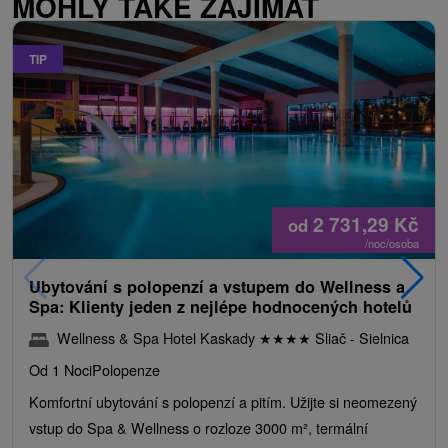
MOHLY TAKÉ ZAJÍMAT
TIP
2 731,29
Kč
od
/noc/osoba
Ubytování s polopenzí a vstupem do Wellness a
Spa: Klienty jeden z nejlépe hodnocených hotelů
Wellness & Spa Hotel Kaskady
★
★
★
★
Sliač - Sielnica
Od 1 Noci
Polopenze
Komfortní ubytování s polopenzí a pitím. Užijte si neomezený
vstup do Spa & Wellness o rozloze 3000 m², termální