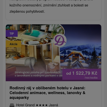
kožního onemocnění, zmírnění ztuhlosti a bolesti se
zlepšenou pohyblivostí.
TIP
Akcia
1 522,79
Kč
od
/noc/osoba
Rodinný ráj v oblíbeném hotelu v Jasné:
Celodenní animace, wellness, lanovky &
aquaparky
Hotel Grand
★
★
★
★
Jasná