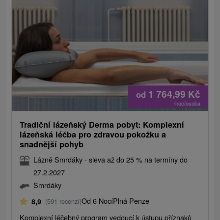
1 764,99
Kč
od
/noc/osoba
Tradiční lázeňský Derma pobyt: Komplexní
lázeňská léčba pro zdravou pokožku a
snadnější pohyb
Lázně Smrdáky - sleva až do 25 % na termíny do
27.2.2027
Smrdáky
Od 6 Nocí
Plná Penze
8,9
(591 recenzí)
Komplexní léčebný program vedoucí k ústupu příznaků