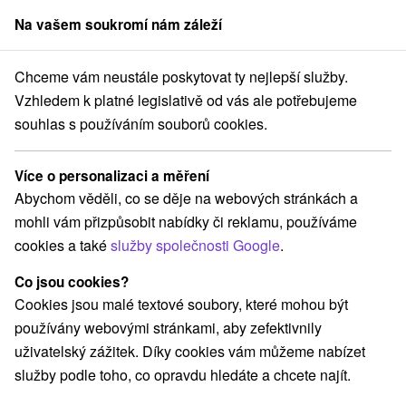
Na vašem soukromí nám záleží
člen skupiny
Sorger
Chceme vám neustále poskytovat ty nejlepší služby.
Pobyty na Slovensku
Zkrášlovací pobyty
Vzhledem k platné legislativě od vás ale potřebujeme
souhlas s používáním souborů cookies.
Zkrášlovací pobyty
Více o personalizaci a měření
Kategorie
Abychom věděli, co se děje na webových stránkách a
mohli vám přizpůsobit nabídky či reklamu, používáme
Všechny kategorie
Pobyty v akci
(148)
cookies a také
služby společnosti Google
.
Wellness pobyty
Víkendové pobyty
(217)
(192)
Romantické pobyty
Pobyty pro seniory
(56)
(85)
Co jsou cookies?
Rodinné pobyty
(149)
Cookies jsou malé textové soubory, které mohou být
používány webovými stránkami, aby zefektivnily
uživatelský zážitek. Díky cookies vám můžeme nabízet
Vyberte lokalitu nebo termín
služby podle toho, co opravdu hledáte a chcete najít.