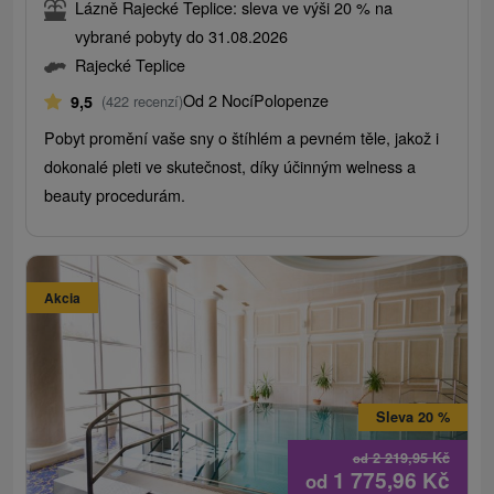
Lázně Rajecké Teplice: sleva ve výši 20 % na
vybrané pobyty do 31.08.2026
Rajecké Teplice
Od 2 Nocí
Polopenze
9,5
(422 recenzí)
Pobyt promění vaše sny o štíhlém a pevném těle, jakož i
dokonalé pleti ve skutečnost, díky účinným welness a
beauty procedurám.
Akcia
Sleva 20 %
2 219,95
Kč
od
1 775,96
Kč
od