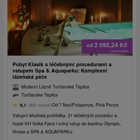
2 095,24
Kč
od
/noc/osoba
Pobyt Klasik s léčebnými procedurami a
vstupem Spa & Aquaparku: Komplexní
lázeňská péče
Moderní Lázně Turčianské Teplice
Turčianske Teplice
Od 7 Nocí
Polopenze, Plná Penze
9,1
(825 recenzí)
Vstupní lékařská prohlídka, 21 léčebných procedur a
hosté KH Velká Fatra i volný vstup do bazénu Olympic,
fitness a SPA & AQUAPARKu.