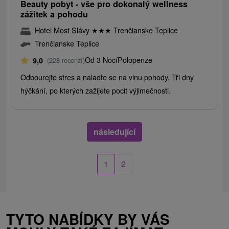
Beauty pobyt - vše pro dokonalý wellness
zážitek a pohodu
Hotel Most Slávy
★
★
★
Trenčianske Teplice
Trenčianske Teplice
Od 3 Nocí
Polopenze
9,0
(228 recenzí)
Odbourejte stres a nalaďte se na vlnu pohody. Tři dny
hýčkání, po kterých zažijete pocit výjimečnosti.
následující
1
2
TYTO NABÍDKY BY VÁS