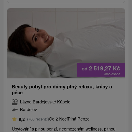
2 519,27
Kč
od
/noc/osoba
Beauty pobyt pro dámy plný relaxu, krásy a
péče
Lázne Bardejovské Kúpele
Bardejov
Od 2 Nocí
Plná Penze
9,2
(760 recenzí)
Ubytování s plnou penzí, neomezeným wellness, pitnou