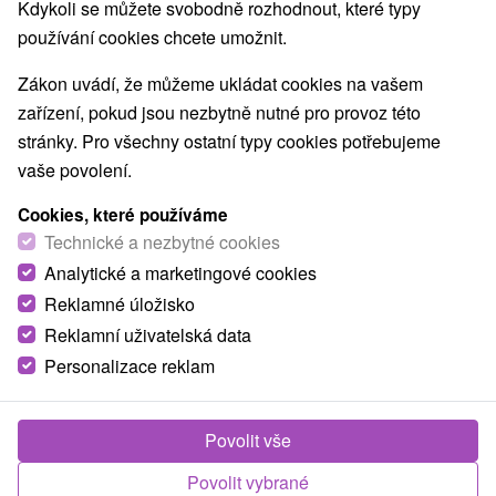
Nejprodávanější
Kdykoli se můžete svobodně rozhodnout, které typy
používání cookies chcete umožnit.
1.
Zákon uvádí, že můžeme ukládat cookies na vašem
zařízení, pokud jsou nezbytně nutné pro provoz této
stránky. Pro všechny ostatní typy cookies potřebujeme
vaše povolení.
Cookies, které používáme
2 157,60
Kč
od
Technické a nezbytné cookies
/noc/osoba
Analytické a marketingové cookies
Reklamné úložisko
Beauty pobyt - vše pro dokonalý wellness
zážitek a pohodu
Reklamní uživatelská data
Personalizace reklam
Hotel Most Slávy
★
★
★
Trenčianske Teplice
Od 3 Nocí
Polopenze
Odbourejte stres a nalaďte se na vlnu pohody. Tři
Povolit vše
dny hýčkání, po kterých zažijete pocit výjimečnosti.
Povolit vybrané