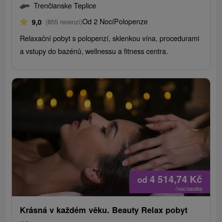
Trenčianske Teplice
Od 2 Nocí
Polopenze
9,0
(855 recenzí)
Relaxační pobyt s polopenzí, sklenkou vína, procedurami
a vstupy do bazénů, wellnessu a fitness centra.
4 514,74
Kč
od
/noc/osoba
Krásná v každém věku. Beauty Relax pobyt