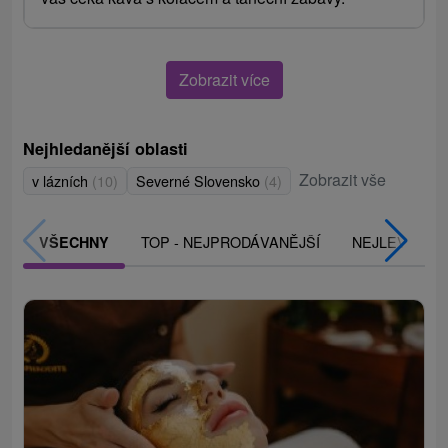
Zobrazit více
Nejhledanější oblasti
Zobrazit vše
v lázních
(10)
Severné Slovensko
(4)
TOP - NEJPRODÁVANĚJŠÍ
NEJLEVNĚJŠ
VŠECHNY