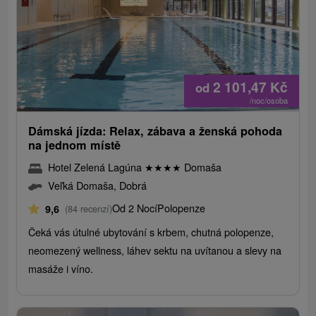
2 101,47
Kč
od
/noc/osoba
Dámská jízda: Relax, zábava a ženská pohoda
na jednom místě
Hotel Zelená Lagúna
★
★
★
★
Domaša
Veľká Domaša, Dobrá
Od 2 Nocí
Polopenze
9,6
(84 recenzí)
Čeká vás útulné ubytování s krbem, chutná polopenze,
neomezený wellness, láhev sektu na uvítanou a slevy na
masáže i víno.