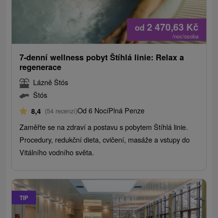
2 470,63
Kč
od
/noc/osoba
7-denní wellness pobyt Štíhlá linie: Relax a
regenerace
Lázně Štós
Štós
Od 6 Nocí
Plná Penze
8,4
(54 recenzí)
Zaměřte se na zdraví a postavu s pobytem Štíhlá linie.
Procedury, redukční dieta, cvičení, masáže a vstupy do
Vitálního vodního světa.
TIP