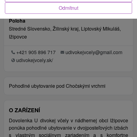
Odmítnut
Poloha
Stredné Slovensko, Žilinský kraj, Liptovský Mikuláš,
Ižipovce
+421 905 896 717
udivokejvcely@gmail.com
udivokejvcely.sk/
Pohodlné ubytovanie pod Chočskými vrchmi
O ZAŘÍZENÍ
Dovolenka U divokej včely v nádhernej obci Ižipovce
ponúka pohodlné ubytovanie v dvojposteľových izbách
s vlastným sociálnym zariadením a s komfortne