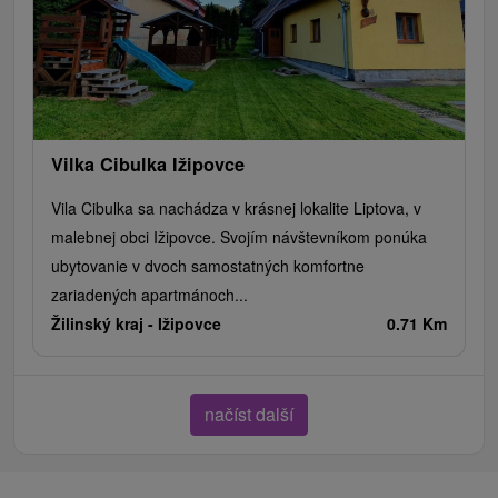
Vilka Cibulka Ižipovce
Vila Cibulka sa nachádza v krásnej lokalite Liptova, v
malebnej obci Ižipovce. Svojím návštevníkom ponúka
ubytovanie v dvoch samostatných komfortne
zariadených apartmánoch...
Žilinský kraj -
Ižipovce
0.71 Km
načíst další