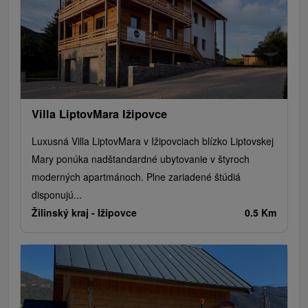
Villa LiptovMara Ižipovce
Luxusná Villa LiptovMara v Ižipovciach blízko Liptovskej
Mary ponúka nadštandardné ubytovanie v štyroch
moderných apartmánoch. Plne zariadené štúdiá
disponujú...
Žilinský kraj -
Ižipovce
0.5 Km