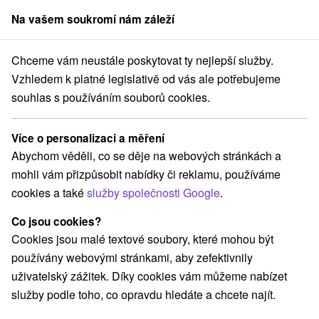
Na vašem soukromí nám záleží
člen skupiny
Sorger
Chceme vám neustále poskytovat ty nejlepší služby.
tredné Slovensko
Žilinský kraj
Ižipovce
U divokej včely Ižipovce
Vzhledem k platné legislativě od vás ale potřebujeme
souhlas s používáním souborů cookies.
U divokej včely Ižipovce
Ižipovce
Více o personalizaci a měření
Abychom věděli, co se děje na webových stránkách a
mohli vám přizpůsobit nabídky či reklamu, používáme
REZERVACE A VÝBĚR POBYTU
cookies a také
služby společnosti Google
.
Kontaktujte přímo ubytovatele.
Co jsou cookies?
Navigovat do místa
Cookies jsou malé textové soubory, které mohou být
používány webovými stránkami, aby zefektivnily
O ZAŘÍZENÍ
VYBAVENÍ
uživatelský zážitek. Díky cookies vám můžeme nabízet
služby podle toho, co opravdu hledáte a chcete najít.