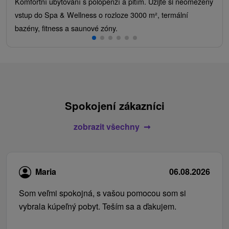
Komfortní ubytování s polopenzí a pitím. Užijte si neomezený
vstup do Spa & Wellness o rozloze 3000 m², termální
bazény, fitness a saunové zóny.
Spokojení zákazníci
zobrazit všechny
Maria
06.08.2026
Som veľmi spokojná, s vašou pomocou som si
vybrala kúpeľný pobyt. Teším sa a ďakujem.