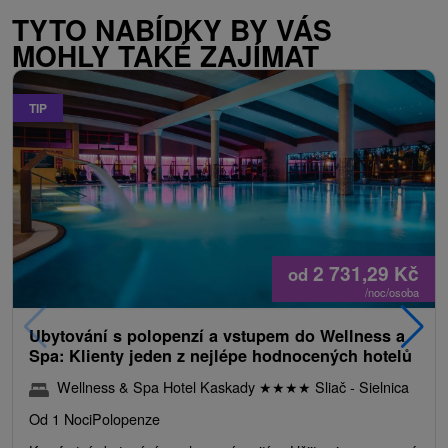
TYTO NABÍDKY BY VÁS
MOHLY TAKÉ ZAJÍMAT
TIP
2 731,29
Kč
od
/noc/osoba
Ubytování s polopenzí a vstupem do Wellness a
Spa: Klienty jeden z nejlépe hodnocených hotelů
Wellness & Spa Hotel Kaskady
★
★
★
★
Sliač - Sielnica
Od 1 Noci
Polopenze