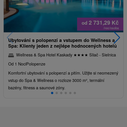
2 731,29
Kč
od
/noc/osoba
Ubytování s polopenzí a vstupem do Wellness a
Spa: Klienty jeden z nejlépe hodnocených hotelů
Wellness & Spa Hotel Kaskady
★
★
★
★
Sliač - Sielnica
Od 1 Noci
Polopenze
Komfortní ubytování s polopenzí a pitím. Užijte si neomezený
vstup do Spa & Wellness o rozloze 3000 m², termální
bazény, fitness a saunové zóny.