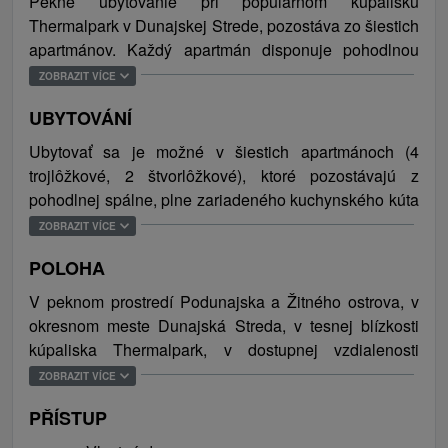
Pekné ubytovanie pri populárnom kúpalisku
Thermalpark v Dunajskej Strede, pozostáva zo šiestich
apartmánov. Každý apartmán disponuje pohodlnou
spálňou, štandardne vybaveným kuchynským kútom a
ZOBRAZIT VÍCE
sociálnym zariadením. Ubytovaní hostia môžu tráviť
UBYTOVÁNÍ
voľné chvíle v altánku s posedením alebo si vypiť rannú
kávičku na terase. K dispozícií je tiež gril, ktorý poslúži
Ubytovať sa je možné v šiestich apartmánoch (4
na prípravu chutných letných špecialít. V areáli
trojlôžkové, 2 štvorlôžkové), ktoré pozostávajú z
ubytovania sa nachádza kozmetický a masérsky salón,
pohodlnej spálne, plne zariadeného kuchynského kúta
kde je možné perfektne zrelaxovať pri masáži s
a kúpeľne s toaletou (umývadlo, sprchovací kút).
ZOBRAZIT VÍCE
lákavou zľavou. Samozrejmosťou je bezplatné WiFi
Niektoré izby disponujú balkónom. Celková ubytovacia
pripojenie na internet a parkovanie zabezpečené
POLOHA
kapacita je 20 osôb/lôžok.
priamo pri objekte (7 parkovacích miest). Ubytovanie je
V peknom prostredí Podunajska a Žitného ostrova, v
ideálne pre strávenie rodinných alebo romantických
okresnom meste Dunajská Streda, v tesnej blízkosti
dovoleniek, pre seniorov, skupinky a pre každého kto si
kúpaliska Thermalpark, v dostupnej vzdialenosti
chce dopriať relax v termálnych bazénoch blízkeho
viacerých historických pamiatok a zaujímavostí.
ZOBRAZIT VÍCE
kúpaliska, či oddýchnuť pri kvalitných wellness
službách.
PŘÍSTUP