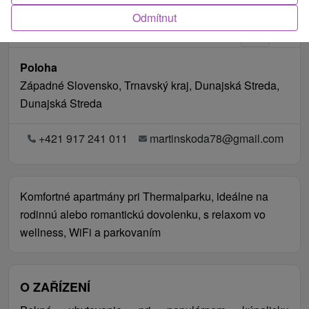
Odmítnut
Poloha
Západné Slovensko, Trnavský kraj, Dunajská Streda,
Dunajská Streda
+421 917 241 011
martinskoda78@gmail.com
Komfortné apartmány pri Thermalparku, ideálne na
rodinnú alebo romantickú dovolenku, s relaxom vo
wellness, WiFi a parkovaním
O ZAŘÍZENÍ