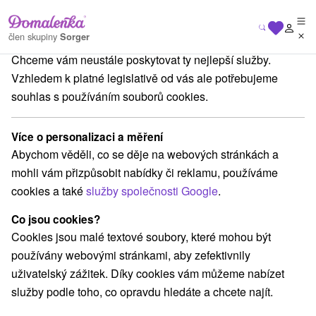
Na vašem soukromí nám záleží
člen skupiny
Sorger
Chceme vám neustále poskytovat ty nejlepší služby.
navský kraj
Dunajská Streda
Ubytovanie Gabika Dunajská Streda
Vzhledem k platné legislativě od vás ale potřebujeme
souhlas s používáním souborů cookies.
Ubytovanie Gabika Dunajská
Streda
Více o personalizaci a měření
Dunajská Streda
Abychom věděli, co se děje na webových stránkách a
mohli vám přizpůsobit nabídky či reklamu, používáme
cookies a také
služby společnosti Google
.
REZERVACE A VÝBĚR POBYTU
Co jsou cookies?
Kontaktujte přímo ubytovatele.
Cookies jsou malé textové soubory, které mohou být
Navigovat do místa
používány webovými stránkami, aby zefektivnily
uživatelský zážitek. Díky cookies vám můžeme nabízet
O ZAŘÍZENÍ
VYBAVENÍ
služby podle toho, co opravdu hledáte a chcete najít.