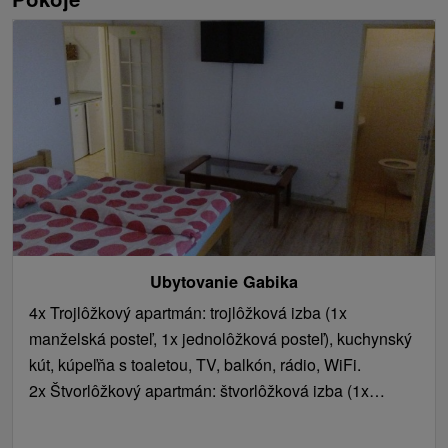
Ubytovanie Gabika
4x Trojlôžkový apartmán: trojlôžková izba (1x
manželská posteľ, 1x jednolôžková posteľ), kuchynský
kút, kúpeľňa s toaletou, TV, balkón, rádio, WiFi.
2x Štvorlôžkový apartmán: štvorlôžková izba (1x
manželská posteľ, 2x jednolôžková posteľ), kuchynský
kút, kúpeľňa s toaletou, TV, balkón, rádio, WiFi.