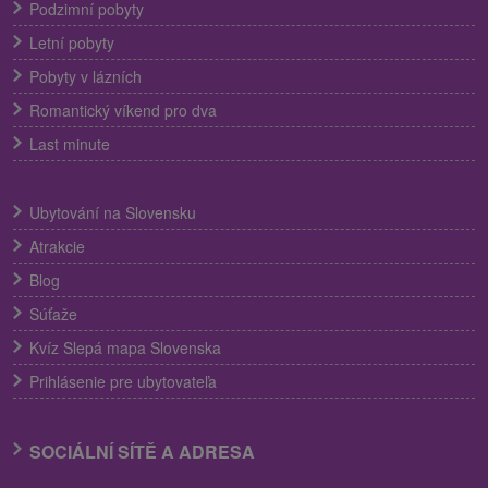
Podzimní pobyty
Letní pobyty
Pobyty v lázních
Romantický víkend pro dva
Last minute
Ubytování na Slovensku
Atrakcie
Blog
Súťaže
Kvíz Slepá mapa Slovenska
Prihlásenie pre ubytovateľa
SOCIÁLNÍ SÍTĚ A ADRESA