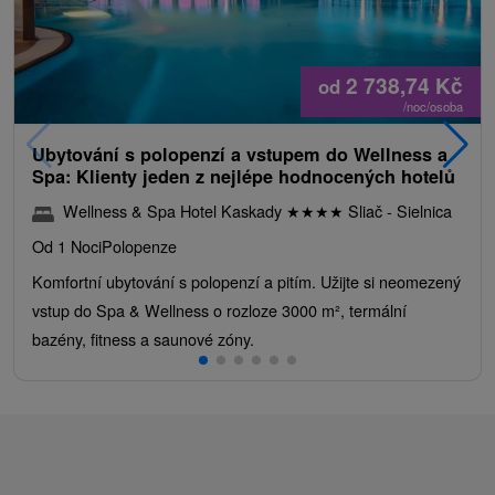
2 738,74
Kč
od
/noc/osoba
Ubytování s polopenzí a vstupem do Wellness a
Spa: Klienty jeden z nejlépe hodnocených hotelů
Wellness & Spa Hotel Kaskady
★
★
★
★
Sliač - Sielnica
Od 1 Noci
Polopenze
Komfortní ubytování s polopenzí a pitím. Užijte si neomezený
vstup do Spa & Wellness o rozloze 3000 m², termální
bazény, fitness a saunové zóny.