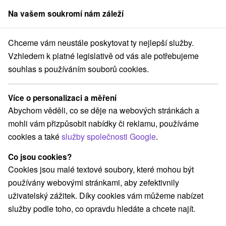
Na vašem soukromí nám záleží
člen skupiny
Sorger
Chceme vám neustále poskytovat ty nejlepší služby.
Slovensko
Košický kraj
Kravany
Ubytovanie MI-TATRY Kravany
Vzhledem k platné legislativě od vás ale potřebujeme
souhlas s používáním souborů cookies.
Ubytovanie MI-TATRY Kravany
Kravany
Více o personalizaci a měření
Abychom věděli, co se děje na webových stránkách a
mohli vám přizpůsobit nabídky či reklamu, používáme
Rezervovat přes booking
cookies a také
služby společnosti Google
.
Co jsou cookies?
Cookies jsou malé textové soubory, které mohou být
REZERVACE A VÝBĚR POBYTU
používány webovými stránkami, aby zefektivnily
Kontaktujte přímo ubytovatele.
uživatelský zážitek. Díky cookies vám můžeme nabízet
služby podle toho, co opravdu hledáte a chcete najít.
Navigovat do místa