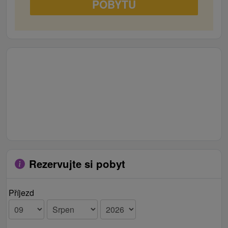
POBYTU
stojanom na sušenie prádla, sušičom na vlasy a
uterákmi. Súčasťou vybavenia apartmánu je
televízor, spoločenské hry a zariadený kuchynský
kút.
Rezervujte si pobyt
Příjezd