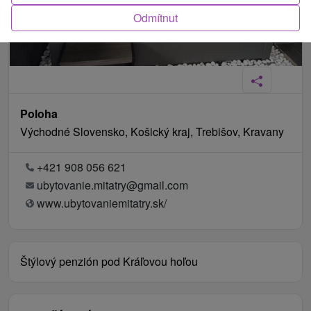
Odmítnut
Poloha
Východné Slovensko, Košický kraj, Trebišov, Kravany
+421 908 056 621
ubytovanie.mitatry@gmail.com
www.ubytovaniemitatry.sk/
Štýlový penzión pod Kráľovou hoľou