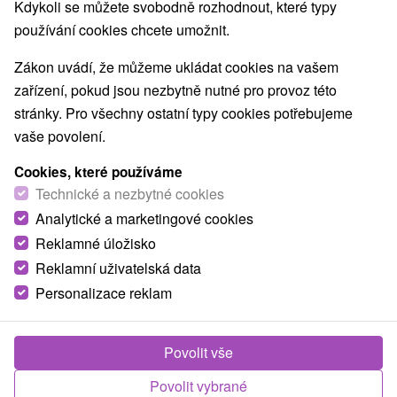
Kdykoli se můžete svobodně rozhodnout, které typy
O ZAŘÍZENÍ
VYBAVENÍ
používání cookies chcete umožnit.
Zákon uvádí, že můžeme ukládat cookies na vašem
zařízení, pokud jsou nezbytně nutné pro provoz této
stránky. Pro všechny ostatní typy cookies potřebujeme
vaše povolení.
Cookies, které používáme
Technické a nezbytné cookies
Analytické a marketingové cookies
Reklamné úložisko
Reklamní uživatelská data
Personalizace reklam
Povolit vše
Povolit vybrané