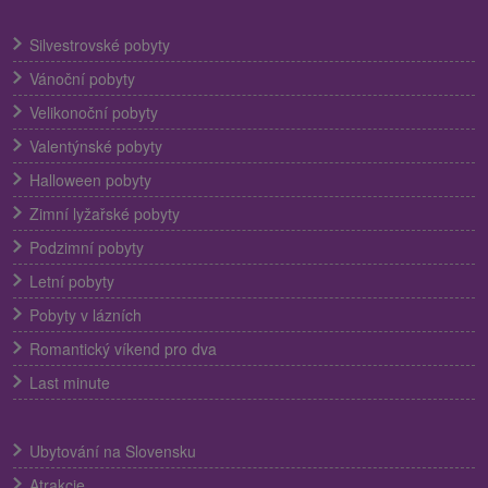
Silvestrovské pobyty
Vánoční pobyty
Velikonoční pobyty
Valentýnské pobyty
Halloween pobyty
Zimní lyžařské pobyty
Podzimní pobyty
Letní pobyty
Pobyty v lázních
Romantický víkend pro dva
Last minute
Ubytování na Slovensku
Atrakcie