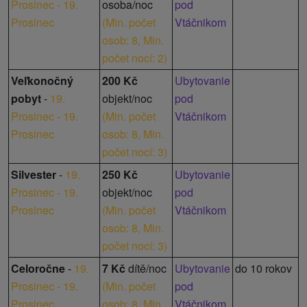
Prosinec - 19.
osoba/noc
pod
Prosinec
(
Min. počet
Vtáčnikom
osob: 8,
Min.
počet nocí: 2
)
Veľkonočný
200 Kč
Ubytovanie
pobyt
-
19.
objekt/noc
pod
Prosinec - 19.
(
Min. počet
Vtáčnikom
Prosinec
osob: 8,
Min.
počet nocí: 3
)
Silvester
-
19.
250 Kč
Ubytovanie
Prosinec - 19.
objekt/noc
pod
Prosinec
(
Min. počet
Vtáčnikom
osob: 8,
Min.
počet nocí: 3
)
Celoročne
-
19.
7 Kč
dítě/noc
Ubytovanie
do 10 rokov
Prosinec - 19.
(
Min. počet
pod
Prosinec
osob: 8,
Min.
Vtáčnikom