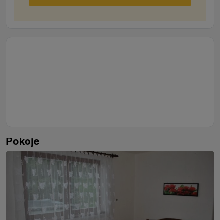
cudzokrajných drevín. V okolí Banskej Štiavnice sa
nachádza mnoho prírodných jazier tzv. tajchov a umelo
vytvorených vodných plôch, ktoré sú vhodné nielen na
kúpanie, ale aj na vodné športy a rybolov
(Počúvadlianske jazero, Richnavské jazerá, Evičkino
jazero, Klinger).
Pokoje