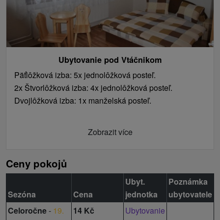
Ubytovanie pod Vtáčnikom
Päťlôžková izba: 5x jednolôžková posteľ.
2x Štvorlôžková izba: 4x jednolôžková posteľ.
Dvojlôžková izba: 1x manželská posteľ.
Zobrazit více
Ceny pokojů
Ubyt.
Poznámka
Sezóna
Cena
jednotka
ubytovatele
Celoročne
-
19.
14 Kč
Ubytovanie