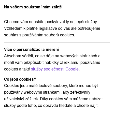
Na vašem soukromí nám záleží
člen skupiny
Sorger
Chceme vám neustále poskytovat ty nejlepší služby.
ensko
Banskobystrický kraj
Kľak
Ubytovanie pod Vtáčnikom Kľak
Vzhledem k platné legislativě od vás ale potřebujeme
souhlas s používáním souborů cookies.
Ubytovanie pod Vtáčnikom Kľak
Kľak
Více o personalizaci a měření
Abychom věděli, co se děje na webových stránkách a
mohli vám přizpůsobit nabídky či reklamu, používáme
REZERVACE A VÝBĚR POBYTU
cookies a také
služby společnosti Google
.
Kontaktujte přímo ubytovatele.
Co jsou cookies?
Navigovat do místa
Cookies jsou malé textové soubory, které mohou být
používány webovými stránkami, aby zefektivnily
O ZAŘÍZENÍ
VYBAVENÍ
uživatelský zážitek. Díky cookies vám můžeme nabízet
služby podle toho, co opravdu hledáte a chcete najít.