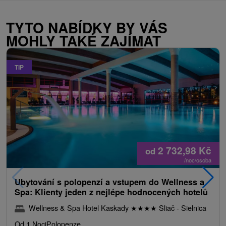
TYTO NABÍDKY BY VÁS
MOHLY TAKÉ ZAJÍMAT
TIP
2 732,98
Kč
od
/noc/osoba
Ubytování s polopenzí a vstupem do Wellness a
Spa: Klienty jeden z nejlépe hodnocených hotelů
Wellness & Spa Hotel Kaskady
★
★
★
★
Sliač - Sielnica
Od 1 Noci
Polopenze