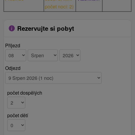
počet nocí: 2
)
Rezervujte si pobyt
Příjezd
Odjezd
počet dospělých
počet dětí