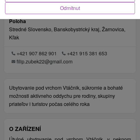
Odmítnut
Poloha
Stredné Slovensko, Banskobystrický kraj, Žarnovica,
Kľak
+421 907 862 901
+421 915 381 653
filip.zubek22@gmail.com
Ubytovanie pod vrchom Vtáčnik, súkromie a bohaté
možnosti aktívneho oddychu pre rodiny, skupiny
priateľov i turistov počas celého roka
O ZAŘÍZENÍ
Útulné ubytovanie pod vrchom Vtáčnik, v peknom