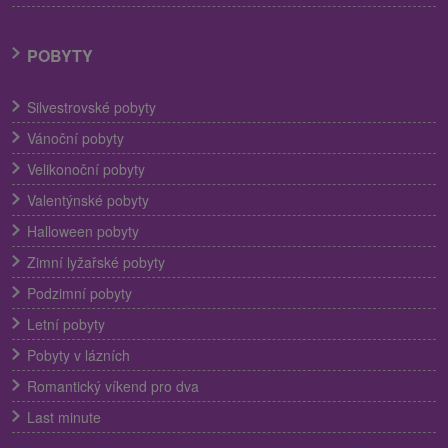
POBYTY
Silvestrovské pobyty
Vánoční pobyty
Velikonoční pobyty
Valentýnské pobyty
Halloween pobyty
Zimní lyžařské pobyty
Podzimní pobyty
Letní pobyty
Pobyty v lázních
Romantický víkend pro dva
Last minute