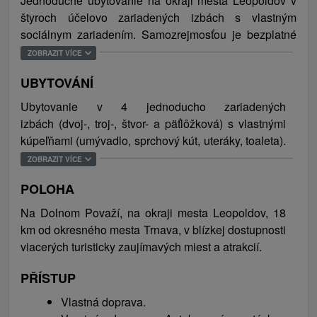
Jednoduché ubytovanie na okraji mesta Leopoldov v
štyroch účelovo zariadených izbách s vlastným
sociálnym zariadením. Samozrejmosťou je bezplatné
WiFi pripojenie na internet a parkovanie zabezpečené
ZOBRAZIT VÍCE
priamo pri objekte. Ubytovanie v zaujímavom prostredí
UBYTOVÁNÍ
je ideálne na dlhodobý prenájom pre študentov,
obchodných cestujúcich, robotníkov alebo pracovných
Ubytovanie v 4 jednoducho zariadených
kolektívov okolitých firiem.
izbách (dvoj-, troj-, štvor- a päťlôžková) s vlastnými
kúpeľňami (umývadlo, sprchový kút, uteráky, toaleta).
Blízke okolie ubytovania poskytuje návštevníkom
Celková ubytovacia kapacita je 14 osôb/lôžok.
ZOBRAZIT VÍCE
bohaté možnosti voľnočasových aktivít v ktoromkoľvek
ročnom období. Neďaleko ubytovania sa
POLOHA
nachádza mesto Trnava, perla medzi slovenskými
Na Dolnom Považí, na okraji mesta Leopoldov, 18
mestami, často označovaná aj ako „malý slovenský
km od okresného mesta Trnava, v blízkej dostupnosti
Rím“, ktoré očarí návštevníkov jedinečnými kultúrno-
viacerých turisticky zaujímavých miest a atrakcií.
historickými pamiatkami či cirkevnými
stavbami. Dominantou mesta je historické
PŘÍSTUP
centrum, ktoré v roku 1987 vyhlásili za mestskú
Vlastná doprava.
pamiatkovú rezerváciu. Architektonické skvosty stráži