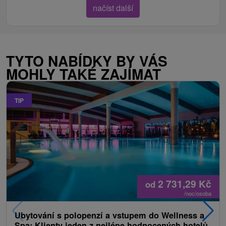
načíst další
TYTO NABÍDKY BY VÁS
MOHLY TAKÉ ZAJÍMAT
TIP
2 731,29
Kč
od
/noc/osoba
Ubytování s polopenzí a vstupem do Wellness a
Spa: Klienty jeden z nejlépe hodnocených hotelů