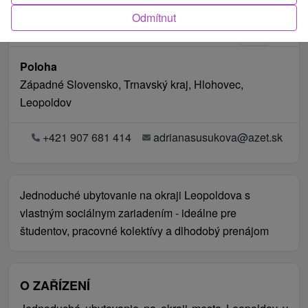
Odmítnut
Poloha
Západné Slovensko, Trnavský kraj, Hlohovec,
Leopoldov
+421 907 681 414
adrianasusukova@azet.sk
Jednoduché ubytovanie na okraji Leopoldova s
vlastným sociálnym zariadením - ideálne pre
študentov, pracovné kolektívy a dlhodobý prenájom
O ZAŘÍZENÍ