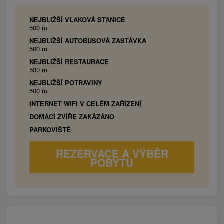
jednolôžková posteľ, kúpeľňa s toaletou, WiFi.
Pezinská Baba alebo Ski Bezovec.
NEJBLIŽŠÍ VLAKOVÁ STANICE
500 m
NEJBLIŽŠÍ AUTOBUSOVÁ ZASTÁVKA
500 m
NEJBLIŽŠÍ RESTAURACE
500 m
NEJBLIŽŠÍ POTRAVINY
500 m
INTERNET WIFI V CELÉM ZAŘÍZENÍ
DOMÁCÍ ZVÍŘE ZAKÁZÁNO
PARKOVIŠTĚ
REZERVACE A VÝBĚR
POBYTU