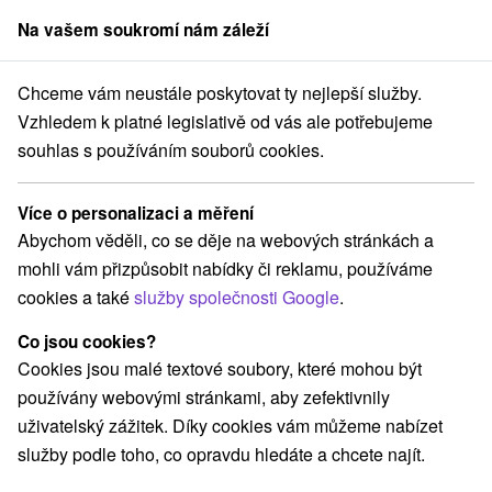
Na vašem soukromí nám záleží
člen skupiny
Sorger
Chceme vám neustále poskytovat ty nejlepší služby.
Trnavský kraj
Leopoldov
Ubytovanie pre robotníkov Leopoldov
Vzhledem k platné legislativě od vás ale potřebujeme
souhlas s používáním souborů cookies.
Ubytovanie pre robotníkov
Leopoldov
Více o personalizaci a měření
Leopoldov
Abychom věděli, co se děje na webových stránkách a
mohli vám přizpůsobit nabídky či reklamu, používáme
cookies a také
služby společnosti Google
.
REZERVACE A VÝBĚR POBYTU
Co jsou cookies?
Kontaktujte přímo ubytovatele.
Cookies jsou malé textové soubory, které mohou být
Navigovat do místa
používány webovými stránkami, aby zefektivnily
uživatelský zážitek. Díky cookies vám můžeme nabízet
O ZAŘÍZENÍ
VYBAVENÍ
služby podle toho, co opravdu hledáte a chcete najít.