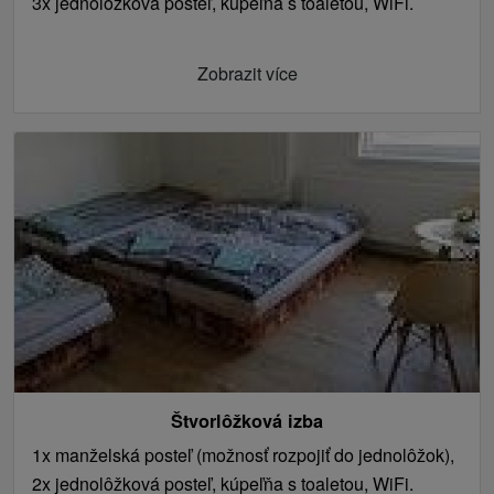
3x jednolôžková posteľ, kúpeľňa s toaletou, WiFi.
Zobrazit více
Štvorlôžková izba
1x manželská posteľ (možnosť rozpojiť do jednolôžok),
2x jednolôžková posteľ, kúpeľňa s toaletou, WiFi.