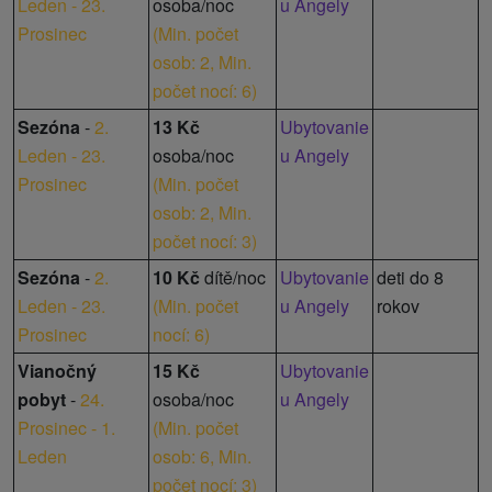
Leden - 23.
osoba/noc
u Angely
Kúpeľňa s toaletou: sprchovací kút, umývadlo, WC.
Prosinec
(
Min. počet
osob: 2,
Min.
počet nocí: 6
)
Sezóna
-
2.
13 Kč
Ubytovanie
Leden - 23.
osoba/noc
u Angely
Prosinec
(
Min. počet
osob: 2,
Min.
počet nocí: 3
)
Sezóna
-
2.
10 Kč
dítě/noc
Ubytovanie
deti do 8
Leden - 23.
(
Min. počet
u Angely
rokov
Prosinec
nocí: 6
)
Vianočný
15 Kč
Ubytovanie
pobyt
-
24.
osoba/noc
u Angely
Prosinec - 1.
(
Min. počet
Leden
osob: 6,
Min.
počet nocí: 3
)