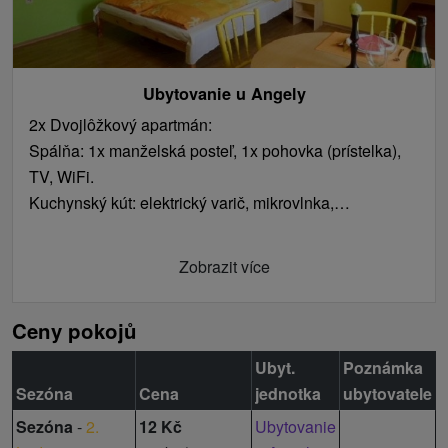
Ubytovanie u Angely
2x Dvojlôžkový apartmán:
Spálňa: 1x manželská posteľ, 1x pohovka (prístelka),
TV, WiFi.
Kuchynský kút: elektrický varič, mikrovlnka,
rýchlovarná kanvica, chladnička, jedálenské sedenie.
Kúpeľňa s toaletou: sprchovací kút, umývadlo, WC.
Zobrazit více
1x Päťlôžkový apartmán:
Ceny pokojů
Spálňa 1: 1x manželská posteľ, 1x pohovka (prístelka),
TV, WiFi.
Ubyt.
Poznámka
Spálňa 2: 1x manželská posteľ, TV, WiFi.
Sezóna
Cena
jednotka
ubytovatele
Kuchynský kút: elektrický varič, mikrovlnka,
Sezóna
-
2.
12 Kč
Ubytovanie
rýchlovarná kanvica, chladnička, jedálenské sedenie.