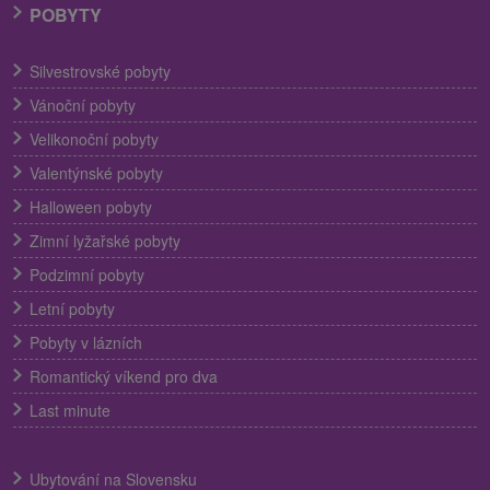
POBYTY
Silvestrovské pobyty
Vánoční pobyty
Velikonoční pobyty
Valentýnské pobyty
Halloween pobyty
Zimní lyžařské pobyty
Podzimní pobyty
Letní pobyty
Pobyty v lázních
Romantický víkend pro dva
Last minute
Ubytování na Slovensku