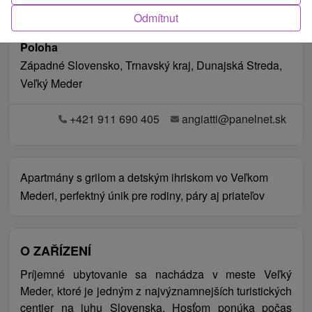
Odmítnut
Poloha
Západné Slovensko, Trnavský kraj, Dunajská Streda,
Veľký Meder
+421 911 690 405
angiatti@panelnet.sk
Apartmány s grilom a detským ihriskom vo Veľkom
Mederi, perfektný únik pre rodiny, páry aj priateľov
O ZAŘÍZENÍ
Príjemné ubytovanie sa nachádza v meste Veľký
Meder, ktoré je jedným z najvýznamnejších turistických
centier na juhu Slovenska. Hosťom ponúka počas