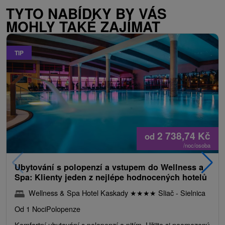
TYTO NABÍDKY BY VÁS
MOHLY TAKÉ ZAJÍMAT
TIP
2 738,74
Kč
od
/noc/osoba
Ubytování s polopenzí a vstupem do Wellness a
Spa: Klienty jeden z nejlépe hodnocených hotelů
Wellness & Spa Hotel Kaskady
★
★
★
★
Sliač - Sielnica
Od 1 Noci
Polopenze
Komfortní ubytování s polopenzí a pitím. Užijte si neomezený