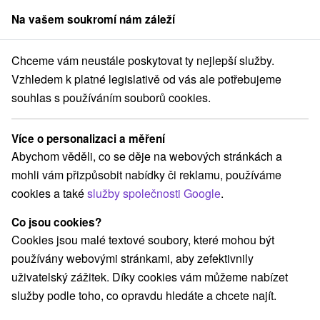
Na vašem soukromí nám záleží
člen skupiny
Sorger
Chceme vám neustále poskytovat ty nejlepší služby.
ko
Trnavský kraj
Veľký Meder
Ubytovanie u Angely, Veľký Meder
Vzhledem k platné legislativě od vás ale potřebujeme
souhlas s používáním souborů cookies.
Ubytovanie u Angely, Veľký Meder
Veľký Meder
Více o personalizaci a měření
Abychom věděli, co se děje na webových stránkách a
mohli vám přizpůsobit nabídky či reklamu, používáme
REZERVACE A VÝBĚR POBYTU
cookies a také
služby společnosti Google
.
Kontaktujte přímo ubytovatele.
Co jsou cookies?
Navigovat do místa
Cookies jsou malé textové soubory, které mohou být
používány webovými stránkami, aby zefektivnily
O ZAŘÍZENÍ
VYBAVENÍ
uživatelský zážitek. Díky cookies vám můžeme nabízet
služby podle toho, co opravdu hledáte a chcete najít.