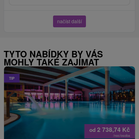
načíst další
TYTO NABÍDKY BY VÁS
MOHLY TAKÉ ZAJÍMAT
TIP
2 738,74
Kč
od
/noc/osoba