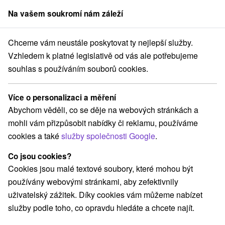
Na vašem soukromí nám záleží
člen skupiny
Sorger
Chceme vám neustále poskytovat ty nejlepší služby.
dné Slovensko
Žilinský kraj
Zuberec
Ubytovanie u Nás Zuberec
Vzhledem k platné legislativě od vás ale potřebujeme
souhlas s používáním souborů cookies.
Ubytovanie u Nás Zuberec
Zuberec
Více o personalizaci a měření
Abychom věděli, co se děje na webových stránkách a
mohli vám přizpůsobit nabídky či reklamu, používáme
REZERVACE A VÝBĚR POBYTU
cookies a také
služby společnosti Google
.
Kontaktujte přímo ubytovatele.
Co jsou cookies?
Navigovat do místa
Cookies jsou malé textové soubory, které mohou být
používány webovými stránkami, aby zefektivnily
O ZAŘÍZENÍ
VYBAVENÍ
uživatelský zážitek. Díky cookies vám můžeme nabízet
služby podle toho, co opravdu hledáte a chcete najít.