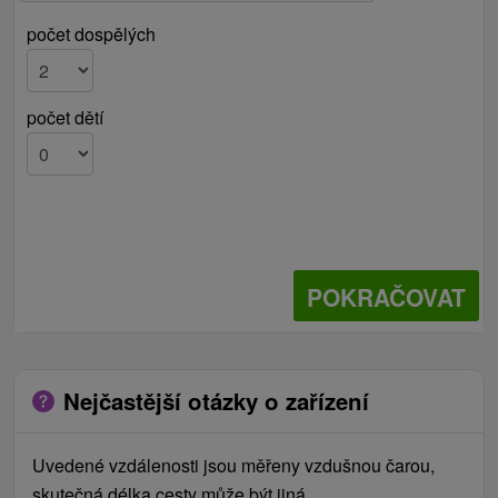
počet dospělých
počet dětí
POKRAČOVAT
Nejčastější otázky o zařízení
Uvedené vzdálenosti jsou měřeny vzdušnou čarou,
skutečná délka cesty může být jiná.