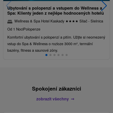
Ubytování s polopenzí a vstupem do Wellness a
Spa: Klienty jeden z nejlépe hodnocených hotelů
Wellness & Spa Hotel Kaskady
★
★
★
★
Sliač - Sielnica
Od 1 Noci
Polopenze
Komfortní ubytování s polopenzí a pitím. Užijte si neomezený
vstup do Spa & Wellness o rozloze 3000 m², termální
bazény, fitness a saunové zóny.
Spokojení zákazníci
zobrazit všechny