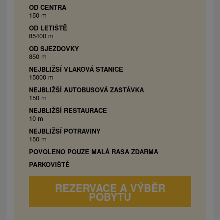
OD CENTRA
1x Trojlôžková spálňa: 3x jednolôžková posteľ
150 m
(možnosť spojiť), 1x prístelka, kúpeľňa s
OD LETIŠTĚ
toaletou
85400 m
OD SJEZDOVKY
850 m
NEJBLIŽŠÍ VLAKOVÁ STANICE
15000 m
NEJBLIŽŠÍ AUTOBUSOVÁ ZASTÁVKA
150 m
NEJBLIŽŠÍ RESTAURACE
10 m
NEJBLIŽŠÍ POTRAVINY
150 m
POVOLENO POUZE MALÁ RASA ZDARMA
PARKOVIŠTĚ
REZERVACE A VÝBĚR
POBYTU