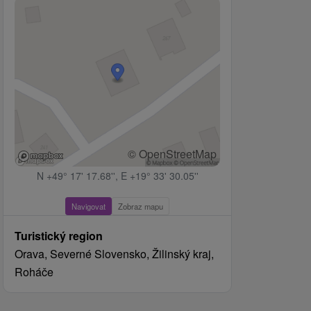
© OpenStreetMap
N +49° 17' 17.68'', E +19° 33' 30.05''
Navigovat
Zobraz mapu
Turistický region
Orava, Severné Slovensko, Žilinský kraj,
Roháče