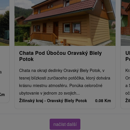
Chata Pod Úbočou Oravský Biely
U
Potok
P
Chata na okraji dedinky Oravský Biely Potok, v
Kr
a
tesnej blízkosti zurčiaceho potôčika, ktorý dotvára
Or
krásnu miestnu atmosféru. Ponúka celoročné
a 
ubytovanie v jednom zo svojich...
oč
 Km
Žilinský kraj -
Oravský Biely Potok
0.08 Km
Ži
načíst další