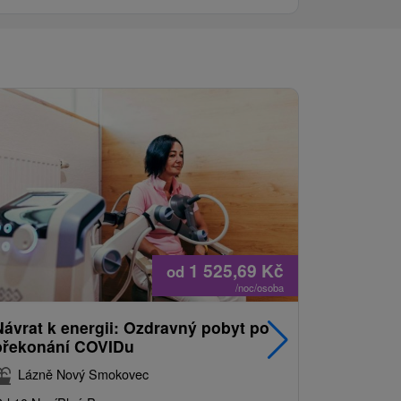
1 525,69
Kč
od
/noc/osoba
Návrat k energii: Ozdravný pobyt po
Nejprodá
překonání COVIDu
pobyt s
balíkem 
Lázně Nový Smokovec
Grand 