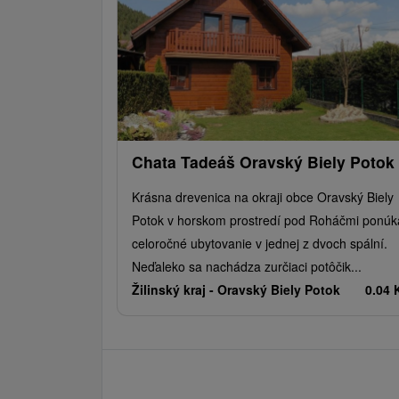
Chata Tadeáš Oravský Biely Potok
Krásna drevenica na okraji obce Oravský Biely
Potok v horskom prostredí pod Roháčmi ponúk
celoročné ubytovanie v jednej z dvoch spální.
Neďaleko sa nachádza zurčiaci potôčik...
Žilinský kraj -
Oravský Biely Potok
0.04