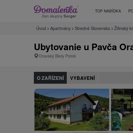
TOP NABÍDKA
P
člen skupiny
Sorger
Úvod
Apartmány
Stredné Slovensko
Žilinský kr
Ubytovanie u Pavča Or
Oravský Biely Potok
O ZAŘÍZENÍ
VYBAVENÍ