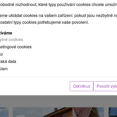
obodně rozhodnout, které typy používání cookies chcete umožni
me ukládat cookies na vašem zařízení, pokud jsou nezbytně nu
 ostatní typy cookies potřebujeme vaše povolení.
žíváme
POKRAČOVAT
ytné cookies
ketingové cookies
ko
ení
lská data
klam
arou, skutečná délka cesty může být jiná.
Odmítnut
Povolit vy
e nacházejí v blízkosti?