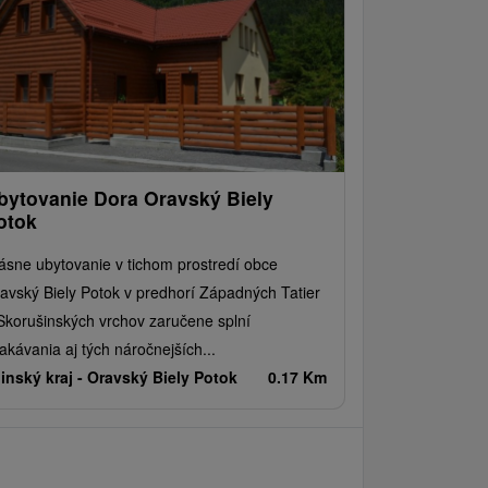
bytovanie Dora Oravský Biely
otok
ásne ubytovanie v tichom prostredí obce
avský Biely Potok v predhorí Západných Tatier
Skorušinských vrchov zaručene splní
akávania aj tých náročnejších...
linský kraj -
Oravský Biely Potok
0.17 Km