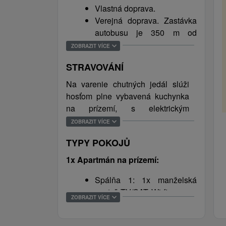
Vlastná doprava.
atmosféru ubytovania dotvára aj
Verejná doprava. Zastávka
studený potôčik (pstruhový revír),
autobusu je 350 m od
ktorý v letných mesiacoch možno
ubytovania, vlaková stanica
využívať na športový rybolov. Ako
ZOBRAZIT VÍCE
je v Tvrdošíne (5 km).
bonus môžu hostia využívať aj
STRAVOVÁNÍ
lyžiareň či úschovňu na bicykle vo
vnútri objektu. Počas pobytu je
Na varenie chutných jedál slúži
návštevníkom k dispozícii aj
hosťom plne vybavená kuchynka
športový areál iba 70 m od
na prízemí, s elektrickým
objektu, kde sa možno zabaviť na
sporákom, elektrickou a
ZOBRAZIT VÍCE
basketbalovom, futbalovom či
mikrovlnnou rúrou, rýchlovarnou
TYPY POKOJŮ
volejbalovom ihrisku alebo na
kanvicou, chladničkou a
klzisku. Celý objekt je pokrytý Wi-
mrazničkou a jedálenským
1x Apartmán na prízemí:
fi pripojením a pri objekte sa
posedením. Neďaleko objektu sa
Spálňa 1: 1x manželská
nachádza aj parkovisko pre
nachádzajú potraviny (400 m) a
posteľ, TV/SAT, Wi-fi.
ubytovaných hostí.
reštaurácia (350 m).
ZOBRAZIT VÍCE
Spálňa 2: 1x manželská
Z ubytovania možno podnikať
posteľ, 1x jednolôžková
množstvo turistických prechádzok