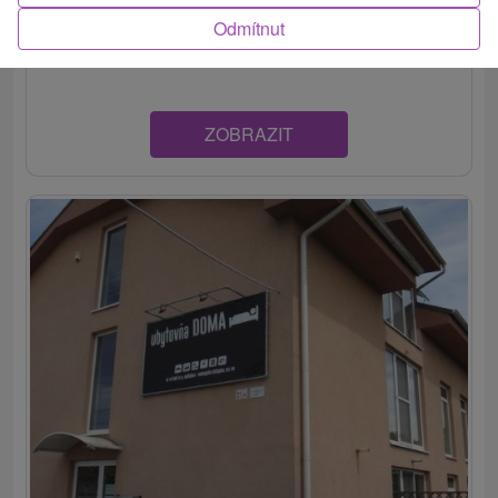
Podunajské Biskupice, v dvoch budovách. V jednej
Odmítnut
budove sú v ponuke...
ZOBRAZIT