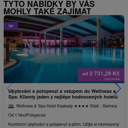
TYTO NABÍDKY BY VÁS
MOHLY TAKÉ ZAJÍMAT
TIP
2 731,29
Kč
od
/noc/osoba
Ubytování s polopenzí a vstupem do Wellness a
Spa: Klienty jeden z nejlépe hodnocených hotelů
Wellness & Spa Hotel Kaskady
★
★
★
★
Sliač - Sielnica
Od 1 Noci
Polopenze
Komfortní ubytování s polopenzí a pitím. Užijte si neomezený