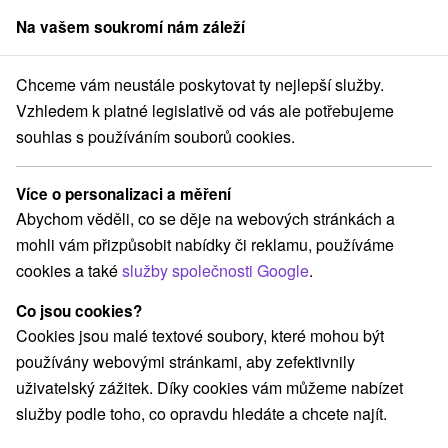
Na vašem soukromí nám záleží
člen skupiny
Sorger
Chceme vám neustále poskytovat ty nejlepší služby.
né Slovensko
Bratislavský kraj
Bratislava - Podunajské Biskupice
Vzhledem k platné legislativě od vás ale potřebujeme
souhlas s používáním souborů cookies.
Ubytovne Bratislava - Podunajské
Biskupice
Více o personalizaci a měření
Abychom věděli, co se děje na webových stránkách a
Kategorie
mohli vám přizpůsobit nabídky či reklamu, používáme
cookies a také
služby společnosti Google
.
Všechny kategorie
Penzióny
Ubytovne
(1)
(2)
Co jsou cookies?
Cookies jsou malé textové soubory, které mohou být
Vyberte lokalitu nebo termín
používány webovými stránkami, aby zefektivnily
uživatelský zážitek. Díky cookies vám můžeme nabízet
NEJLEVNĚJŠÍ
NEJDRAŽŠÍ
PODLE H
VŠECHNY
služby podle toho, co opravdu hledáte a chcete najít.