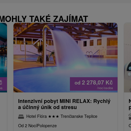
 MOHLY TAKÉ ZAJÍMAT
č
2 278,07
Kč
od
ba
/noc/osoba
Intenzivní pobyt MINI RELAX: Rychlý
a účinný únik od stresu
Hotel Flóra
★
★
★
Trenčianske Teplice
Od 2 Nocí
Polopenze
O