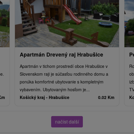
Apartmán Drevený raj Hrabušice
P
Apartmán v tichom prostredí obce Hrabušice v
Ro
ce.
Slovenskom raji je súčasťou rodinného domu a
ob
ponúka komfortné ubytovanie s kompletným
iz
vybavením. Ubytovaným hosťom je...
TV
 Km
Košický kraj -
Hrabušice
0.02 Km
Ko
načíst další