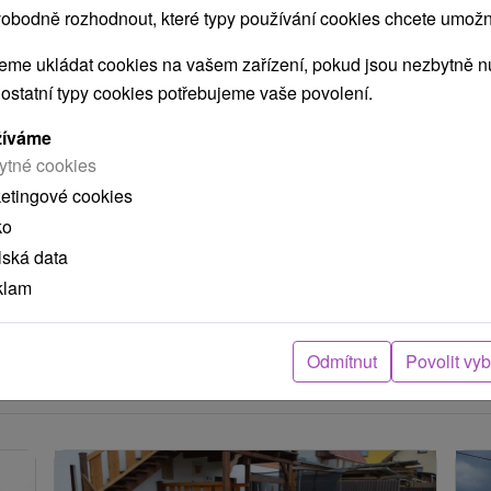
obodně rozhodnout, které typy používání cookies chcete umožni
me ukládat cookies na vašem zařízení, pokud jsou nezbytně nu
 ostatní typy cookies potřebujeme vaše povolení.
žíváme
POKRAČOVAT
ytné cookies
ketingové cookies
ko
ení
lská data
klam
arou, skutečná délka cesty může být jiná.
Odmítnut
Povolit vy
e nacházejí v blízkosti?