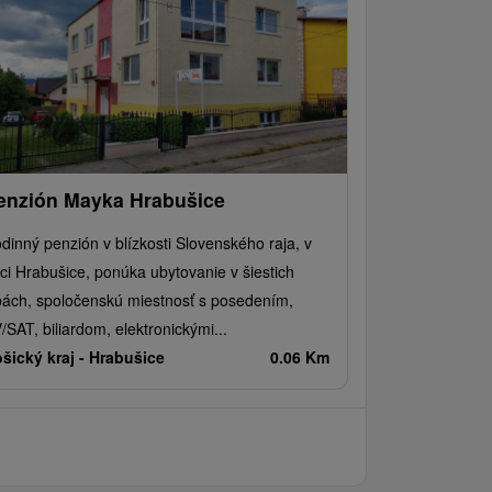
enzión Mayka Hrabušice
dinný penzión v blízkosti Slovenského raja, v
ci Hrabušice, ponúka ubytovanie v šiestich
bách, spoločenskú miestnosť s posedením,
/SAT, biliardom, elektronickými...
šický kraj -
Hrabušice
0.06 Km