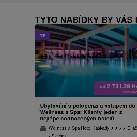
TYTO NABÍDKY BY VÁS
TIP
2 731,29
K
od
/noc/oso
Ubytování s polopenzí a vstupem do
Wellness a Spa: Klienty jeden z
nejlépe hodnocených hotelů
Wellness & Spa Hotel Kaskady
★
★
★
★
Sliač
- Sielnica