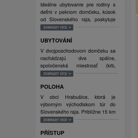
Ideálne ubytovanie pre rodiny s
deťmi v peknom domčeku, kúsok
od Slovenského raja, poskytuje
dve spálne pre 7 osôb. Tráviť čas
ZOBRAZIT VÍCE
spoločne môžete v obývacej
UBYTOVÁNÍ
miestnosti s kozubom a plne
vybavenou kuchyňou, alebo na
V dvojposchodovom domčeku sa
čerstvom vzduchu. Vonku nájdete
nachádzajú dve spálne,
posedenie na terase alebo v
spoločenská miestnosť (krb,
altánku, kde si pripravíte chutné
televízor, gauč), kompletne
ZOBRAZIT VÍCE
občerstvenie na grile alebo
vybavená kuchyňa a kúpeľňa s
uvaríte kotlíkový guláš. Navyše,
POLOHA
toaletou (WC, umývadlo,
výhodou na dvore je priestor na
sprchovací kút). Celková kapacita
V obci Hrabušice, ktorá je
športové hry. Celý objekt je
ubytovania je 7 osôb.
výborným východiskom túr do
pokrytý WiFi pripojením na
Slovenského raja. Približne 15 km
internet. Ubytovanie so zvieratami
od ubytovania leží podtatranské
ZOBRAZIT VÍCE
nie je povolené. Parkovanie je
mesto Poprad s nákupnými
zabezpečené priamo pri objekte.
PŘÍSTUP
možnosťami a celoročne