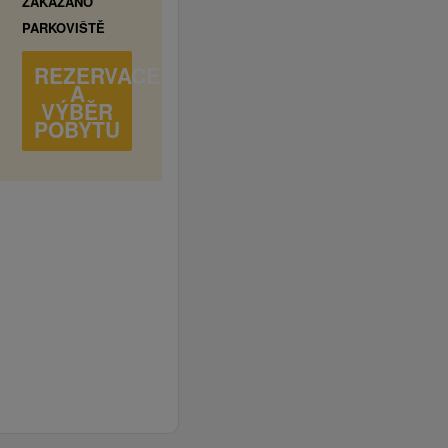
ZAKÁZÁNO
PARKOVIŠTĚ
REZERVACE
A
VÝBĚR
POBYTU