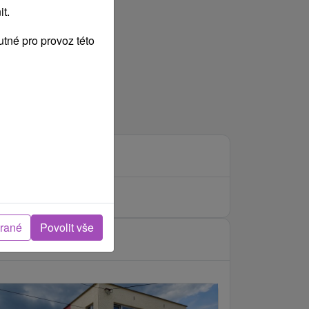
t.
tné pro provoz této
brané
Povolit vše