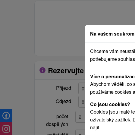
Poprade. Deti si užijú zábavu v
ZOO, Alex parku alebo na letnom
kúpalisku. Priaznivci zimných
športov ocenia niekoľko
Na vašem soukromí
bežeckých tratí, najbližšie
lyžiarske stredisko nájdu v blízkej
obci Spišské Bystré alebo pri
Chceme vám neustále 
Levoči.
potřebujeme souhlas
Rezervujte si pobyt
Více o personalizac
Abychom věděli, co s
Příjezd
používáme cookies a
Odjezd
Co jsou cookies?
Cookies jsou malé te
počet
uživatelský zážitek.
dospělých
najít.
počet dětí