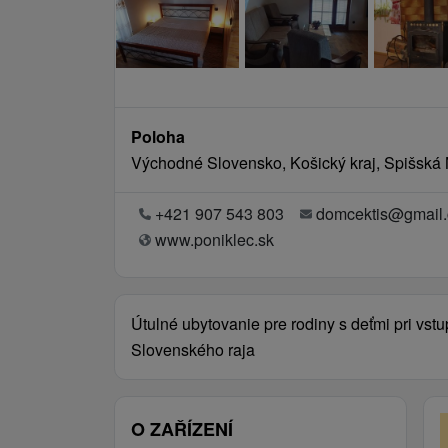
Poloha
Východné Slovensko, Košický kraj, Spišská
+421 907 543 803
domcektis@gmail
www.poniklec.sk
Útulné ubytovanie pre rodiny s deťmi pri vst
Slovenského raja
O ZAŘÍZENÍ