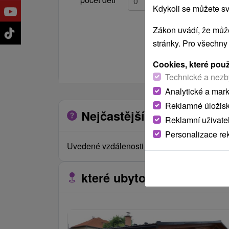
Kdykoli se můžete sv
Zákon uvádí, že může
stránky. Pro všechny
Cookies, které pou
Technické a nezb
Analytické a mar
Reklamné úložis
Nejčastější otázky o zaříz
Reklamní uživate
Personalizace re
Uvedené vzdálenosti jsou měřeny vzdušnou č
které ubytovací zařízení s