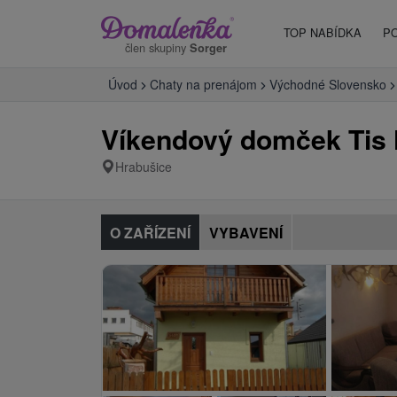
TOP NABÍDKA
P
člen skupiny
Sorger
Úvod
Chaty na prenájom
Východné Slovensko
Víkendový domček Tis 
Hrabušice
O ZAŘÍZENÍ
VYBAVENÍ