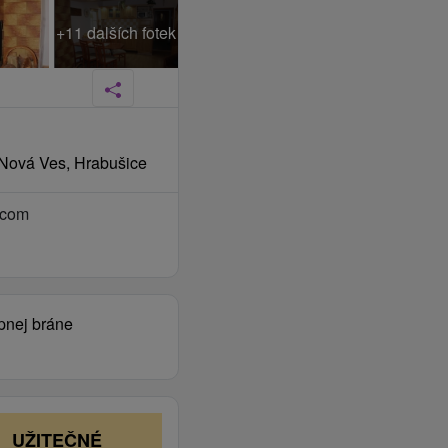
+11 dalších fotek
 Nová Ves, Hrabušice
.com
upnej bráne
UŽITEČNÉ