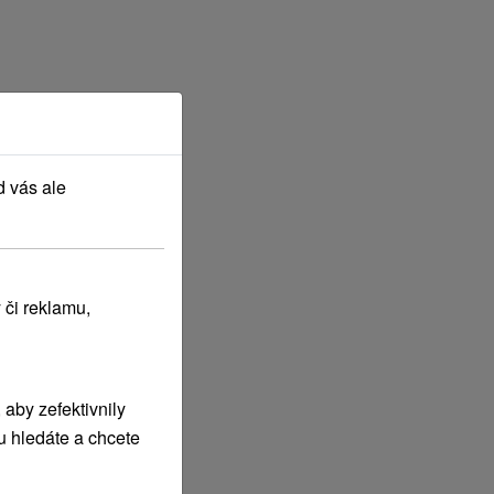
d vás ale
 či reklamu,
aby zefektivnily
u hledáte a chcete