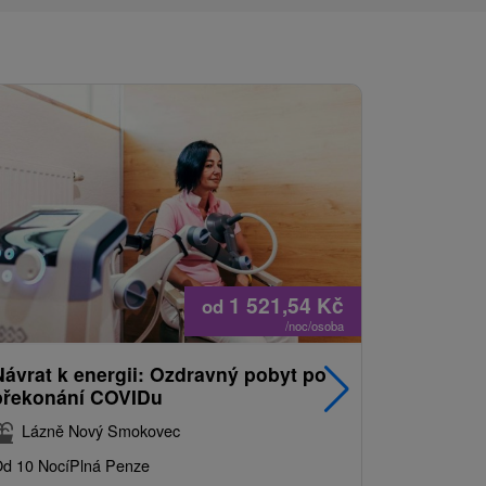
1 521,54
Kč
od
/noc/osoba
Návrat k energii: Ozdravný pobyt po
Nejprodá
překonání COVIDu
pobyt s
balíkem 
Lázně Nový Smokovec
Grand 
d 10 Nocí
Plná Penze