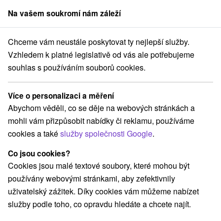
Na vašem soukromí nám záleží
člen skupiny
Sorger
Chceme vám neustále poskytovat ty nejlepší služby.
odné Slovensko
Prešovský kraj
Mlynčeky
Vila Aurora Mlynčeky
Vzhledem k platné legislativě od vás ale potřebujeme
souhlas s používáním souborů cookies.
Vila Aurora Mlynčeky
Mlynčeky
Více o personalizaci a měření
Abychom věděli, co se děje na webových stránkách a
mohli vám přizpůsobit nabídky či reklamu, používáme
Rezervovat přes booking
cookies a také
služby společnosti Google
.
Co jsou cookies?
Cookies jsou malé textové soubory, které mohou být
REZERVACE A VÝBĚR POBYTU
používány webovými stránkami, aby zefektivnily
Kontaktujte přímo ubytovatele.
uživatelský zážitek. Díky cookies vám můžeme nabízet
služby podle toho, co opravdu hledáte a chcete najít.
Navigovat do místa