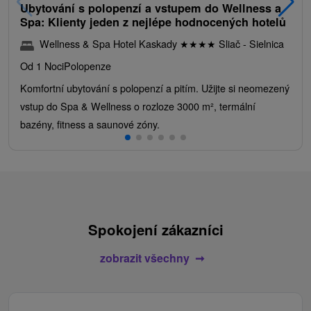
Ubytování s polopenzí a vstupem do Wellness a
Spa: Klienty jeden z nejlépe hodnocených hotelů
Wellness & Spa Hotel Kaskady
★
★
★
★
Sliač - Sielnica
Od 1 Noci
Polopenze
Komfortní ubytování s polopenzí a pitím. Užijte si neomezený
vstup do Spa & Wellness o rozloze 3000 m², termální
bazény, fitness a saunové zóny.
Spokojení zákazníci
zobrazit všechny