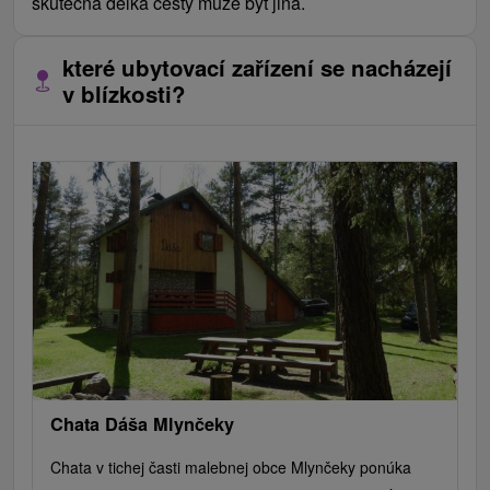
skutečná délka cesty může být jiná.
které ubytovací zařízení se nacházejí
v blízkosti?
Chata Dáša Mlynčeky
Chata v tichej časti malebnej obce Mlynčeky ponúka