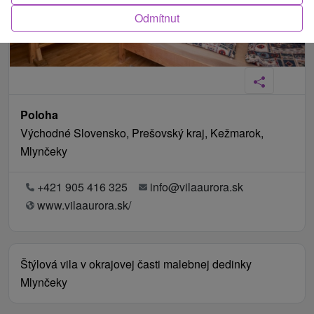
Odmítnut
Poloha
Východné Slovensko, Prešovský kraj, Kežmarok,
Mlynčeky
+421 905 416 325
info@vilaaurora.sk
www.vilaaurora.sk/
Štýlová vila v okrajovej časti malebnej dedinky
Mlynčeky