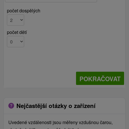
počet dospělých
počet dětí
POKRAČOVAT
Nejčastější otázky o zařízení
Uvedené vzdálenosti jsou měřeny vzdušnou čarou,