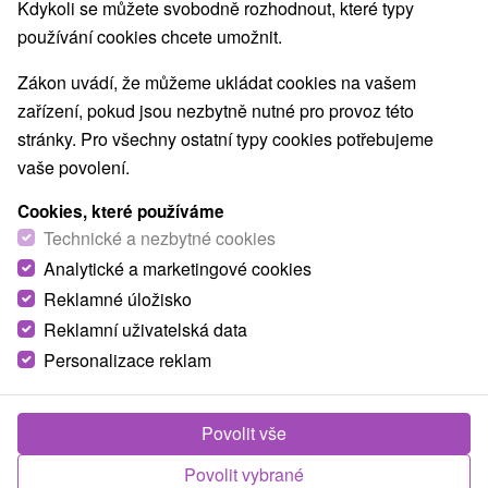
Kdykoli se můžete svobodně rozhodnout, které typy
O ZAŘÍZENÍ
VYBAVENÍ
používání cookies chcete umožnit.
Zákon uvádí, že můžeme ukládat cookies na vašem
zařízení, pokud jsou nezbytně nutné pro provoz této
stránky. Pro všechny ostatní typy cookies potřebujeme
vaše povolení.
Cookies, které používáme
Technické a nezbytné cookies
Analytické a marketingové cookies
Reklamné úložisko
Reklamní uživatelská data
Personalizace reklam
Povolit vše
Povolit vybrané