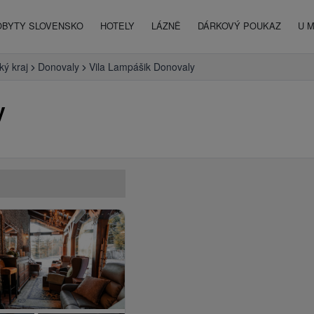
OBYTY SLOVENSKO
HOTELY
LÁZNĚ
DÁRKOVÝ POUKAZ
U 
ký kraj
Donovaly
Vila Lampášik Donovaly
y