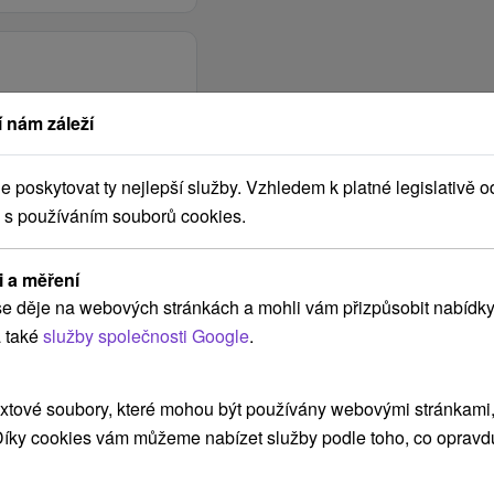
 nám záleží
poskytovat ty nejlepší služby. Vzhledem k platné legislativě o
 s používáním souborů cookies.
i a měření
e děje na webových stránkách a mohli vám přizpůsobit nabídky
 také
služby společnosti Google
.
xtové soubory, které mohou být používány webovými stránkami, 
 Díky cookies vám můžeme nabízet služby podle toho, co opravd
POKRAČOVAT