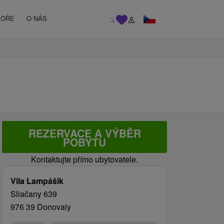
MOŘE
O NÁS
REZERVACE A VÝBĚR
POBYTU
Kontaktujte přímo ubytovatele.
Vila Lampášik
Sliačany 639
976 39 Donovaly