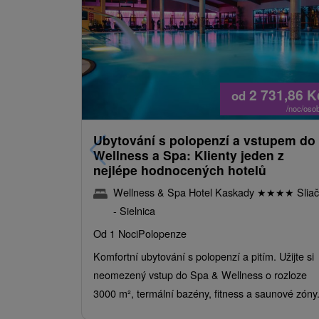
2 731,86
K
od
/noc/oso
Ubytování s polopenzí a vstupem do
Wellness a Spa: Klienty jeden z
nejlépe hodnocených hotelů
Wellness & Spa Hotel Kaskady
★
★
★
★
Sliač
- Sielnica
Od 1 Noci
Polopenze
Komfortní ubytování s polopenzí a pitím. Užijte si
neomezený vstup do Spa & Wellness o rozloze
3000 m², termální bazény, fitness a saunové zóny