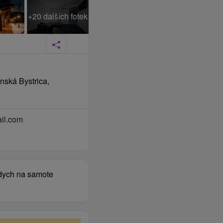
+20 dalších fotek
nská Bystrica,
il.com
dych na samote