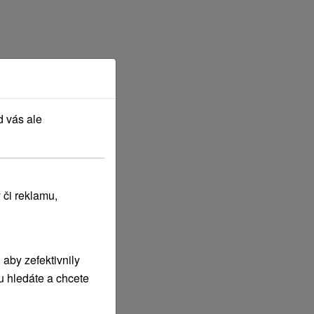
d vás ale
 či reklamu,
aby zefektivnily
u hledáte a chcete