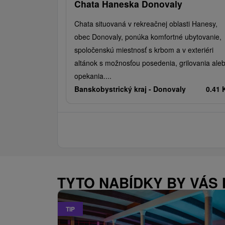
Chata Haneska Donovaly
Chata situovaná v rekreačnej oblasti Hanesy,
obec Donovaly, ponúka komfortné ubytovanie,
spoločenskú miestnosť s krbom a v exteriéri
altánok s možnosťou posedenia, grilovania ale
opekania....
Banskobystrický kraj -
Donovaly
0.41
TYTO NABÍDKY BY VÁS
TIP