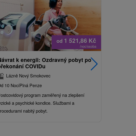
1 521,86
Kč
od
/noc/osoba
Návrat k energii: Ozdravný pobyt po
Nejprodá
překonání COVIDu
pobyt s
balíkem 
Lázně Nový Smokovec
Grand 
d 10 Nocí
Plná Penze
Od 2 Nocí
Al
ostcovidový program zaměřený na zlepšení
Užijte si pe
yzické a psychické kondice. Službami a
kde se skvěl
rocedurami nabitý pobyt.
služby pro c