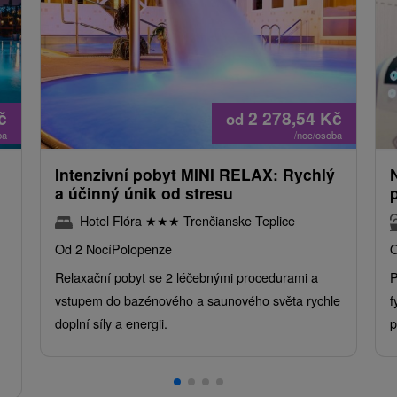
č
2 278,54
Kč
od
ba
/noc/osoba
Intenzivní pobyt MINI RELAX: Rychlý
a účinný únik od stresu
Hotel Flóra
★
★
★
Trenčianske Teplice
Od 2 Nocí
Polopenze
O
Relaxační pobyt se 2 léčebnými procedurami a
P
vstupem do bazénového a saunového světa rychle
f
doplní síly a energii.
p
.