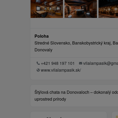
Poloha
Stredné Slovensko, Banskobystrický kraj, Ba
Donovaly
+421 948 197 101
vilalampasik@gma
www.vilalampasik.sk/
Štýlová chata na Donovaloch – dokonalý od
uprostred prírody