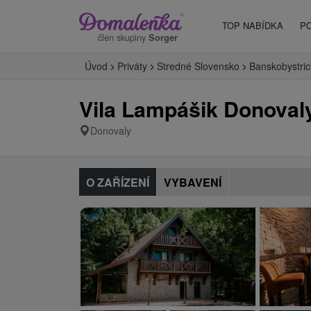
TOP NABÍDKA
P
člen skupiny
Sorger
Úvod
Priváty
Stredné Slovensko
Banskobystric
Vila Lampášik Donoval
Donovaly
O ZAŘÍZENÍ
VYBAVENÍ