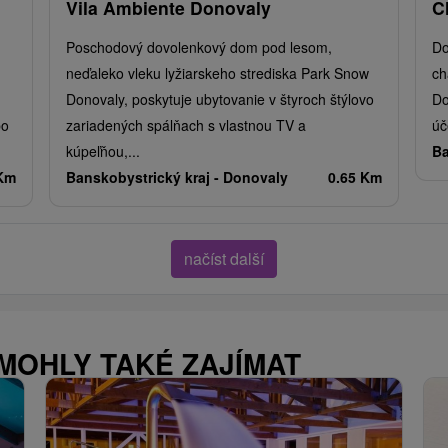
Vila Ambiente Donovaly
C
Poschodový dovolenkový dom pod lesom,
Do
neďaleko vleku lyžiarskeho strediska Park Snow
ch
Donovaly, poskytuje ubytovanie v štyroch štýlovo
Do
bo
zariadených spálňach s vlastnou TV a
úč
kúpeľňou,...
Ba
 Km
Banskobystrický kraj -
Donovaly
0.65 Km
načíst další
 MOHLY TAKÉ ZAJÍMAT