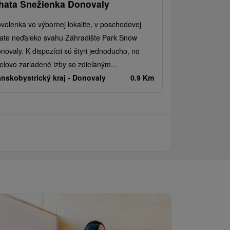
hata Snežienka Donovaly
volenka vo výbornej lokalite, v poschodovej
ate neďaleko svahu Záhradište Park Snow
novaly. K dispozícii sú štyri jednoducho, no
elovo zariadené izby so zdieľaným...
nskobystrický kraj -
Donovaly
0.9 Km