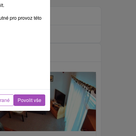
t.
tné pro provoz této
brané
Povolit vše