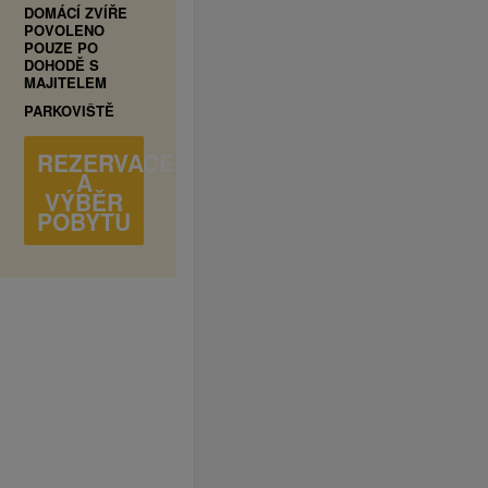
DOMÁCÍ ZVÍŘE
POVOLENO
POUZE PO
DOHODĚ S
MAJITELEM
PARKOVIŠTĚ
REZERVACE
A
VÝBĚR
POBYTU