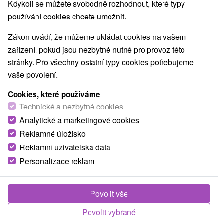
Navigovat do místa
Kdykoli se můžete svobodně rozhodnout, které typy
používání cookies chcete umožnit.
O ZAŘÍZENÍ
VYBAVENÍ
Zákon uvádí, že můžeme ukládat cookies na vašem
zařízení, pokud jsou nezbytně nutné pro provoz této
stránky. Pro všechny ostatní typy cookies potřebujeme
vaše povolení.
Cookies, které používáme
Technické a nezbytné cookies
Analytické a marketingové cookies
Reklamné úložisko
Reklamní uživatelská data
Personalizace reklam
Povolit vše
Povolit vybrané