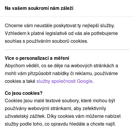
Na vašem soukromí nám záleží
člen skupiny
Sorger
Chceme vám neustále poskytovat ty nejlepší služby.
Prešovský kraj
Poprad
Vila Strážan Poprad - Stráže pod Tatrami
Vzhledem k platné legislativě od vás ale potřebujeme
souhlas s používáním souborů cookies.
Vila Strážan Poprad - Stráže pod
Tatrami
Více o personalizaci a měření
Poprad
Abychom věděli, co se děje na webových stránkách a
mohli vám přizpůsobit nabídky či reklamu, používáme
cookies a také
služby společnosti Google
.
Rezervovat přes booking
Co jsou cookies?
Cookies jsou malé textové soubory, které mohou být
používány webovými stránkami, aby zefektivnily
REZERVACE A VÝBĚR POBYTU
uživatelský zážitek. Díky cookies vám můžeme nabízet
Kontaktujte přímo ubytovatele.
služby podle toho, co opravdu hledáte a chcete najít.