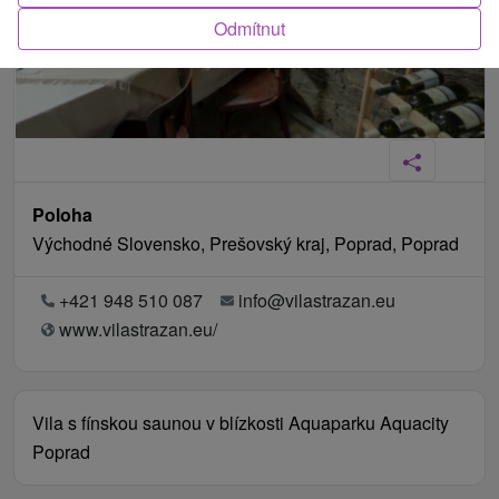
Odmítnut
Poloha
Východné Slovensko, Prešovský kraj, Poprad, Poprad
+421 948 510 087
info@vilastrazan.eu
www.vilastrazan.eu/
Vila s fínskou saunou v blízkosti Aquaparku Aquacity
Poprad