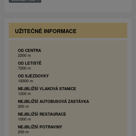
x dvojlôžková posteľ, 1 x prístelka vo forme
výsuvného lôžka, kúpeľne, kuchyne, SAT TV,
kanvica, chladnička, mikrovlnnou rúrou, a WiFi.
UŽITEČNÉ INFORMACE
OD CENTRA
2300 m
OD LETIŠTĚ
7200 m
OD SJEZDOVKY
19300 m
NEJBLIŽŠÍ VLAKOVÁ STANICE
1200 m
NEJBLIŽŠÍ AUTOBUSOVÁ ZASTÁVKA
200 m
NEJBLIŽŠÍ RESTAURACE
1000 m
NEJBLIŽŠÍ POTRAVINY
200 m