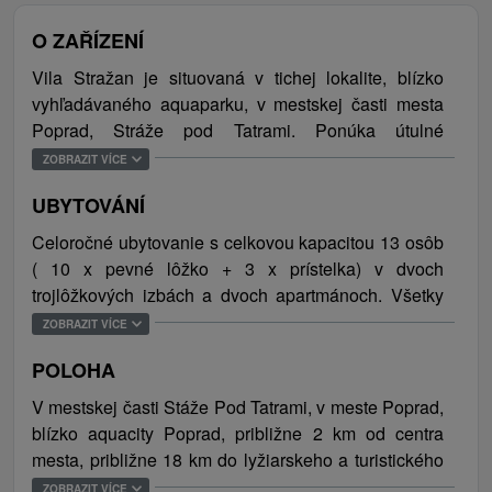
O ZAŘÍZENÍ
Vila Stražan je situovaná v tichej lokalite, blízko
vyhľadávaného aquaparku, v mestskej časti mesta
Poprad, Stráže pod Tatrami. Ponúka útulné
ubytovanie v trojlôžkových izbách so spoločnou
ZOBRAZIT VÍCE
kúpeľňou a v apartmánoch, ktoré majú vlastné
UBYTOVÁNÍ
kúpeľňe a kuchynky. Izby sú vybavené chladničkou,
sedením a televízorom so satelitným príjmom,
Celoročné ubytovanie s celkovou kapacitou 13 osôb
apartmány navyše disponujú kuchynským kútom.
( 10 x pevné lôžko + 3 x prístelka) v dvoch
Počas pobytu je ubytovaným hosťom k dispozícií
trojlôžkových izbách a dvoch apartmánoch. Všetky
vínna pivnička s príjemným posedením, spoločenská
izby majú televízor so satelitným príjmom.
ZOBRAZIT VÍCE
miestnosť s barom, televízorom, jedálenským
Dvojlôžkové izby majú vlastné sociálne zariadenie
sedením a plne zariadená kuchyňa. V rámci
POLOHA
so sprchovým kútom a toaletou. Na apartmánoch je k
doplnkových služieb je možné zrelaxovať vo fínskej
dispozícii plne zariadená kuchynka s plynovou
V mestskej časti Stáže Pod Tatrami, v meste Poprad,
saune. Upravená záhrada je ideálnym miestom na
dvojplatničkou. Trojlôžkové izby disponujú
blízko aquacity Poprad, približne 2 km od centra
posedenie. Deti sa zabavia s hračkami, pri loptových
spoločnou kúpeľňou s vaňou a toaletou. V
mesta, približne 18 km do lyžiarskeho a turistického
hrách a na hojdačke. Samozrejmosťou je pripojenie
priestoroch vily sú k dipozícii ešte dodatočné toalety,
centra Tatranská Lomnica a 11 km od Národného
ZOBRAZIT VÍCE