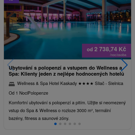
2 738,74
Kč
od
/noc/osoba
Ubytování s polopenzí a vstupem do Wellness a
Spa: Klienty jeden z nejlépe hodnocených hotelů
Wellness & Spa Hotel Kaskady
★
★
★
★
Sliač - Sielnica
Od 1 Noci
Polopenze
Komfortní ubytování s polopenzí a pitím. Užijte si neomezený
vstup do Spa & Wellness o rozloze 3000 m², termální
bazény, fitness a saunové zóny.