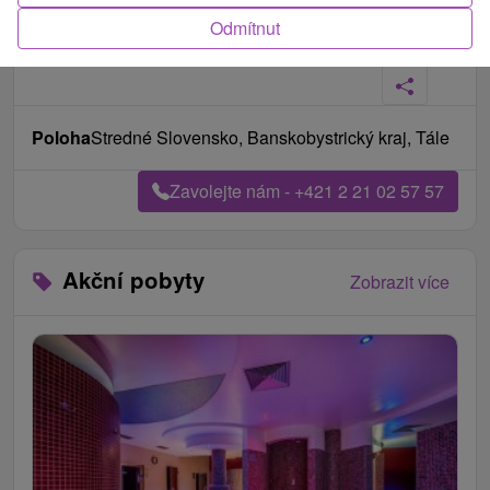
Odmítnut
Fotografie od zákazníků
+32
Poloha
Stredné Slovensko, Banskobystrický kraj, Tále
Zavolejte nám - +421 2 21 02 57 57
Akční pobyty
Zobrazit více