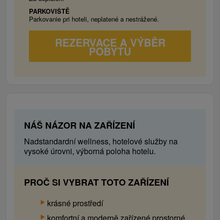
příjmem, minibar, telefon, sprcha, toaleta,
PARKOVIŠTĚ
ručníky, hotelová kosmetika, WiFi.
Parkovanie pri hoteli, neplatené a nestrážené.
Apartmán
Jediný apartmán je rozdělen na denní a
REZERVACE A VÝBĚR
ložnicovou část. Vybavení pokoje: balkon, HD
POBYTU
TV se satelitním příjmem, minibar, telefon,
prostorná koupelna, župany, vysoušeč vlasů,
sprcha, toaleta, ručníky, hotelová kosmetika,
WiFi, balkon.
NÁŠ NÁZOR NA ZAŘÍZENÍ
Nadstandardní wellness, hotelové služby na
vysoké úrovni, výborná poloha hotelu.
PROČ SI VYBRAT TOTO ZAŘÍZENÍ
krásné prostředí
komfortní a moderně zařízené prostorné