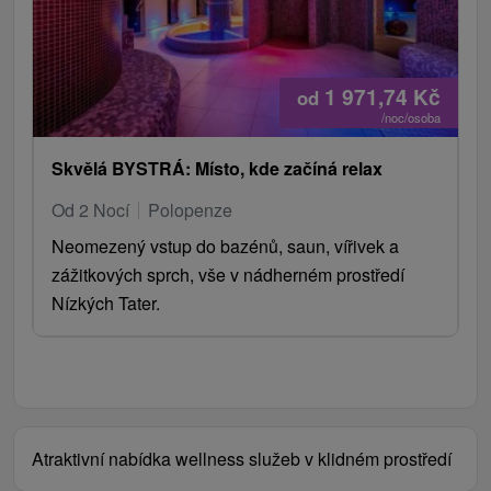
1 971,74
Kč
od
/noc/osoba
Skvělá BYSTRÁ: Místo, kde začíná relax
Od 2 Nocí
Polopenze
Neomezený vstup do bazénů, saun, vířivek a
zážitkových sprch, vše v nádherném prostředí
Nízkých Tater.
Atraktivní nabídka wellness služeb v klidném prostředí