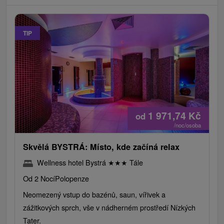
TIP
1 971,74
Kč
od
/noc/osoba
Skvělá BYSTRÁ: Místo, kde začíná relax
Wellness hotel Bystrá
★
★
★
Tále
Od 2 Nocí
Polopenze
Neomezený vstup do bazénů, saun, vířivek a
zážitkových sprch, vše v nádherném prostředí Nízkých
Tater.