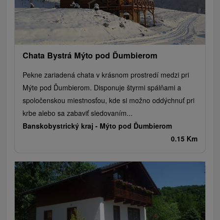
Chata Bystrá Mýto pod Ďumbierom
Pekne zariadená chata v krásnom prostredí medzi pri
Mýte pod Ďumbierom. Disponuje štyrmi spálňami a
spoločenskou miestnosťou, kde si možno oddýchnuť pri
krbe alebo sa zabaviť sledovaním...
Banskobystrický kraj -
Mýto pod Ďumbierom
0.15 Km