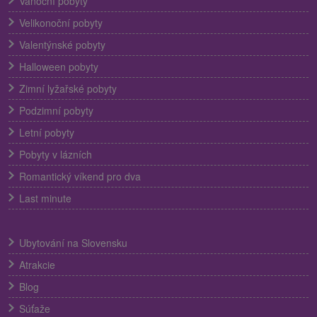
Vánoční pobyty
Velikonoční pobyty
Valentýnské pobyty
Halloween pobyty
Zimní lyžařské pobyty
Podzimní pobyty
Letní pobyty
Pobyty v lázních
Romantický víkend pro dva
Last minute
Ubytování na Slovensku
Atrakcie
Blog
Súťaže