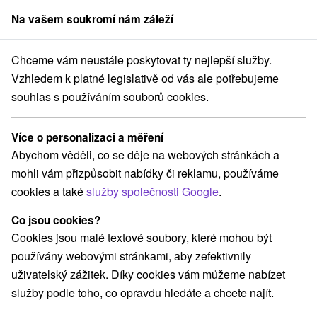
Na vašem soukromí nám záleží
člen skupiny
Sorger
Chceme vám neustále poskytovat ty nejlepší služby.
ovensko
Banskobystrický kraj
Tále
Wellness hotel Bystrá *** Tále
Vzhledem k platné legislativě od vás ale potřebujeme
souhlas s používáním souborů cookies.
Wellness hotel Bystrá
★
★
★
Tále
Tále
Více o personalizaci a měření
Abychom věděli, co se děje na webových stránkách a
mohli vám přizpůsobit nabídky či reklamu, používáme
Rezervace a výběr pobytu
cookies a také
služby společnosti Google
.
Co jsou cookies?
Navigovat do místa
Cookies jsou malé textové soubory, které mohou být
používány webovými stránkami, aby zefektivnily
O ZAŘÍZENÍ
POBYTY
VYBAVENÍ
RECENZE
uživatelský zážitek. Díky cookies vám můžeme nabízet
služby podle toho, co opravdu hledáte a chcete najít.
9,5
vynikající
153 recenzí
·