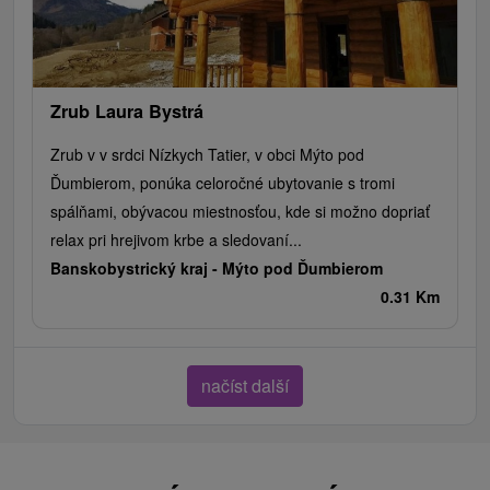
Zrub Laura Bystrá
Zrub v v srdci Nízkych Tatier, v obci Mýto pod
Ďumbierom, ponúka celoročné ubytovanie s tromi
spálňami, obývacou miestnosťou, kde si možno dopriať
relax pri hrejivom krbe a sledovaní...
Banskobystrický kraj -
Mýto pod Ďumbierom
0.31 Km
načíst další