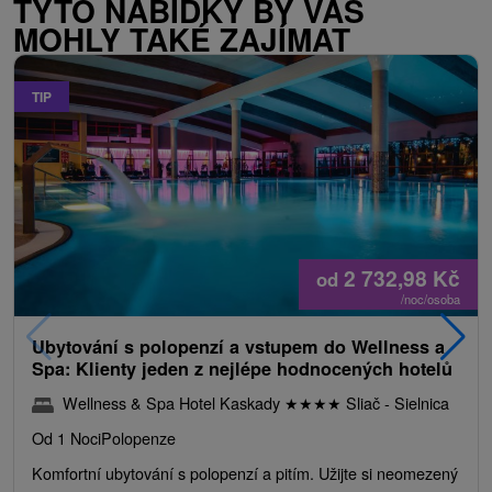
TYTO NABÍDKY BY VÁS
MOHLY TAKÉ ZAJÍMAT
TIP
2 732,98
Kč
od
/noc/osoba
Ubytování s polopenzí a vstupem do Wellness a
Spa: Klienty jeden z nejlépe hodnocených hotelů
Wellness & Spa Hotel Kaskady
★
★
★
★
Sliač - Sielnica
Od 1 Noci
Polopenze
Komfortní ubytování s polopenzí a pitím. Užijte si neomezený