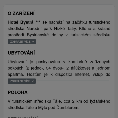
O ZAŘÍZENÍ
Hotel Bystrá ***
se nachází na začátku turistického
střediska Národní park Nízké Tatry. Klidné a krásné
prostředí Bystrianské doliny v turistickém středisku
Tále nabízí dokonalý prostor na relax, dovolenou, či
ZOBRAZIT VÍCE
odpočinek. Hotel nabízí ubytování v moderně
UBYTOVÁNÍ
zařízených pokojích v pastelových barvách a hostům je
k dispozici Vodní a saunový svět, masáže a
Ubytování je poskytováno v komfortně zařízených
kosmetické procedury. Ve společných prostorách
pokojích (2 jedno-, 34 dvou-, 2 třílůžkové) a jednom
hotelu je možné zahrát si stolní tenis, kulečník a šipky
apartmá. Hostům je k dispozici internet, vstup do
a v areálu hotelu se nachází také tenisový kurt a
vodního světa a soukromé parkoviště. V těsné blízkosti
ZOBRAZIT VÍCE
zahrada.
hotelu je možnost ubytování ve stylových srubech s
POLOHA
kapacitou 30 osob.
Svou nabídkou a rozsahem služeb hotel uspokojí
V turistickém středisku Tále, cca 2 km od lyžařského
požadavky i náročnějších klientů a na své si zde
střediska Tále a Mýto pod Ďumbierom.
přijdou rodiny s dětmi, páry, jednotlivci, ale i skupiny a
to během celého roku. V zimě muzu hosté využít slevy