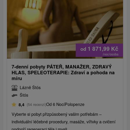
1 871,99
Kč
od
/noc/osoba
7-denní pobyty PÁTEŘ, MANAŽER, ZDRAVÝ
HLAS, SPELEOTERAPIE: Zdraví a pohoda na
míru
Lázně Štós
Štós
Od 6 Nocí
Polopenze
8,4
(54 recenzí)
Vyberte si pobyt přizpůsobený vašim potřebám –
individuální léčebné procedury, masáže, vířivky a cvičení
podpoří regeneraci těla i mysli.