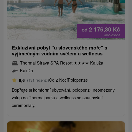
2 176,30
Kč
od
/noc/osoba
Exkluzivní pobyt "u slovenského moře" s
výjimečným vodním světem a wellness
Thermal Šírava SPA Resort
★
★
★
★
Kaluža
Kaluža
Od 2 Nocí
Polopenze
9,6
(131 recenzí)
Dopřejte si komfortní ubytování, polopenzi, neomezený
vstup do Thermalparku a wellness se saunovými
ceremoniály.