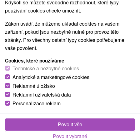
Kdykoli se můžete svobodně rozhodnout, které typy
Nejprodávanější
používání cookies chcete umožnit.
Zákon uvádí, že můžeme ukládat cookies na vašem
zařízení, pokud jsou nezbytně nutné pro provoz této
Obce a města
stránky. Pro všechny ostatní typy cookies potřebujeme
vaše povolení.
Kaluža
(2)
Štós
(1)
Cookies, které používáme
TOP - NEJPRODÁVANĚJŠÍ
NEJLEVNĚJŠ
Technické a nezbytné cookies
VŠECHNY
Analytické a marketingové cookies
Reklamné úložisko
Reklamní uživatelská data
Akcia
Personalizace reklam
Povolit vše
Sleva 64 %
Povolit vybrané