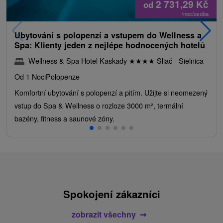
2 731,29
Kč
od
/noc/osoba
Ubytování s polopenzí a vstupem do Wellness a
Spa: Klienty jeden z nejlépe hodnocených hotelů
Wellness & Spa Hotel Kaskady
★
★
★
★
Sliač - Sielnica
Od 1 Noci
Polopenze
Komfortní ubytování s polopenzí a pitím. Užijte si neomezený
vstup do Spa & Wellness o rozloze 3000 m², termální
bazény, fitness a saunové zóny.
Spokojení zákazníci
zobrazit všechny