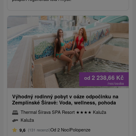
2 238,66
Kč
od
/noc/osoba
Výhodný rodinný pobyt v oáze odpočinku na
Zemplínské Šíravě: Voda, wellness, pohoda
Thermal Šírava SPA Resort
★
★
★
★
Kaluža
Kaluža
Od 2 Nocí
Polopenze
9,6
(131 recenzí)