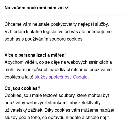
Na vašem soukromí nám záleží
člen skupiny
Sorger
Chceme vám neustále poskytovat ty nejlepší služby.
Pobyty na Slovensku
Wellness pobyty s polopenzí
Košický kraj
Vzhledem k platné legislativě od vás ale potřebujeme
souhlas s používáním souborů cookies.
Wellness pobyty s polopenzí
Košický kraj
Více o personalizaci a měření
Abychom věděli, co se děje na webových stránkách a
Kategorie
mohli vám přizpůsobit nabídky či reklamu, používáme
cookies a také
služby společnosti Google
.
Všechny kategorie
Pobyty v akci
(2)
Wellness pobyty
Víkendové pobyty
(5)
(6)
Co jsou cookies?
Romantické pobyty
Pobyty pro seniory
(1)
(2)
Cookies jsou malé textové soubory, které mohou být
Rodinné pobyty
(3)
používány webovými stránkami, aby zefektivnily
uživatelský zážitek. Díky cookies vám můžeme nabízet
služby podle toho, co opravdu hledáte a chcete najít.
Vyberte lokalitu nebo termín