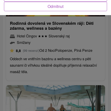
3 073,01
Kč
od
Odmítnut
1 109,98
Kč
od
/noc/osoba
Rodinná dovolená ve Slovenském ráji: Děti
zdarma, wellness a bazény
Hotel Čingov
★
★
★
Slovenský raj
Smižany
Od 2 Nocí
Polopenze, Plná Penze
8,8
(99 recenzí)
Oddech ve vnitřním bazénu a wellness centru s pěti
saunami či vířivkou ideálně doplňuje příjemná relaxační
masáž těla.