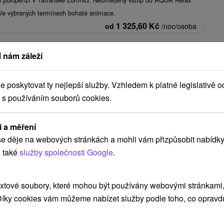
Ve vybraných termínech bohaté animace.
1 325,60
Kč
od
/noc/osoba
 nám záleží
átním rodinném resortu pod Tatrami: Wellness a
a sportoviště
poskytovat ty nejlepší služby. Vzhledem k platné legislativě o
ivná
Od 2 Nocí
Polopenze
 s používáním souborů cookies.
odolatelnou kombinací služeb, aktivit a dětských atrakcí ve „Family
í malé i velké.
i a měření
1 742,54
Kč
od
/noc/osoba
e děje na webových stránkách a mohli vám přizpůsobit nabídky
 také
služby společnosti Google
.
Zobrazit více
xtové soubory, které mohou být používány webovými stránkami, 
 Díky cookies vám můžeme nabízet služby podle toho, co opravd
Kaluža
(4)
Stará Lesná
(4)
Poprad
(3)