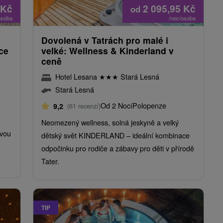
Kč
2 095,95
Kč
od
osoba
/noc/osoba
Dovolená v Tatrách pro malé i
bce
velké: Wellness & Kinderland v
ceně
Hotel Lesana
★
★
★
Stará Lesná
Stará Lesná
Od 2 Nocí
Polopenze
9,2
(61 recenzí)
Neomezený wellness, solná jeskyně a velký
ovou
dětský svět KINDERLAND – ideální kombinace
odpočinku pro rodiče a zábavy pro děti v přírodě
Tater.
TIP