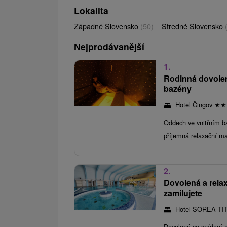
Lokalita
Západné Slovensko
(50)
Stredné Slovensko
Nejprodávanější
1.
Rodinná dovolen
bazény
Hotel Čingov
★
★
Oddech ve vnitřním ba
příjemná relaxační ma
2.
Dovolená a relax
zamilujete
Hotel SOREA TI
Dovolená se snídaní 