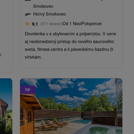
Smokovec
Horný Smokovec
Od 1 Noci
Polopenze
9,1
(371 recenzí)
Dovolenka v s ubytovaním a polpenziou. V cene
aj neobmedzený prístup do nového saunového
sveta, fitness centra a k plaveckému bazénu či
,
vírivkám.
TIP