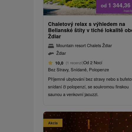
1 344,36
od
/noc/
Chaletový relax s výhledem na
Belianské štíty v tiché lokalitě o
Ždiar
Mountain resort Chalets Ždiar
Ždiar
Od 2 Nocí
10,0
(1 recenzí)
Bez Stravy, Snídaně, Polopenze
Příjemné ubytování bez stravy nebo s bufet
snídaní či polopenzí, se soukromou finskou
saunou a venkovní jacuzzi.
Akcia