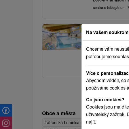
centra s tobogánem. 
3.
Na vašem soukromí
Dovolená v unik
vstup na všechn
Chceme vám neustále 
Family Resort Luč
potřebujeme souhlas
Rodinná dovolená s ne
Resort Lučivná,“ potěš
Více o personalizac
Abychom věděli, co s
používáme cookies a
Co jsou cookies?
Cookies jsou malé te
Obce a města
uživatelský zážitek.
najít.
Tatranská Lomnica
(4)
Štrbské Pleso
(4)