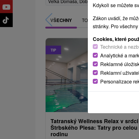
Zobra
Veľká Domaša, Dobrá
(3)
Ždiar
(3)
Kdykoli se můžete sv
Zákon uvádí, že může
TOP - NEJPRODÁVANĚJŠÍ
VŠECHNY
stránky. Pro všechny
Cookies, které pou
Technické a nezb
TIP
Analytické a mar
Reklamné úložis
Reklamní uživate
Personalizace re
1 750,79
od
/noc/
Tatranský Wellness Relax v srdci
Štrbského Plesa: Tatry pro celou
rodinu