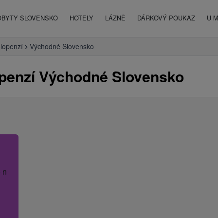
OBYTY SLOVENSKO
HOTELY
LÁZNĚ
DÁRKOVÝ POUKAZ
U 
olopenzí
Východné Slovensko
openzí Východné Slovensko
 název hotelu.