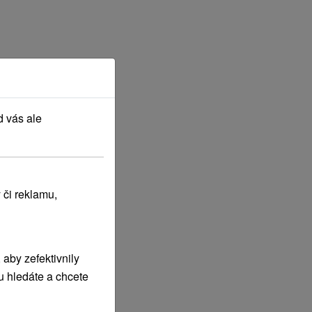
d vás ale
 či reklamu,
aby zefektivnily
u hledáte a chcete