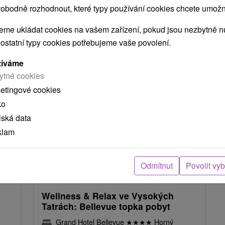
zit vše
obodně rozhodnout, které typy používání cookies chcete umožni
me ukládat cookies na vašem zařízení, pokud jsou nezbytně nu
NEJLEVNĚJŠÍ
NEJDRAŽŠÍ
PODLE HODNOCENÍ
 ostatní typy cookies potřebujeme vaše povolení.
žíváme
ytné cookies
Akcia
ketingové cookies
ko
lská data
klam
Kč
2 761,25
Kč
od
Odmítnut
Povolit vy
osoba
/noc/osoba
Wellness & Relax ve Vysokých
Tatrách: Bellevue topka pobyt
Grand Hotel Bellevue
★
★
★
★
Horný