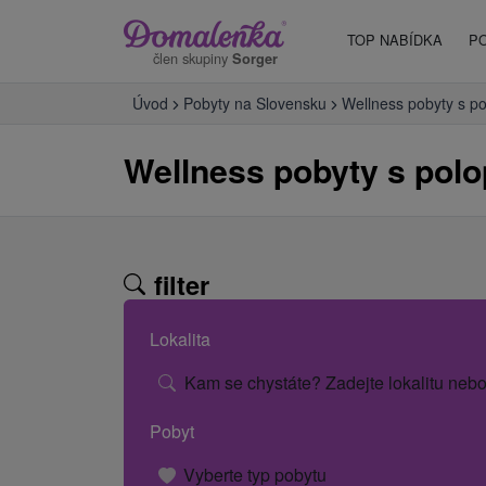
TOP NABÍDKA
P
člen skupiny
Sorger
Úvod
Pobyty na Slovensku
Wellness pobyty s p
Wellness pobyty s pol
filter
Lokalita
Kam se chystáte? Zadejte lokalitu nebo
Pobyt
Vyberte typ pobytu