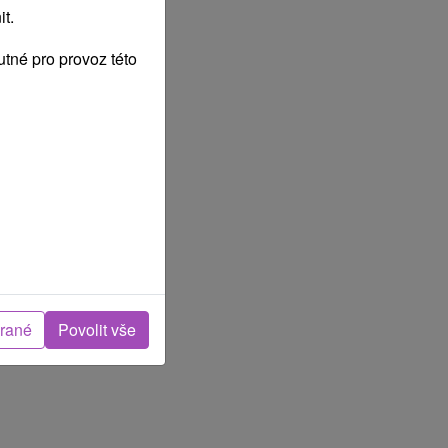
t.
tné pro provoz této
brané
Povolit vše