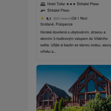
Hotel Toliar
★
★
★
Štrbské Pleso
Štrbské Pleso
Od 1 Noci
9,1
(624 recenzí)
Snídaně, Polopenze
Horská dovolená s ubytováním, stravou a
denním 3-hodinovým vstupem do Vitálního
světa. Užijte si bazén se slanou vodou, sauny
vířivku a...