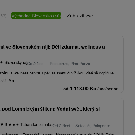
Zobrazit vše
(53)
Východné Slovensko
(40)
á ve Slovenském ráji: Děti zdarma, wellness a
★
Slovenský raj
Od 2 Nocí
Polopenze, Plná Penze
zénu a wellness centru s pěti saunami či vířivkou ideálně doplňuje
sáž těla.
1 113,00
Kč
od
/noc/osoba
 pod Lomnickým štítem: Vodní svět, který si
TRIS
★
★
★
Tatranská Lomnica
Od 2 Nocí
Snídaně, Polopenze
a polopenzí v Tatranské Lomnici. Neomezený vstup do AQUA Relax