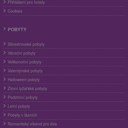
Přihlášení pro hotely
Cookies
POBYTY
Silvestrovské pobyty
Vánoční pobyty
Velikonoční pobyty
Valentýnské pobyty
Halloween pobyty
Zimní lyžařské pobyty
Podzimní pobyty
Letní pobyty
Pobyty v lázních
Romantický víkend pro dva