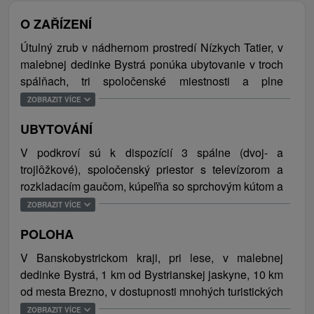
O ZAŘÍZENÍ
Útulný zrub v nádhernom prostredí Nízkych Tatier, v
malebnej dedinke Bystrá ponúka ubytovanie v troch
spálňach, tri spoločenské miestnosti a plne
vybavenú kuchyňu. Na príjemné letné chvíle s
ZOBRAZIT VÍCE
najbližšími slúži terasa s pohodovým sedením,
UBYTOVÁNÍ
prípadne altánok s krbom a prenosné ohnisko.
Infrasauna a vonkajšia vírivka sa postarajú o
V podkroví sú k dispozícií 3 spálne (dvoj- a
dokonalý relax a oddych. Najmenších návštevníkov
trojlôžkové), spoločenský priestor s televízorom a
poteší detský kútik vo vnútri zrubu. K dispozícií je
rozkladacím gaučom, kúpeľňa so sprchovým kútom a
samostatná miestnosť na úschovu lyží a bicyklov.
toaletou. Na prízemí sa nachádza spoločenská
ZOBRAZIT VÍCE
Samozrejmosťou je bezplatné WiFi pripojenie na
miestnosť s poľovníckou tematikou (gauč, TV/SAT,
internet. Priamo pred objektom sú pre hostí
POLOHA
šípky, spoločenské hry), infrasauna a kúpeľňa so
zabezpečené 2 parkovacie miesta. Ubytovanie je
sprchovým kútom (umývadlo, sušič na vlasy, uteráky,
V Banskobystrickom kraji, pri lese, v malebnej
ideálne pre rodiny s deťmi, skupiny priateľov, ktorí
WC, práčka, sušička). Poschodie ponúka oddych v
dedinke Bystrá, 1 km od Bystrianskej jaskyne, 10 km
túžia relaxovať v lone prírody.
obývacej miestnosti s kachľovou pecou (TV/SAT,
od mesta Brezno, v dostupnosti mnohých turistických
rozkladací gauč, vinotéka, jedálenské sedenie), plne
atrakcií ako Tarzánia Tále (5,6 km), Ajax farma (2,5
Bystrianska dolina je súčasťou Národného parku
ZOBRAZIT VÍCE