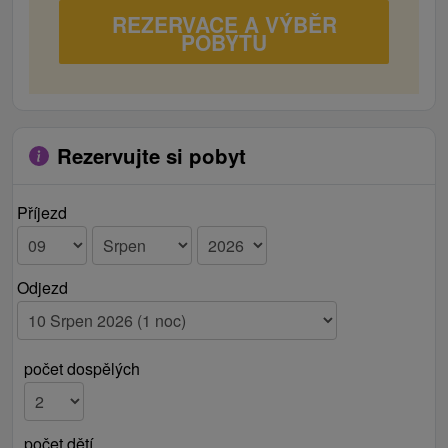
REZERVACE A VÝBĚR
POBYTU
Rezervujte si pobyt
Příjezd
Odjezd
počet dospělých
počet dětí