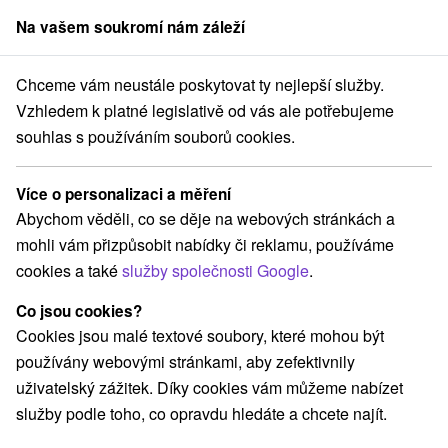
Na vašem soukromí nám záleží
člen skupiny
Sorger
Chceme vám neustále poskytovat ty nejlepší služby.
edné Slovensko
Banskobystrický kraj
Bystrá
Zrub Ďurík Valaská
Vzhledem k platné legislativě od vás ale potřebujeme
souhlas s používáním souborů cookies.
Zrub Ďurík Valaská
Bystrá
Více o personalizaci a měření
Abychom věděli, co se děje na webových stránkách a
mohli vám přizpůsobit nabídky či reklamu, používáme
Rezervovat přes booking
cookies a také
služby společnosti Google
.
Co jsou cookies?
Cookies jsou malé textové soubory, které mohou být
REZERVACE A VÝBĚR POBYTU
používány webovými stránkami, aby zefektivnily
Kontaktujte přímo ubytovatele.
uživatelský zážitek. Díky cookies vám můžeme nabízet
služby podle toho, co opravdu hledáte a chcete najít.
Navigovat do místa