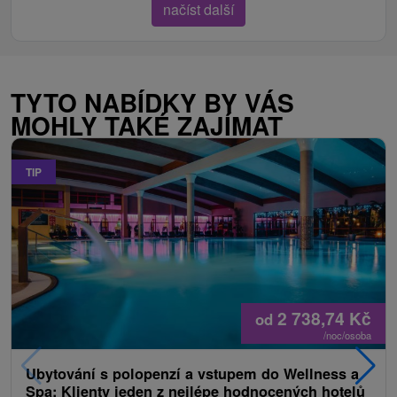
načíst další
TYTO NABÍDKY BY VÁS
MOHLY TAKÉ ZAJÍMAT
TIP
2 738,74
Kč
od
/noc/osoba
Ubytování s polopenzí a vstupem do Wellness a
Spa: Klienty jeden z nejlépe hodnocených hotelů