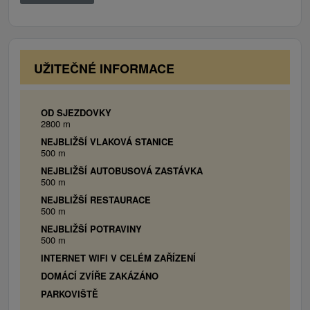
1 x Dvojlôžková spálňa:
1 x manželská posteľ,
balkón, WiFi.
Doplňujúce lôžka:
4 x prístelka ( rozkladací
gauč v spoločenskej miestnosti).
UŽITEČNÉ INFORMACE
OD SJEZDOVKY
2800 m
NEJBLIŽŠÍ VLAKOVÁ STANICE
500 m
NEJBLIŽŠÍ AUTOBUSOVÁ ZASTÁVKA
500 m
NEJBLIŽŠÍ RESTAURACE
500 m
NEJBLIŽŠÍ POTRAVINY
500 m
INTERNET WIFI V CELÉM ZAŘÍZENÍ
DOMÁCÍ ZVÍŘE ZAKÁZÁNO
PARKOVIŠTĚ