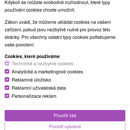
Kdykoli se můžete svobodně rozhodnout, které typy
O ZAŘÍZENÍ
VYBAVENÍ
používání cookies chcete umožnit.
Zákon uvádí, že můžeme ukládat cookies na vašem
zařízení, pokud jsou nezbytně nutné pro provoz této
stránky. Pro všechny ostatní typy cookies potřebujeme
vaše povolení.
Cookies, které používáme
Technické a nezbytné cookies
Analytické a marketingové cookies
Reklamné úložisko
Reklamní uživatelská data
Personalizace reklam
Povolit vše
Povolit vybrané