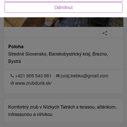
Odmítnut
Poloha
Stredné Slovensko, Banskobystrický kraj, Brezno,
Bystrá
+421 905 543 981
juraj.trebko@gmail.com
www.zrubdurik.sk/
Komfortný zrub v Nízkych Tatrách s terasou, altánkom,
infrasaunou a vírivkou