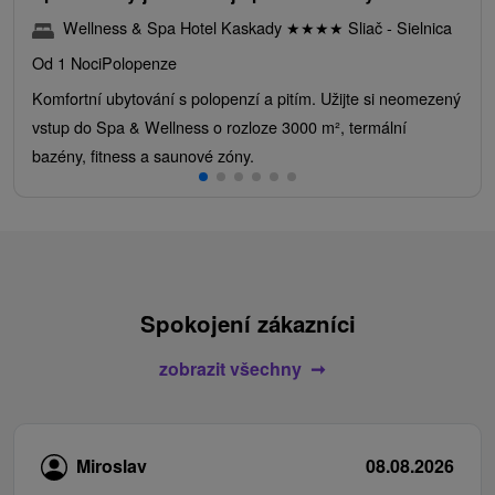
Wellness & Spa Hotel Kaskady
★
★
★
★
Sliač - Sielnica
Od 1 Noci
Polopenze
Komfortní ubytování s polopenzí a pitím. Užijte si neomezený
vstup do Spa & Wellness o rozloze 3000 m², termální
bazény, fitness a saunové zóny.
Spokojení zákazníci
zobrazit všechny
Miroslav
08.08.2026