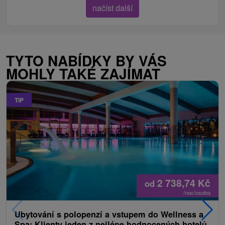
načíst další
TYTO NABÍDKY BY VÁS
MOHLY TAKÉ ZAJÍMAT
TIP
2 738,74
Kč
od
/noc/osoba
Ubytování s polopenzí a vstupem do Wellness a
Spa: Klienty jeden z nejlépe hodnocených hotelů