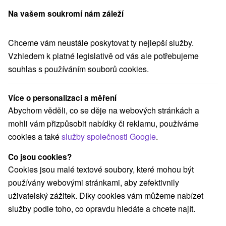
Na vašem soukromí nám záleží
člen skupiny
Sorger
Chceme vám neustále poskytovat ty nejlepší služby.
skobystrický kraj
Trnavá Hora
Zruby pod Borovicou Trnavá Hora
Vzhledem k platné legislativě od vás ale potřebujeme
souhlas s používáním souborů cookies.
Zruby pod Borovicou Trnavá Hora
Trnavá Hora
Více o personalizaci a měření
Abychom věděli, co se děje na webových stránkách a
mohli vám přizpůsobit nabídky či reklamu, používáme
REZERVACE A VÝBĚR POBYTU
cookies a také
služby společnosti Google
.
Kontaktujte přímo ubytovatele.
Co jsou cookies?
Navigovat do místa
Cookies jsou malé textové soubory, které mohou být
používány webovými stránkami, aby zefektivnily
O ZAŘÍZENÍ
VYBAVENÍ
uživatelský zážitek. Díky cookies vám můžeme nabízet
služby podle toho, co opravdu hledáte a chcete najít.