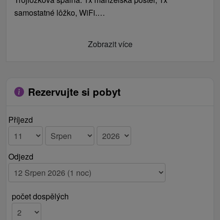
samostatné lôžko, WiFi.
Spoločenská miestnosť: krb / kachle, TV/SAT, gauč.
Kuchynský kút: chladnička, mikrovlnná rúra,
Zobrazit více
jedálenské sedenie.
Kúpeľňa s toaletou: umývadlo, sprchovací kút, uteráky.
Rezervujte si pobyt
Příjezd
Odjezd
počet dospělých