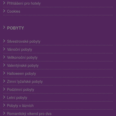
Přihlášení pro hotely
Cookies
POBYTY
Silvestrovské pobyty
Vánoční pobyty
Velikonoční pobyty
Valentýnské pobyty
Halloween pobyty
Zimní lyžařské pobyty
Podzimní pobyty
Letní pobyty
Pobyty v lázních
Romantický víkend pro dva