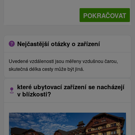
POKRAČOVAT
Nejčastější otázky o zařízení
Uvedené vzdálenosti jsou měřeny vzdušnou čarou,
skutečná délka cesty může být jiná.
které ubytovací zařízení se nacházejí
v blízkosti?