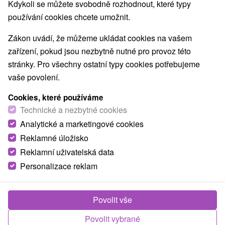
Kdykoli se můžete svobodně rozhodnout, které typy
Navigovat do místa
používání cookies chcete umožnit.
Zákon uvádí, že můžeme ukládat cookies na vašem
O ZAŘÍZENÍ
VYBAVENÍ
zařízení, pokud jsou nezbytně nutné pro provoz této
stránky. Pro všechny ostatní typy cookies potřebujeme
vaše povolení.
Cookies, které používáme
Technické a nezbytné cookies
Analytické a marketingové cookies
Reklamné úložisko
Reklamní uživatelská data
Personalizace reklam
Povolit vše
Povolit vybrané