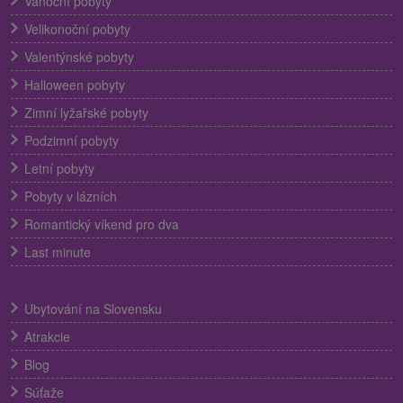
Vánoční pobyty
Velikonoční pobyty
Valentýnské pobyty
Halloween pobyty
Zimní lyžařské pobyty
Podzimní pobyty
Letní pobyty
Pobyty v lázních
Romantický víkend pro dva
Last minute
Ubytování na Slovensku
Atrakcie
Blog
Súťaže