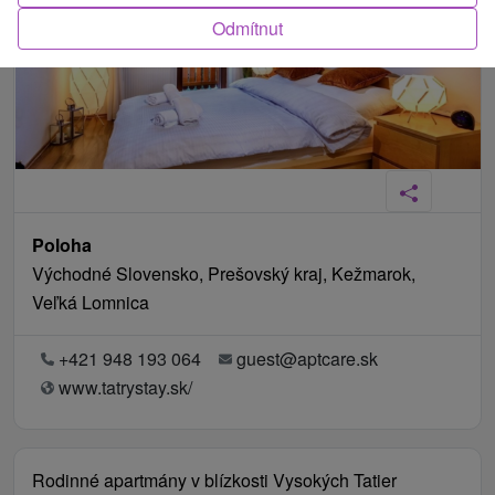
Odmítnut
Poloha
Východné Slovensko, Prešovský kraj, Kežmarok,
Veľká Lomnica
+421 948 193 064
guest@aptcare.sk
www.tatrystay.sk/
Rodinné apartmány v blízkosti Vysokých Tatier