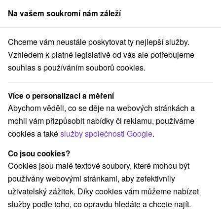
Na vašem soukromí nám záleží
člen skupiny
Sorger
Chceme vám neustále poskytovat ty nejlepší služby.
ica
AC Cactus Cozy Apartment Tatry, AC Cactus Luxury Apartment H
Vzhledem k platné legislativě od vás ale potřebujeme
souhlas s používáním souborů cookies.
AC Cactus Cozy Apartment Tatry,
AC Cactus Luxury Apartment High
Více o personalizaci a měření
Tatras Veľká Lomnica
Abychom věděli, co se děje na webových stránkách a
Veľká Lomnica
mohli vám přizpůsobit nabídky či reklamu, používáme
cookies a také
služby společnosti Google
.
Rezervovat přes booking
Co jsou cookies?
Cookies jsou malé textové soubory, které mohou být
používány webovými stránkami, aby zefektivnily
uživatelský zážitek. Díky cookies vám můžeme nabízet
REZERVACE A VÝBĚR POBYTU
služby podle toho, co opravdu hledáte a chcete najít.
Kontaktujte přímo ubytovatele.