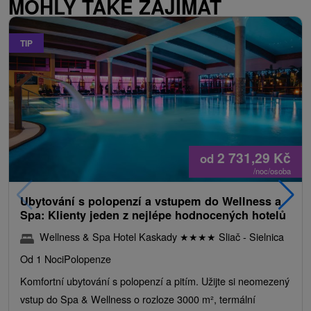
MOHLY TAKÉ ZAJÍMAT
TIP
2 731,29
Kč
od
/noc/osoba
Ubytování s polopenzí a vstupem do Wellness a
Spa: Klienty jeden z nejlépe hodnocených hotelů
Wellness & Spa Hotel Kaskady
★
★
★
★
Sliač - Sielnica
Od 1 Noci
Polopenze
Komfortní ubytování s polopenzí a pitím. Užijte si neomezený
vstup do Spa & Wellness o rozloze 3000 m², termální