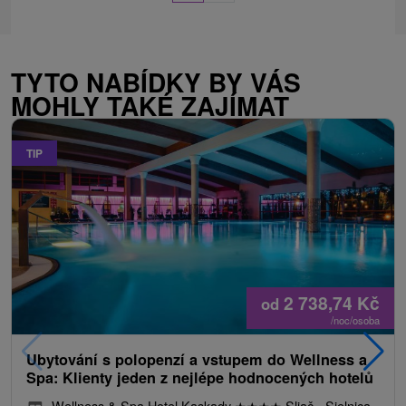
TYTO NABÍDKY BY VÁS
MOHLY TAKÉ ZAJÍMAT
TIP
2 738,74
Kč
od
/noc/osoba
Ubytování s polopenzí a vstupem do Wellness a
Spa: Klienty jeden z nejlépe hodnocených hotelů
Wellness & Spa Hotel Kaskady
★
★
★
★
Sliač - Sielnica