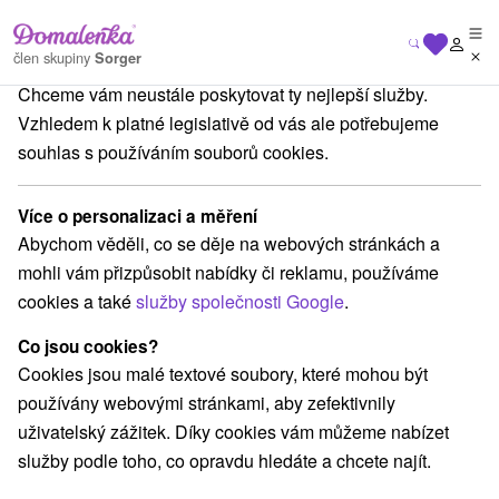
Na vašem soukromí nám záleží
člen skupiny
Sorger
Chceme vám neustále poskytovat ty nejlepší služby.
Apartmány
Východné Slovensko
Prešovský kraj
Veľká Lomnica
Vzhledem k platné legislativě od vás ale potřebujeme
souhlas s používáním souborů cookies.
Apartmány Veľká Lomnica
Více o personalizaci a měření
Kategorie
Abychom věděli, co se děje na webových stránkách a
mohli vám přizpůsobit nabídky či reklamu, používáme
Všechny kategorie
Hotely na Slovensku
(3)
cookies a také
služby společnosti Google
.
Apartmány
Chaty na prenájom
Drevenice
(17)
(10)
(6)
Penzióny
Priváty
Ubytovne
(10)
(3)
(1)
Co jsou cookies?
Cookies jsou malé textové soubory, které mohou být
používány webovými stránkami, aby zefektivnily
Vyberte lokalitu nebo termín
uživatelský zážitek. Díky cookies vám můžeme nabízet
služby podle toho, co opravdu hledáte a chcete najít.
TOP - NEJPRODÁVANĚJŠÍ
NEJLEVNĚJŠ
VŠECHNY