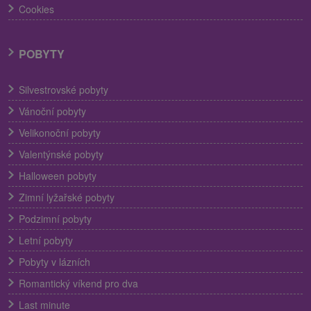
Cookies
POBYTY
Silvestrovské pobyty
Vánoční pobyty
Velikonoční pobyty
Valentýnské pobyty
Halloween pobyty
Zimní lyžařské pobyty
Podzimní pobyty
Letní pobyty
Pobyty v lázních
Romantický víkend pro dva
Last minute