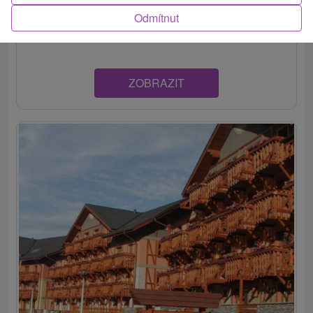
Apartmánový dom v podhorí Vysokých Tatier v tichej časti
Odmítnut
obce Veľká Lomnica ponúka ubytovanie v...
ZOBRAZIT