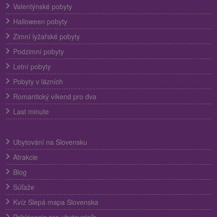
Valentýnské pobyty
Halloween pobyty
Zimní lyžařské pobyty
Podzimní pobyty
Letní pobyty
Pobyty v lázních
Romantický víkend pro dva
Last minute
Ubytování na Slovensku
Atrakcie
Blog
Súťaže
Kvíz Slepá mapa Slovenska