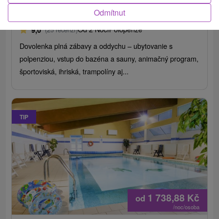
Family Resort Lučivná
Odmítnut
Lučivná
Od 2 Nocí
Polopenze
9,0
(25 recenzí)
Dovolenka plná zábavy a oddychu – ubytovanie s
polpenziou, vstup do bazéna a sauny, animačný program,
športoviská, ihriská, trampolíny aj...
TIP
1 738,88
Kč
od
/noc/osoba