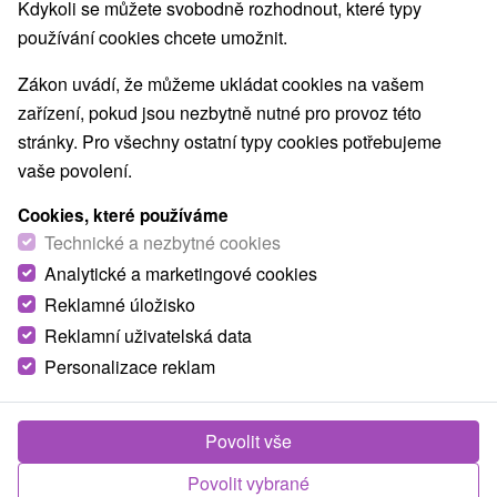
Kdykoli se můžete svobodně rozhodnout, které typy
používání cookies chcete umožnit.
Zákon uvádí, že můžeme ukládat cookies na vašem
TOP - NEJPRODÁVANĚJŠÍ
NEJLEVNĚJŠ
VŠECHNY
zařízení, pokud jsou nezbytně nutné pro provoz této
stránky. Pro všechny ostatní typy cookies potřebujeme
vaše povolení.
TIP
Cookies, které používáme
Technické a nezbytné cookies
Analytické a marketingové cookies
Reklamné úložisko
Reklamní uživatelská data
Personalizace reklam
2 371,08
Kč
od
/noc/osoba
Povolit vše
Léto v Tatrách: Rodinná dovolená s bazény a
animacemi v největším resortu
Povolit vybrané