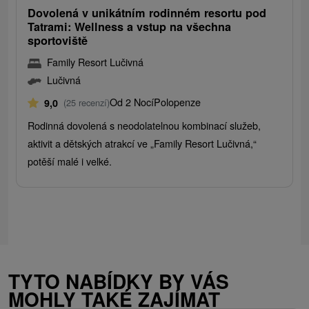
Dovolená v unikátním rodinném resortu pod
Tatrami: Wellness a vstup na všechna
sportoviště
Family Resort Lučivná
Lučivná
Od 2 Nocí
Polopenze
9,0
(25 recenzí)
Rodinná dovolená s neodolatelnou kombinací služeb,
aktivit a dětských atrakcí ve „Family Resort Lučivná,“
potěší malé i velké.
TYTO NABÍDKY BY VÁS
MOHLY TAKÉ ZAJÍMAT