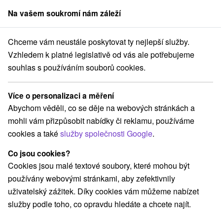
Na vašem soukromí nám záleží
člen skupiny
Sorger
Chceme vám neustále poskytovat ty nejlepší služby.
byty na Slovensku
Východné Slovensko
Prešovský kraj
Lučivná
Vzhledem k platné legislativě od vás ale potřebujeme
souhlas s používáním souborů cookies.
Pobyty Lučivná
Více o personalizaci a měření
Kategorie
Abychom věděli, co se děje na webových stránkách a
mohli vám přizpůsobit nabídky či reklamu, používáme
Všechny kategorie
Pobyty v akci
(1)
cookies a také
služby společnosti Google
.
Wellness pobyty
Víkendové pobyty
(1)
(2)
Pobyty pro seniory
Rodinné pobyty
(1)
(2)
Co jsou cookies?
Cookies jsou malé textové soubory, které mohou být
používány webovými stránkami, aby zefektivnily
Vyberte lokalitu nebo termín
uživatelský zážitek. Díky cookies vám můžeme nabízet
služby podle toho, co opravdu hledáte a chcete najít.
Nejprodávanější