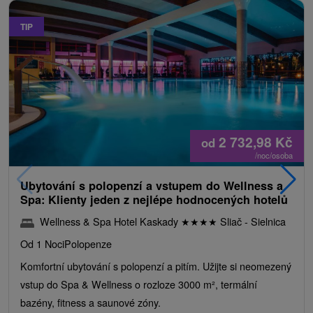
TIP
2 732,98
Kč
od
/noc/osoba
Ubytování s polopenzí a vstupem do Wellness a
Spa: Klienty jeden z nejlépe hodnocených hotelů
Wellness & Spa Hotel Kaskady
★
★
★
★
Sliač - Sielnica
Od 1 Noci
Polopenze
Komfortní ubytování s polopenzí a pitím. Užijte si neomezený
vstup do Spa & Wellness o rozloze 3000 m², termální
bazény, fitness a saunové zóny.