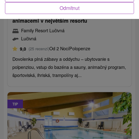
/noc/osoba
Odmítnut
Léto v Tatrách: Rodinná dovolená s bazény a
animacemi v největším resortu
Family Resort Lučivná
Lučivná
Od 2 Nocí
Polopenze
9,0
(25 recenzí)
Dovolenka plná zábavy a oddychu – ubytovanie s
polpenziou, vstup do bazéna a sauny, animačný program,
športoviská, ihriská, trampolíny aj...
TIP