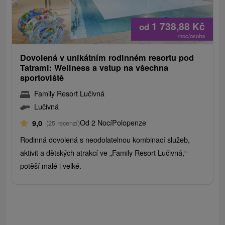
1 738,88
Kč
od
/noc/osoba
Dovolená v unikátním rodinném resortu pod
Tatrami: Wellness a vstup na všechna
sportoviště
Family Resort Lučivná
Lučivná
Od 2 Nocí
Polopenze
9,0
(25 recenzí)
Rodinná dovolená s neodolatelnou kombinací služeb,
aktivit a dětských atrakcí ve „Family Resort Lučivná,“
potěší malé i velké.