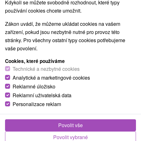
Kdykoli se můžete svobodně rozhodnout, které typy
používání cookies chcete umožnit.
Obce a města
Zákon uvádí, že můžeme ukládat cookies na vašem
zařízení, pokud jsou nezbytně nutné pro provoz této
pro dva
stránky. Pro všechny ostatní typy cookies potřebujeme
vaše povolení.
TOP - NEJPRODÁVANĚJŠÍ
NEJLEVNĚJŠ
VŠECHNY
Cookies, které používáme
Technické a nezbytné cookies
Analytické a marketingové cookies
TIP
Reklamné úložisko
Reklamní uživatelská data
Personalizace reklam
Povolit vše
2 371,08
Kč
od
Povolit vybrané