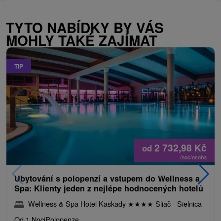
TYTO NABÍDKY BY VÁS
MOHLY TAKÉ ZAJÍMAT
TIP
2 732,98
Kč
od
/noc/osoba
Ubytování s polopenzí a vstupem do Wellness a
Spa: Klienty jeden z nejlépe hodnocených hotelů
Wellness & Spa Hotel Kaskady
★
★
★
★
Sliač - Sielnica
Od 1 Noci
Polopenze