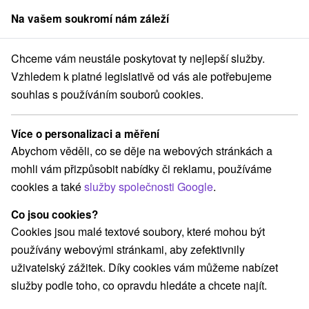
Na vašem soukromí nám záleží
člen skupiny
Sorger
Chceme vám neustále poskytovat ty nejlepší služby.
Víkendové pobyty
Východné Slovensko
Prešovský kraj
Lučivná
Vzhledem k platné legislativě od vás ale potřebujeme
souhlas s používáním souborů cookies.
Víkendové pobyty Lučivná
Více o personalizaci a měření
Kategorie
Abychom věděli, co se děje na webových stránkách a
mohli vám přizpůsobit nabídky či reklamu, používáme
Všechny kategorie
Pobyty v akci
(1)
cookies a také
služby společnosti Google
.
Wellness pobyty
Víkendové pobyty
(1)
(2)
Pobyty pro seniory
Rodinné pobyty
(1)
(2)
Co jsou cookies?
Cookies jsou malé textové soubory, které mohou být
používány webovými stránkami, aby zefektivnily
Vyberte lokalitu nebo termín
uživatelský zážitek. Díky cookies vám můžeme nabízet
služby podle toho, co opravdu hledáte a chcete najít.
Nejprodávanější