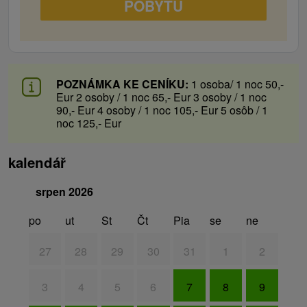
POBYTU
POZNÁMKA KE CENÍKU:
1 osoba/ 1 noc 50,-
Eur 2 osoby / 1 noc 65,- Eur 3 osoby / 1 noc
90,- Eur 4 osoby / 1 noc 105,- Eur 5 osôb / 1
noc 125,- Eur
kalendář
srpen 2026
po
ut
St
Čt
Pia
se
ne
27
28
29
30
31
1
2
3
4
5
6
7
8
9