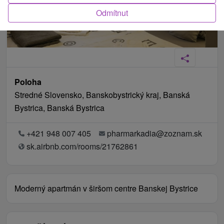
Odmítnut
Poloha
Stredné Slovensko, Banskobystrický kraj, Banská
Bystrica, Banská Bystrica
+421 948 007 405
pharmarkadia@zoznam.sk
sk.airbnb.com/rooms/21762861
Moderný apartmán v širšom centre Banskej Bystrice