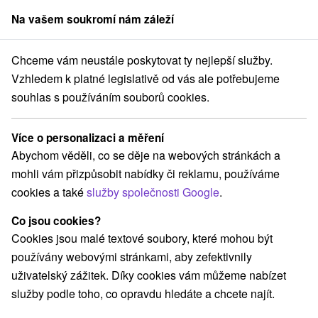
Na vašem soukromí nám záleží
člen skupiny
Sorger
Chceme vám neustále poskytovat ty nejlepší služby.
bystrický kraj
Banská Bystrica
Apartmán Amália Banská Bystrica
Vzhledem k platné legislativě od vás ale potřebujeme
souhlas s používáním souborů cookies.
Apartmán Amália Banská Bystrica
Banská Bystrica
Více o personalizaci a měření
Abychom věděli, co se děje na webových stránkách a
mohli vám přizpůsobit nabídky či reklamu, používáme
Rezervovat přes booking
cookies a také
služby společnosti Google
.
Co jsou cookies?
Cookies jsou malé textové soubory, které mohou být
REZERVACE A VÝBĚR POBYTU
používány webovými stránkami, aby zefektivnily
Kontaktujte přímo ubytovatele.
uživatelský zážitek. Díky cookies vám můžeme nabízet
služby podle toho, co opravdu hledáte a chcete najít.
Navigovat do místa