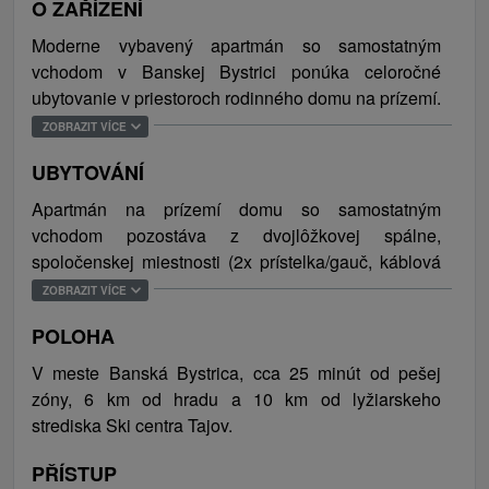
O ZAŘÍZENÍ
Moderne vybavený apartmán so samostatným
vchodom v Banskej Bystrici ponúka celoročné
ubytovanie v priestoroch rodinného domu na prízemí.
Bonusom ubytovania je garáž na úschovu bicyklov a
ZOBRAZIT VÍCE
lyží a príjemne posedieť si je možné na vonkajšej
UBYTOVÁNÍ
terase. V celom objekte je bezplatné WiFi pripojenie
na internet a parkovisko zabezpečené priamo pri
Apartmán na prízemí domu so samostatným
objekte.
vchodom pozostáva z dvojlôžkovej spálne,
spoločenskej miestnosti (2x prístelka/gauč, káblová
Banská Bystrica leží na severnom konci Zvolenskej
TV, rádio, vchod na terasu), plne vybavenej kuchyne
ZOBRAZIT VÍCE
kotliny v obklopení Kremnických a Starohorských
a sociálneho zariadenia (kúpeľňa s toaletou,
vrchov, či masívu Poľany a Rudohorských vrchov a
POLOHA
umývadlom a sprchovým kútom). Celková kapacita
Nízkych Tatier. Jednoducho sa stačí vybrať
ubytovania sú 4 osoby (2 lôžka, 2 prístelky).
V meste Banská Bystrica, cca 25 minút od pešej
ktorýmkoľvek smerom a okolitá príroda, kolorit
zóny, 6 km od hradu a 10 km od lyžiarskeho
krajiny, jej krásy, úchvatné výhľady a tajomné zákutia
strediska Ski centra Tajov.
prekvapia tým najlepším možným spôsobom.
Samotné mesto ponúka prehliadku historických
PŘÍSTUP