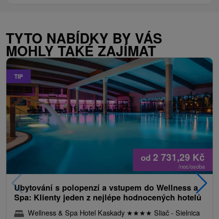
TYTO NABÍDKY BY VÁS
MOHLY TAKÉ ZAJÍMAT
TIP
2 731,29
Kč
od
/noc/osoba
Ubytování s polopenzí a vstupem do Wellness a
Spa: Klienty jeden z nejlépe hodnocených hotelů
Wellness & Spa Hotel Kaskady
★
★
★
★
Sliač - Sielnica