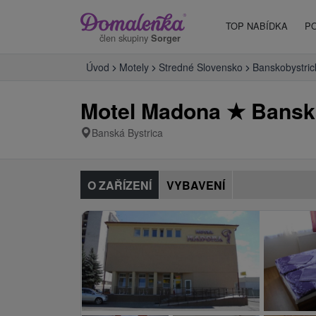
TOP NABÍDKA
P
člen skupiny
Sorger
Úvod
Motely
Stredné Slovensko
Banskobystric
Motel Madona
★
Banská
Banská Bystrica
O ZAŘÍZENÍ
VYBAVENÍ