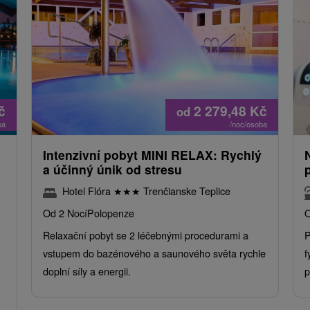
č
2 279,48
Kč
od
ba
/noc/osoba
Intenzivní pobyt MINI RELAX: Rychlý
a účinný únik od stresu
Hotel Flóra
★
★
★
Trenčianske Teplice
Od 2 Nocí
Polopenze
O
Relaxační pobyt se 2 léčebnými procedurami a
P
vstupem do bazénového a saunového světa rychle
f
doplní síly a energii.
p
.