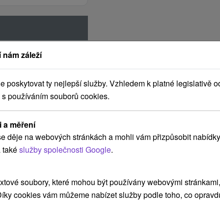
Poznámka k cene
 nám záleží
jednolôžková
poskytovat ty nejlepší služby. Vzhledem k platné legislativě o
dvojlôžková
 s používáním souborů cookies.
apartmán
i a měření
e děje na webových stránkách a mohli vám přizpůsobit nabídky
 také
služby společnosti Google
.
xtové soubory, které mohou být používány webovými stránkami, 
 Díky cookies vám můžeme nabízet služby podle toho, co opravd