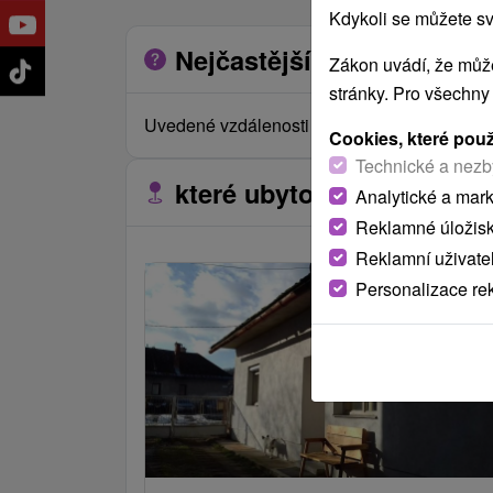
Kdykoli se můžete sv
Nejčastější otázky o zaříz
Zákon uvádí, že může
stránky. Pro všechny
Uvedené vzdálenosti jsou měřeny vzdušnou č
Cookies, které pou
Technické a nezb
které ubytovací zařízení s
Analytické a mar
Reklamné úložis
Reklamní uživate
Personalizace re