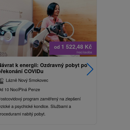
1 522,48
Kč
od
/noc/osoba
Návrat k energii: Ozdravný pobyt po
Nejprodá
překonání COVIDu
pobyt s
balíkem 
Lázně Nový Smokovec
Grand 
d 10 Nocí
Plná Penze
Od 2 Nocí
Al
ostcovidový program zaměřený na zlepšení
Užijte si pe
yzické a psychické kondice. Službami a
kde se skvěl
rocedurami nabitý pobyt.
služby pro c