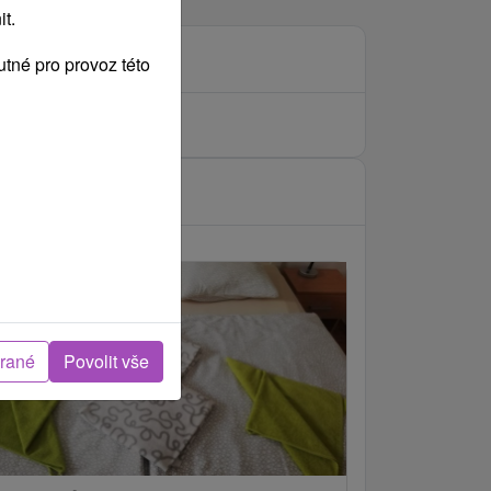
t.
tné pro provoz této
brané
Povolit vše