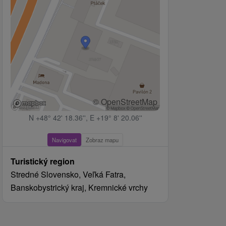
© OpenStreetMap
N +48° 42' 18.36'', E +19° 8' 20.06''
Navigovat
Zobraz mapu
Turistický region
Stredné Slovensko, Veľká Fatra,
Banskobystrický kraj, Kremnické vrchy