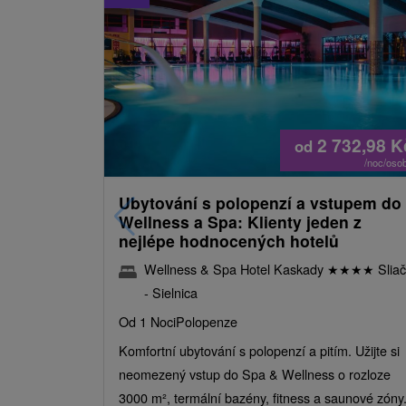
2 732,98
K
od
/noc/oso
Ubytování s polopenzí a vstupem do
Wellness a Spa: Klienty jeden z
nejlépe hodnocených hotelů
Wellness & Spa Hotel Kaskady
★
★
★
★
Sliač
- Sielnica
Od 1 Noci
Polopenze
Komfortní ubytování s polopenzí a pitím. Užijte si
neomezený vstup do Spa & Wellness o rozloze
3000 m², termální bazény, fitness a saunové zóny