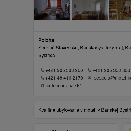
Poloha
Stredné Slovensko, Banskobystrický kraj, B
Bystrica
+421 905 333 900
+421 905 333 800
+421 48 416 2179
recepcia@motelm
motelmadona.sk/
Kvalitné ubytovanie v moteli v Banskej Byst