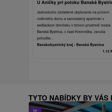
U Aničky pri potoku Banská Bystri
Jednoducho zariadené ubytovanie na prízemí
rodinného domu a samostatný apartmán v
sedliackom domčeku v tichom prostredí mesta
Banská Bystrica, v časti Kremnička, zaručia
pohodlie...
Banskobystrický kraj -
Banská Bystrica
1.12
TYTO NABÍDKY BY VÁS
TIP