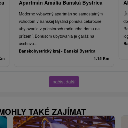
ca
Apartmán Amália Banská Bystrica
A
Moderne vybavený apartmán so samostatným
Út
vchodom v Banskej Bystrici ponúka celoročné
do
ubytovanie v priestoroch rodinného domu na
Ra
prízemí. Bonusom ubytovania je garáž na
lo
úschovu...
Ba
Banskobystrický kraj -
Banská Bystrica
 Km
1.15 Km
načíst další
 MOHLY TAKÉ ZAJÍMAT