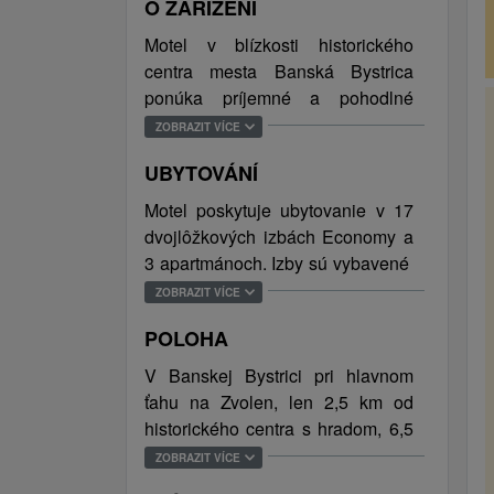
O ZAŘÍZENÍ
Motel v blízkosti historického
centra mesta Banská Bystrica
ponúka príjemné a pohodlné
ubytovanie s bezplatným WiFi
ZOBRAZIT VÍCE
pripojením na internet, recepciu,
UBYTOVÁNÍ
reštauráciu s terasou a barom a
spoločnú saunu. Parkovanie je
Motel poskytuje ubytovanie v 17
zabezpečené na verejnom
dvojlôžkových izbách Economy a
parkovisku priamo pred objetom.
3 apartmánoch. Izby sú vybavené
Banská Bystrica leží na
sociálnym zariadením (sprchový
ZOBRAZIT VÍCE
severnom konci Zvolenskej kotliny
kút, toaleta), TV s plochou
v obklopení Kremnických a
POLOHA
obrazovkou a WiFi pripojením na
Starohorských vrchov, či masívu
internet. Apartmány sú dvojizbové
V Banskej Bystrici pri hlavnom
Poľany a Rudohorských vrchov a
so spálňou a obývacou
ťahu na Zvolen, len 2,5 km od
Nízkych Tatier. Jednoducho sa
miestnosťou s rozkladacím
historického centra s hradom, 6,5
stačí vybrať ktorýmkoľvek smerom
gaučom, WiFi a TV s plochou
km od lyžiarskeho strediska
ZOBRAZIT VÍCE
a okolitá príroda, kolorit krajiny, jej
obrazovkou. Samozrejmosťou je
Medvedica, 21 km od Zvolena.