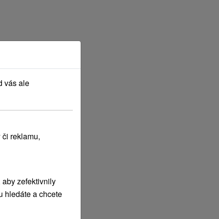
d vás ale
 či reklamu,
aby zefektivnily
u hledáte a chcete