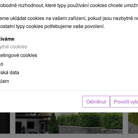
obodně rozhodnout, které typy používání cookies chcete umožni
ení
me ukládat cookies na vašem zařízení, pokud jsou nezbytně nu
 ostatní typy cookies potřebujeme vaše povolení.
arou, skutečná délka cesty může být jiná.
žíváme
ytné cookies
e nacházejí v blízkosti?
ketingové cookies
ko
lská data
klam
Odmítnut
Povolit vy