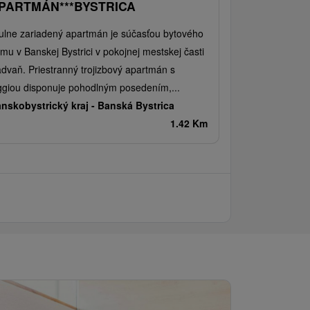
PARTMÁN***BYSTRICA
ulne zariadený apartmán je súčasťou bytového
mu v Banskej Bystrici v pokojnej mestskej časti
dvaň. Priestranný trojizbový apartmán s
ggiou disponuje pohodlným posedením,...
nskobystrický kraj -
Banská Bystrica
1.42 Km