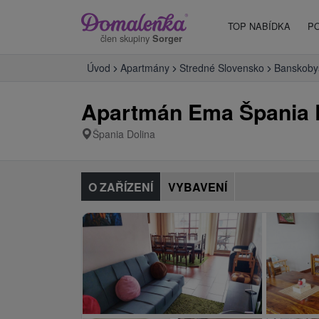
TOP NABÍDKA
P
člen skupiny
Sorger
Úvod
Apartmány
Stredné Slovensko
Banskobys
Apartmán Ema Špania 
Špania Dolina
O ZAŘÍZENÍ
VYBAVENÍ