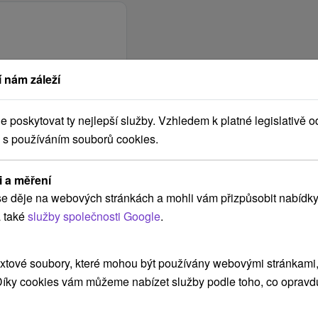
 nám záleží
poskytovat ty nejlepší služby. Vzhledem k platné legislativě o
 s používáním souborů cookies.
ení
i a měření
e děje na webových stránkách a mohli vám přizpůsobit nabídky
 také
služby společnosti Google
.
arou, skutečná délka cesty může být jiná.
e nacházejí v blízkosti?
xtové soubory, které mohou být používány webovými stránkami, 
 Díky cookies vám můžeme nabízet služby podle toho, co opravd