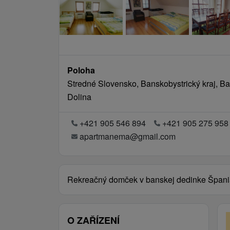
Poloha
Stredné Slovensko, Banskobystrický kraj, Ba
Dolina
+421 905 546 894
+421 905 275 958
apartmanema@gmail.com
Rekreačný domček v banskej dedinke Špani
O ZAŘÍZENÍ