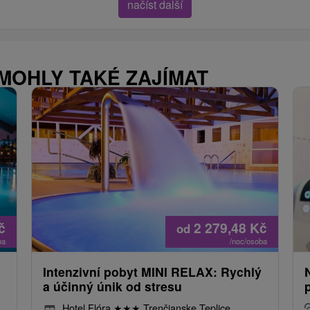
načíst další
 MOHLY TAKÉ ZAJÍMAT
č
2 279,48
Kč
od
ba
/noc/osoba
Intenzivní pobyt MINI RELAX: Rychlý
a účinný únik od stresu
Hotel Flóra
★
★
★
Trenčianske Teplice