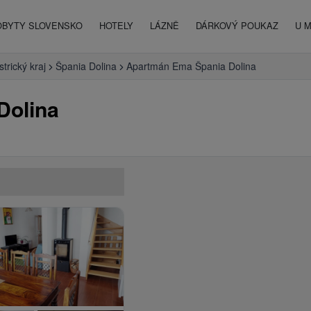
OBYTY SLOVENSKO
HOTELY
LÁZNĚ
DÁRKOVÝ POUKAZ
U 
trický kraj
Špania Dolina
Apartmán Ema Špania Dolina
Dolina