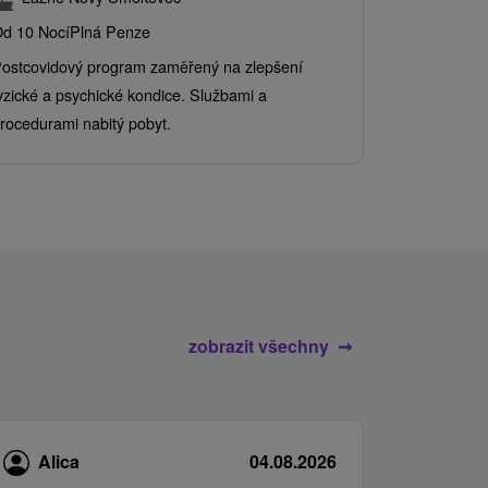
Grand 
d 10 Nocí
Plná Penze
Od 2 Nocí
Al
ostcovidový program zaměřený na zlepšení
Užijte si pe
yzické a psychické kondice. Službami a
kde se skvěl
rocedurami nabitý pobyt.
služby pro c
zobrazit všechny
Alica
04.08.2026