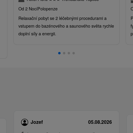
Od 2 Nocí
Polopenze
O
Relaxační pobyt se 2 léčebnými procedurami a
P
vstupem do bazénového a saunového světa rychle
f
doplní síly a energii.
p
.
Jozef
05.08.2026