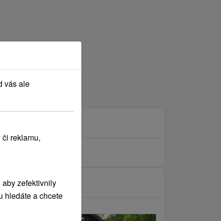
d vás ale
 či reklamu,
aby zefektivnily
u hledáte a chcete