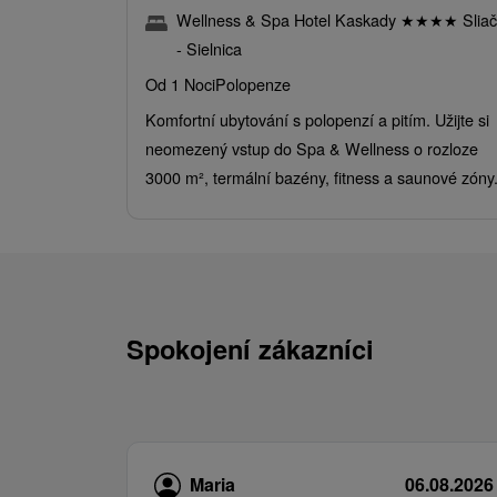
Wellness & Spa Hotel Kaskady
★
★
★
★
Sliač
- Sielnica
Od 1 Noci
Polopenze
Komfortní ubytování s polopenzí a pitím. Užijte si
neomezený vstup do Spa & Wellness o rozloze
3000 m², termální bazény, fitness a saunové zóny
Spokojení zákazníci
Maria
06.08.2026