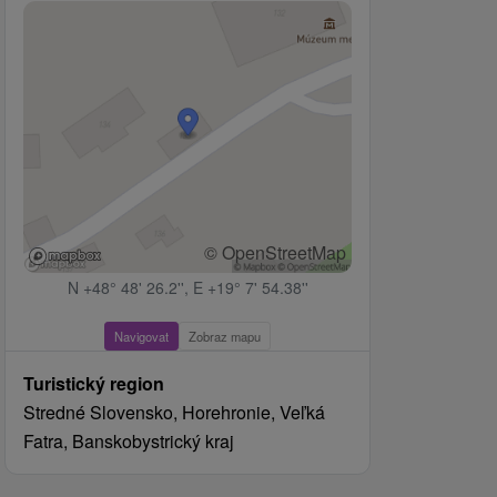
© OpenStreetMap
N +48° 48' 26.2'', E +19° 7' 54.38''
Navigovat
Zobraz mapu
Turistický region
Stredné Slovensko, Horehronie, Veľká
Fatra, Banskobystrický kraj