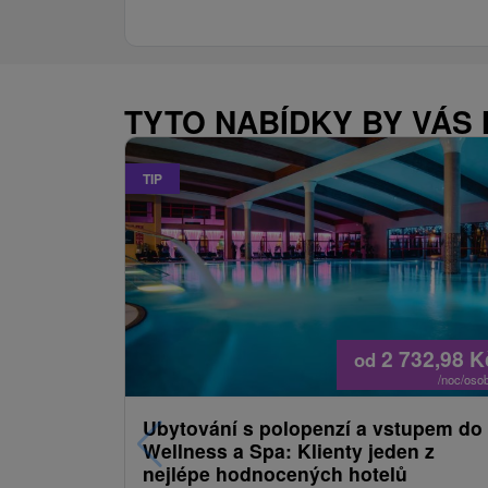
okolí sa nachádzajú bežecké trate,
wellness, zimný štadión a tiež je
možné vyskúšať si jazdu na koňoch.
TYTO NABÍDKY BY VÁS
TIP
2 732,98
K
od
/noc/oso
Ubytování s polopenzí a vstupem do
Wellness a Spa: Klienty jeden z
nejlépe hodnocených hotelů