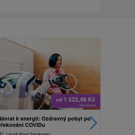
1 522,48
Kč
od
/noc/osoba
Návrat k energii: Ozdravný pobyt po
Nejprodá
překonání COVIDu
pobyt s
balíkem 
Lázně Nový Smokovec