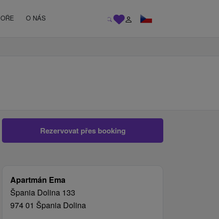
MOŘE
O NÁS
Rezervovat přes booking
Apartmán Ema
Špania Dolina 133
974 01 Špania Dolina