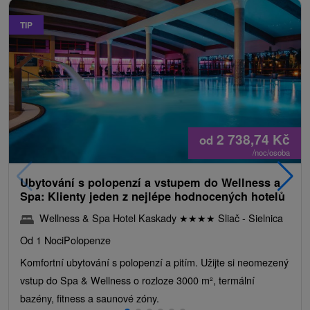
TIP
2 738,74
Kč
od
/noc/osoba
Ubytování s polopenzí a vstupem do Wellness a
Spa: Klienty jeden z nejlépe hodnocených hotelů
Wellness & Spa Hotel Kaskady
★
★
★
★
Sliač - Sielnica
Od 1 Noci
Polopenze
Komfortní ubytování s polopenzí a pitím. Užijte si neomezený
vstup do Spa & Wellness o rozloze 3000 m², termální
bazény, fitness a saunové zóny.