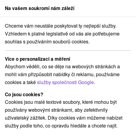
Na vašem soukromí nám záleží
člen skupiny
Sorger
Chceme vám neustále poskytovat ty nejlepší služby.
artmány
Stredné Slovensko
Banskobystrický kraj
Špania Dolina
Vzhledem k platné legislativě od vás ale potřebujeme
souhlas s používáním souborů cookies.
Apartmány Špania Dolina
Více o personalizaci a měření
Kategorie
Abychom věděli, co se děje na webových stránkách a
mohli vám přizpůsobit nabídky či reklamu, používáme
Všechny kategorie
Apartmány
(2)
cookies a také
služby společnosti Google
.
Chaty na prenájom
Drevenice
(7)
(1)
Co jsou cookies?
Cookies jsou malé textové soubory, které mohou být
Vyberte lokalitu nebo termín
používány webovými stránkami, aby zefektivnily
uživatelský zážitek. Díky cookies vám můžeme nabízet
NEJLEVNĚJŠÍ
NEJDRAŽŠÍ
PODLE H
VŠECHNY
služby podle toho, co opravdu hledáte a chcete najít.