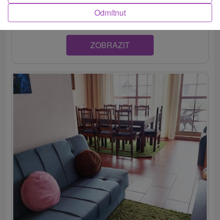
štýlovo zariadené ubytovanie, ktoré je...
Odmítnut
ZOBRAZIT